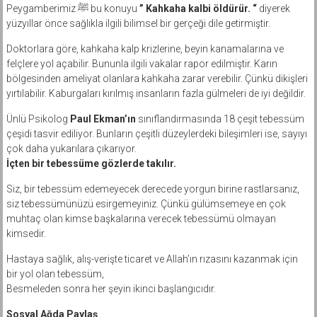
Peygamberimiz ﷺ bu konuyu
” Kahkaha kalbi öldürür. “
diyerek
yüzyıllar önce sağlıkla ilgili bilimsel bir gerçeği dile getirmiştir.
Doktorlara göre, kahkaha kalp krizlerine, beyin kanamalarına ve
felçlere yol açabilir. Bununla ilgili vakalar rapor edilmiştir. Karın
bölgesinden ameliyat olanlara kahkaha zarar verebilir. Çünkü dikişleri
yırtılabilir. Kaburgaları kırılmış insanların fazla gülmeleri de iyi değildir.
Ünlü Psikolog
Paul Ekman’ın
sınıflandırmasında 18 çeşit tebessüm
çeşidi tasvir ediliyor. Bunların çeşitli düzeylerdeki bileşimleri ise, sayıyı
çok daha yukarılara çıkarıyor.
İçten bir tebessüme gözlerde takılır.
Siz, bir tebessüm edemeyecek derecede yorgun birine rastlarsanız,
siz tebessümünüzü esirgemeyiniz. Çünkü gülümsemeye en çok
muhtaç olan kimse başkalarına verecek tebessümü olmayan
kimsedir.
Hastaya sağlık, alış-verişte ticaret ve Allah’ın rızasını kazanmak için
bir yol olan tebessüm,
Besmeleden sonra her şeyin ikinci başlangıcıdır.
Sosyal Ağda Paylaş