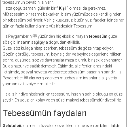
tebessümün cevabını alıverir.
Hatta çoğu zaman, gülenin bir
” Kişi “
olması da gerekmez.
Mütebessim bir resme bakarken, bizim yüzümüzde de kendiliğinden
bir tebessüm beliriverir. Ve hiç kuşkusuz, bütün yüz ifadeleri içinde her
gün en fazla kullandığımız yüz ifadesidir Tebessüm.
Hz Peygamberin ﷺ yüzünden hiç eksik olmayan
tebessüm
güzel
söz gibi insanın sağlığıyla doğrudan etkilidir.
Güzel söz kulağa hitap ederken, tebessüm de göze hitap ediyor.
Gözün gördüğü tebessüm, beyne gider ve beyinde değerlendirdikten
sonra, düşünce, söz ve davranışlarımıza olumlu bir şekilde yansıyor.
Bu da huzur ve sağlık demektir. Eğitimde, aile fertleri arasındaki
iletişimde, sosyal hayatta ve ticarette tebessüm başarının sırrıdır. Hz
Peygamber ﷺ alış-veriş ederken mütebessim insanlarla alış-veriş
yapmamızı tavsiye etmektedir.
Helal sihir diye nitelendirilen tebessüm, insanın sahip olduğu en güzel
şeydir. En ucuz, en kolay ve en güzel makyaj tebessümdür diyebiliriz.
Tebessümün faydaları
Gelotoloji,
gülmenin fizyolojik özelliklerini inceleyen bir bilim dalıdır.