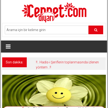
İçeriğe
geç
Son dakika:
!!.. Hadis-i Şeriflerin toplanmasında izlenen
yöntem ..!!