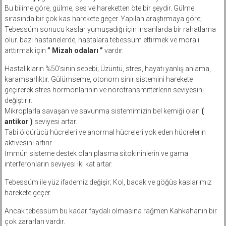
Bu bilime göre, gülme, ses ve hareketten öte bir şeydir. Gülme
sırasında bir çok kas harekete geçer. Yapılan araştırmaya göre;
Tebessüm sonucu kaslar yumuşadığı için insanlarda bir rahatlama
olur. bazı hastanelerde, hastalara tebessüm ettirmek ve morali
arttırmak için
” Mizah odaları ”
vardır.
Hastalıkların %50’sinin sebebi; Üzüntü, stres, hayatı yanlış anlama,
karamsarlıktır. Gülümseme, otonom sinir sistemini harekete
geçirerek stres hormonlarının ve nörotransmitterlerin seviyesini
değiştirir.
Mikroplarla savaşan ve savunma sistemimizin bel kemiği olan
(
antikor )
seviyesi artar.
Tabi öldürücü hücreleri ve anormal hücreleri yok eden hücrelerin
aktivesini artırır.
İmmün sisteme destek olan plasma sitokininlerin ve gama
interferonların seviyesi iki kat artar.
Tebessüm ile yüz ifademiz değişir; Kol, bacak ve göğüs kaslarımız
harekete geçer.
Ancak tebessüm bu kadar faydalı olmasına rağmen Kahkahanın bir
çok zararları vardır.