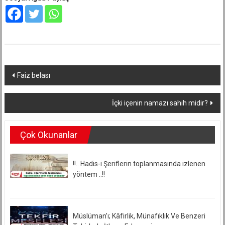
Yazı
Faiz belası
dolaşımı
İçki içenin namazı sahih midir?
Çok Okunanlar
!!.. Hadis-i Şeriflerin toplanmasında izlenen
yöntem ..!!
Müslüman’ı; Kâfirlik, Münafıklık Ve Benzeri