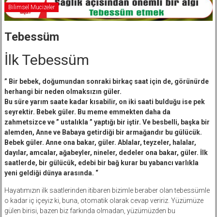
Bilimsel Mucizeler
Tebessüm
İlk Tebessüm
” Bir bebek, doğumundan sonraki birkaç saat için de, görünürde
herhangi bir neden olmaksızın güler.
Bu süre yarım saate kadar kısabilir, on iki saati bulduğu ise pek
seyrektir. Bebek güler. Bu meme emmekten daha da
zahmetsizce ve ” ustalıkla ” yaptığı bir iştir. Ve besbelli, başka bir
alemden, Anne ve Babaya getirdiği bir armağandır bu gülücük.
Bebek güler. Anne ona bakar, güler. Ablalar, teyzeler, halalar,
dayılar, amcalar, ağabeyler, nineler, dedeler ona bakar, güler. İlk
saatlerde, bir gülücük, edebi bir bağ kurar bu yabancı varlıkla
yeni geldiği dünya arasında. “
Hayatımızın ilk saatlerinden itibaren bizimle beraber olan tebessümle
o kadar iç içeyiz ki, buna, otomatik olarak cevap veririz. Yüzümüze
gülen birisi, bazen biz farkında olmadan, yüzümüzden bu