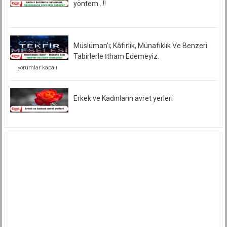
yöntem ..!!
Müslüman’ı; Kâfirlik, Münafıklık Ve Benzeri
Tabirlerle İtham Edemeyiz.
Müslüman’ı;
yorumlar kapalı
Kâfirlik,
Münafıklık
Ve
Benzeri
Erkek ve Kadınların avret yerleri
Tabirlerle
İtham
Edemeyiz.
için