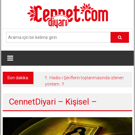
İçeriğe
geç
Son dakika:
!!.. Hadis-i Şeriflerin toplanmasında izlenen
yöntem ..!!
CennetDiyari – Kişisel –