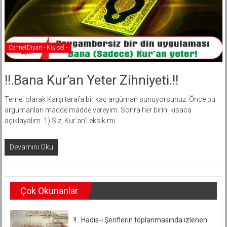
CennetDiyari - Kişisel -
!!.Bana Kur’an Yeter Zihniyeti.!!
Temel olarak Karşı tarafa bir kaç argüman sunuyorsunuz. Önce bu
argümanları madde madde vereyim. Sonra her birini kısaca
açıklayalım. 1) Siz; Kur’an’ı eksik mi
Devamını Oku
Çok Okunanlar
!!.. Hadis-i Şeriflerin toplanmasında izlenen