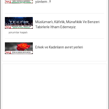
yöntem ..!!
Müslüman’ı; Kâfirlik, Münafıklık Ve Benzeri
Tabirlerle İtham Edemeyiz.
Müslüman’ı;
yorumlar kapalı
Kâfirlik,
Münafıklık
Ve
Benzeri
Erkek ve Kadınların avret yerleri
Tabirlerle
İtham
Edemeyiz.
için