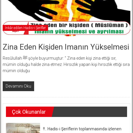
İnkâr edilen Hadis-i Şerifler
Zina Eden Kişiden Imanın Yükselmesi
Resûlullah ﷺ şöyle buyurmuştur: ” Zina eden kişi zina ettiği sır,
mümin olduğu halde zina etmez. Hırsızlık yapan kişi hırsızlık ettiği sıra
mümin olduğu
Devamını Oku
Çok Okunanlar
!!.. Hadis-i Şeriflerin toplanmasında izlenen