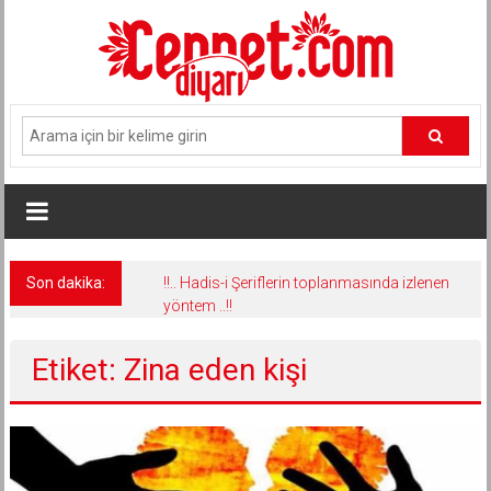
İçeriğe
geç
Son dakika:
!!.. Hadis-i Şeriflerin toplanmasında izlenen
yöntem ..!!
Etiket: Zina eden kişi