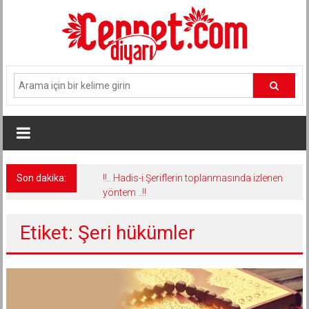
İçeriğe
geç
Son dakika:
!!.. Hadis-i Şeriflerin toplanmasında izlenen
yöntem ..!!
Etiket: Şeri hükümler