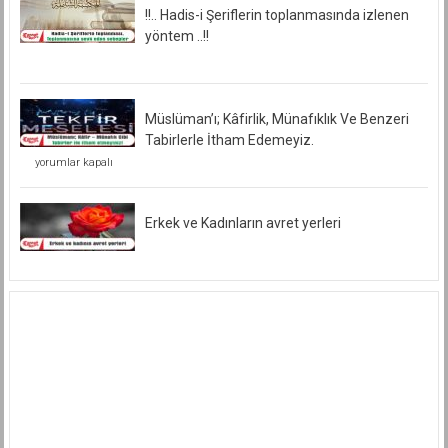
!!.. Hadis-i Şeriflerin toplanmasında izlenen
yöntem ..!!
Müslüman’ı; Kâfirlik, Münafıklık Ve Benzeri
Tabirlerle İtham Edemeyiz.
Müslüman’ı;
yorumlar kapalı
Kâfirlik,
Münafıklık
Ve
Benzeri
Erkek ve Kadınların avret yerleri
Tabirlerle
İtham
Edemeyiz.
için