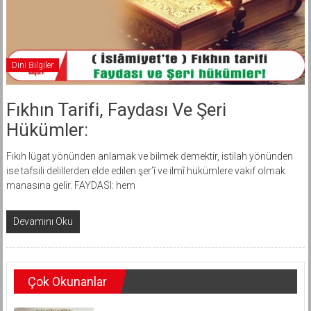
Dini Bilgiler
Fıkhın Tarifi, Faydası Ve Şeri
Hükümler:
Fıkıh lügat yönünden anlamak ve bilmek demektir, istilah yönünden
ise tafsili delillerden elde edilen şer’î ve ilmî hükümlere vakıf olmak
manasına gelir. FAYDASI: hem
Devamını Oku
Çok Okunanlar