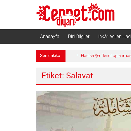
İçeriğe
geç
Anasayfa
Dini Bilgiler
İnkâr edilen Hadi
Son dakika:
!!.. Hadis-i Şeriflerin toplanma
Etiket: Salavat