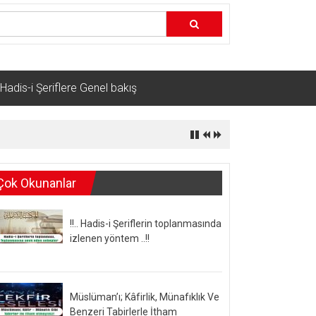
Hadis-i Şeriflere Genel bakış
Çok Okunanlar
!!.. Hadis-i Şeriflerin toplanmasında
izlenen yöntem ..!!
Müslüman’ı; Kâfirlik, Münafıklık Ve
Benzeri Tabirlerle İtham