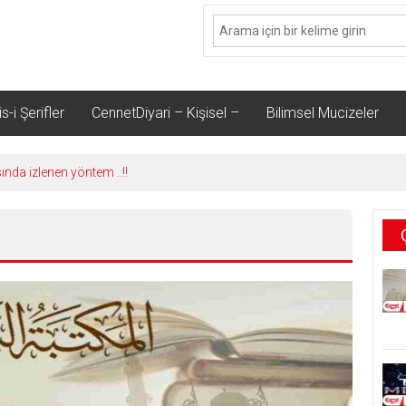
s-i Şerifler
CennetDiyari – Kişisel –
Bilimsel Mucizeler
sında izlenen yöntem ..!!