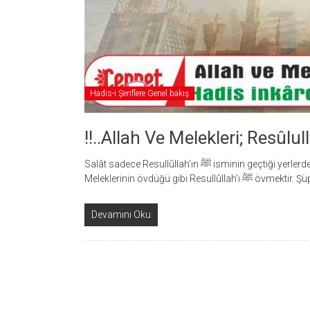
Hadis-i Şeriflere Genel bakış
!!..Allah Ve Melekleri; Resûlul
Salât sadece Resullûllah’ın ﷺ isminin geçtiği yerlerde, ona dua etmek demek değildir. Aynı zamanda Allah’ın ve
Meleklerinin övdüğü gibi Resullûlla
Devamını Oku