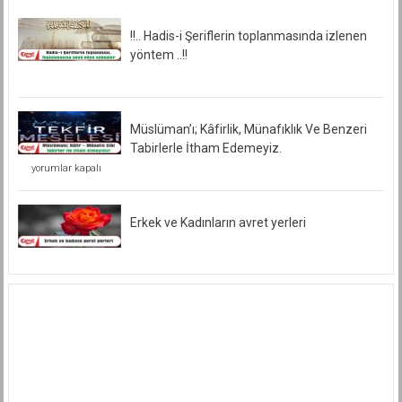
!!.. Hadis-i Şeriflerin toplanmasında izlenen
yöntem ..!!
Müslüman’ı; Kâfirlik, Münafıklık Ve Benzeri
Tabirlerle İtham Edemeyiz.
Müslüman’ı;
yorumlar kapalı
Kâfirlik,
Münafıklık
Ve
Benzeri
Erkek ve Kadınların avret yerleri
Tabirlerle
İtham
Edemeyiz.
için