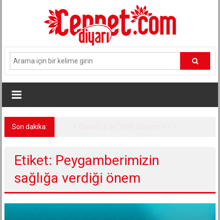
İçeriğe
geç
Son dakika:
!!..Bana Kur’an Yeter söylemi..!! – 1
Etiket: Peygamberimizin
sağlığa verdiği önem