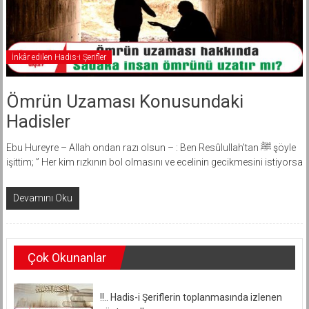
İnkâr edilen Hadis-i Şerifler
Ömrün Uzaması Konusundaki
Hadisler
Ebu Hureyre – Allah ondan razı olsun – : Ben Resûlullah’tan ﷺ şöyle
işittim; ” Her kim rızkının bol olmasını ve ecelinin gecikmesini istiyorsa
Devamını Oku
Çok Okunanlar
!!.. Hadis-i Şeriflerin toplanmasında izlenen