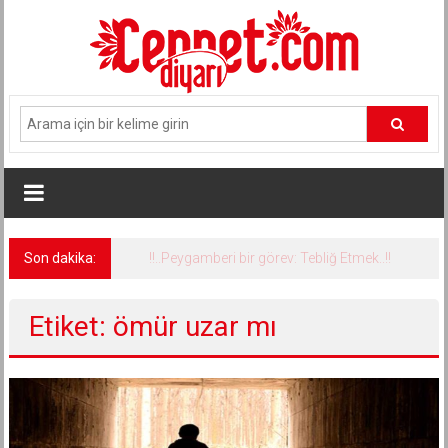
İçeriğe
geç
Son dakika:
!!..Peygamberi bir görev: Tebliğ Etmek..!!
Etiket: ömür uzar mı