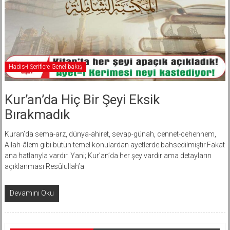
Hadis-i Şeriflere Genel bakış
Kur’an’da Hiç Bir Şeyi Eksik
Bırakmadık
Kuran’da sema-arz, dünya-ahiret, sevap-günah, cennet-cehennem,
Allah-âlem gibi bütün temel konulardan ayetlerde bahsedilmiştir.Fakat
ana hatlarıyla vardır. Yani; Kur’an’da her şey vardır ama detayların
açıklanması Resûlullah’a
Devamını Oku