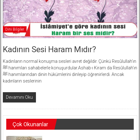
Dini Bilgiler
Kadının Sesi Haram Mıdır?
Kadınların normal konuşma sesleri avret değildir. Çünkü Resûlullah’ın
ﷺ hanımları sahabelerle konuşurdular.Ashab-ı Kiram da Resûlullah’ın
ﷺ hanımlarından dinin hükümlerini dinleyip öğrenirlerdi. Ancak
kadınların seslerinin
Devamını Oku
Çok Okunanlar