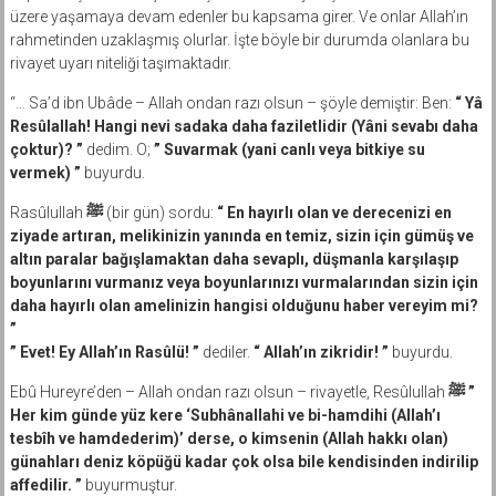
üzere yaşamaya devam edenler bu kapsama girer. Ve onlar Allah’ın
rahmetinden uzaklaşmış olurlar. İşte böyle bir durumda olanlara bu
rivayet uyarı niteliği taşımaktadır.
“… Sa’d ibn Ubâde – Allah ondan razı olsun – şöyle demiştir: Ben:
“ Yâ
Resûlallah! Hangi nevi sadaka daha faziletlidir (Yâni sevabı daha
çoktur)? ”
dedim. O;
” Suvarmak (yani canlı veya bitkiye su
vermek) ”
buyurdu.
Rasûlullah
ﷺ
(bir gün) sordu:
“ En hayırlı olan ve derecenizi en
ziyade artıran, melikinizin yanında en temiz, sizin için gümüş ve
altın paralar bağışlamaktan daha sevaplı, düşmanla karşılaşıp
boyunlarını vurmanız veya boyunlarınızı vurmalarından sizin için
daha hayırlı olan amelinizin hangisi olduğunu haber vereyim mi?
”
” Evet! Ey Allah’ın Rasûlü! ”
dediler.
“ Allah’ın zikridir! ”
buyurdu.
Ebû Hureyre’den – Allah ondan razı olsun – rivayetle, Resûlullah
ﷺ
”
Her kim günde yüz kere ‘Subhânallahi ve bi-hamdihi (Allah’ı
tesbîh ve hamdederim)’ derse, o kimsenin (Allah hakkı olan)
günahları deniz köpüğü kadar çok olsa bile kendisinden indirilip
affedilir. ”
buyurmuştur.