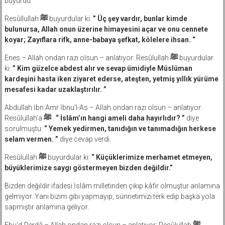
buyurdu.
Resûllullah
ﷺ
buyurdular ki:
” Üç şey vardır, bunlar kimde
bulunursa, Allah onun üzerine himayesini açar ve onu cennete
koyar; Zayıflara rifk, anne-babaya şefkat, kölelere ihsan. “
Enes – Allah ondan razı olsun – anlatıyor: Resûlullah
ﷺ
buyurdular
ki:
” Kim güzelce abdest alır ve sevap ümidiyle Müslüman
kardeşini hasta iken ziyaret ederse, ateşten, yetmiş yıllık yürüme
mesafesi kadar uzaklaştırılır. ”
Abdullah İbn Amr İbnu’l-As – Allah ondan razı olsun – anlatıyor:
Resûlullah’a
ﷺ
:
“ İslâm’ın hangi ameli daha hayırlıdır? ”
diye
sorulmuştu:
“ Yemek yedirmen, tanıdığın ve tanımadığın herkese
selam vermen. ”
diye cevap verdi.
Resûlullah
ﷺ
buyurdular ki:
“ Küçüklerimize merhamet etmeyen,
büyüklerimize saygı göstermeyen bizden değildir.”
Bizden değildir ifadesi İslâm milletinden çıkıp kâfir olmuştur anlamına
gelmiyor. Yani bizim gibi yapmayıp, sünnetimizi terk edip başka yola
sapmıştır anlamına geliyor.