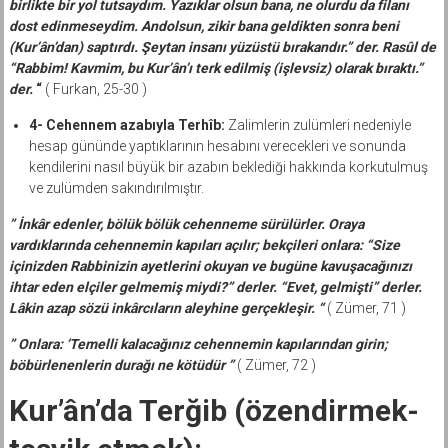
birlikte bir yol tutsaydım. Yazıklar olsun bana, ne olurdu da filanı
dost edinmeseydim. Andolsun, zikir bana geldikten sonra beni
(Kur’ân’dan) saptırdı. Şeytan insanı yüzüstü bırakandır.” der. Rasûl de
“Rabbim! Kavmim, bu Kur’ân’ı terk edilmiş (işlevsiz) olarak bıraktı.”
der.
“
( Furkan, 25-30 )
4- Cehennem azabıyla Terhîb:
Zalimlerin zulümleri nedeniyle
hesap gününde yaptıklarının hesabını verecekleri ve sonunda
kendilerini nasıl büyük bir azabın beklediği hakkında korkutulmuş
ve zulümden sakındırılmıştır.
” İnkâr edenler, bölük bölük cehenneme sürülürler. Oraya
vardıklarında cehennemin kapıları açılır; bekçileri onlara: “Size
içinizden Rabbinizin ayetlerini okuyan ve bugüne kavuşacağınızı
ihtar eden elçiler gelmemiş miydi?” derler. “Evet, gelmişti” derler.
Lâkin azap sözü inkârcıların aleyhine gerçekleşir. “
( Zümer, 71 )
” Onlara: ‘Temelli kalacağınız cehennemin kapılarından girin;
böbürlenenlerin durağı ne kötüdür ”
( Zümer, 72 )
Kur’ân’da Terğib (özendirmek-