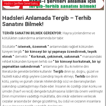
Hadis-i Şeriflere Genel bakış
Hadsleri Anlamada Tergib – Terhib
Sanatını Bilmek!
TERHÎB SANATINI BİLMEK GEREKİYOR:
Hayra yönlendirme ve
kötülükten sakındırma anlamında bir tabir.
Sözlükte
” istemek, özenmek ”
anlamındaki rağbet kökünden
türeyen tergíb
” bir kimseyi bir işi yapmaya özendirmek, teşvik
etmek ”
demektir.
“ Korkmak, çekinmek, sakınmak ”
manasındaki
rehbet kökünden türeyen terhib ise
” bir kimseyi korkutmak, bir işi
yapmaktan sakındırmak ”
anlamına gelir. Bu iki kelime dini
literatürde genelde birlikte kullanılır.
Terğîb
dinin iyi, doğru, güzel ve
faziletli kabul ettiği şeylere özendirip teşvik etmeyi,
Terhîb
ise dinin
kötü, yanlış ve günah olarak nitelendirdiği söz ve davranışlardan
sakındırıp uzaklaştırmayı ifade eder. İnsanın iki özelliği olan korku ve
ümidin (havf ve recâ) dengede tutulmasına İslâm’da önem verilmiştir.
Dinin müminlere vadettiği mükâfatla, dini inkâr edenlere verilecek
cezalar arasında bir denge gözetilmiş, bu ödül ve cezanın insanlara