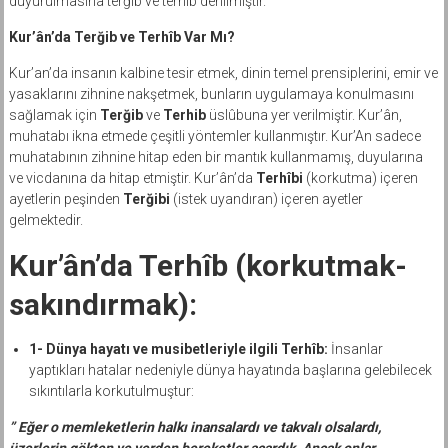
duyurulmasına terğîb ve terhîb denilmiştir.
Kur’ân’da Terğib ve Terhîb Var Mı?
Kur’an’da insanın kalbine tesir etmek, dinin temel prensiplerini, emir ve
yasaklarını zihnine nakşetmek, bunların uygulamaya konulmasını
sağlamak için
Terğib
ve
Terhib
üslûbuna yer verilmiştir. Kur’ân,
muhatabı ikna etmede çeşitli yöntemler kullanmıştır. Kur’An sadece
muhatabının zihnine hitap eden bir mantık kullanmamış, duyularına
ve vicdanına da hitap etmiştir. Kur’ân’da
Terhîbi
(korkutma) içeren
ayetlerin peşinden
Terğibi
(istek uyandıran) içeren ayetler
gelmektedir.
Kur’ân’da Terhîb (korkutmak-
sakındırmak):
1- Dünya hayatı ve musibetleriyle ilgili Terhîb:
İnsanlar
yaptıkları hatalar nedeniyle dünya hayatında başlarına gelebilecek
sıkıntılarla korkutulmuştur:
” Eğer o memleketlerin halkı inansalardı ve takvalı olsalardı,