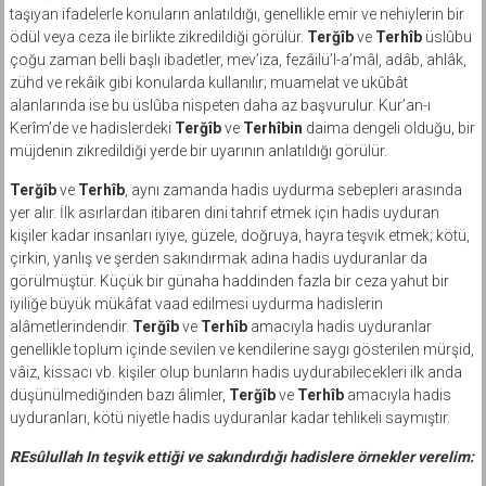
taşıyan ifadelerle konuların anlatıldığı, genellikle emir ve nehiylerin bir
ödül veya ceza ile birlikte zikredildiği görülür.
Terğîb
ve
Terhîb
üslûbu
çoğu zaman belli başlı ibadetler, mev’iza, fezâilü’l-aʼmâl, adâb, ahlâk,
zühd ve rekâik gibi konularda kullanılır; muamelat ve ukûbât
alanlarında ise bu üslûba nispeten daha az başvurulur. Kur’an-ı
Kerîm’de ve hadislerdeki
Terğîb
ve
Terhîbin
daima dengeli olduğu, bir
müjdenin zikredildiği yerde bir uyarının anlatıldığı görülür.
Terğîb
ve
Terhîb
, aynı zamanda hadis uydurma sebepleri arasında
yer alır. İlk asırlardan itibaren dini tahrif etmek için hadis uyduran
kişiler kadar insanları iyiye, güzele, doğruya, hayra teşvik etmek; kötü,
çirkin, yanlış ve şerden sakındırmak adına hadis uyduranlar da
görülmüştür. Küçük bir günaha haddinden fazla bir ceza yahut bir
iyiliğe büyük mükâfat vaad edilmesi uydurma hadislerin
alâmetlerindendir.
Terğîb
ve
Terhîb
amacıyla hadis uyduranlar
genellikle toplum içinde sevilen ve kendilerine saygı gösterilen mürşid,
vâiz, kissacı vb. kişiler olup bunların hadis uydurabilecekleri ilk anda
düşünülmediğinden bazı âlimler,
Terğîb
ve
Terhîb
amacıyla hadis
uyduranları, kötü niyetle hadis uyduranlar kadar tehlikeli saymıştır.
REsûlullah In teşvik ettiği ve sakındırdığı hadislere örnekler verelim: