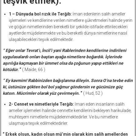
teşvik etmek):
1 – Dünyada bol rızık ile Terğib:
İman edenlerin salih ameller
işlemeleri ve kendilerine verilen nimetlere şükretmeleri halinde yerin
ve göğün nimetlerinden bereketli bir şekilde istifade ettirilecekleri
ayetlerde müjdelenmekte ve bu bereketli dünya nimetlerine nasıl
ulaşabilecekleri teşvik edilmektedir.
“ Eğer onlar Tevrat’ı, İncil’i yani Rablerinden kendilerine indirileni
uygulasalardı onları baştan ayağa nimetlere boğardık. İçlerinde
aşırılığa kaçmayan bir ümmet olsa da çoğunun yapıp ettikleri ne
kötüdür.
“
( Maide, 66 )
“ Ey kavmim! Rabbinizden bağışlanma dileyin. Sonra O’na tevbe edin
ki, üstünüze gökten bol bol yağmur göndersin ve gücünüze güç
katsın. Mücrimler olarak yüz çevirmeyin.
“
( Hud, 52 )
2- Cennet ve nimetleriyle Terġib:
İman eden insanların salih
ameller işlemeleri halinde cennette kendilerini bekleyen harikulade,
muhteşem nimetlerle müjdelenmektedirler. Ve bu nimetlere
ulaşmaya teşvik edilmektedirler.
” Erkek olsun, kadın olsun mü’min olarak kim salih amellerden