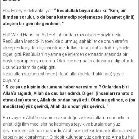
Ebû Hureyre deti anlatıyor:
“ Resûlullah buyurdular ki: “Kim, bir
ilimden sorulur, o da bunu ketmedip söylemezse (Kıyamet günü)
ateşten bir gem ile gemlenir. ”
Ebû Vâkıd Hâris İbn Avf – Allah ondan razı olsun – şöyle dedi:
Resûlullah Mescid-i Nebevî’de olurmuş, sahâbîler de onun etrafını
almışken karşıdan üç kişi çıkageldi. İkisi Resulullah’a doğru yöneldi,
diğeri gitti. Resûlullah’ın yanına gelenlerden cemaatin arasında bir
boşluk görüp oraya oturdu. Öteki ise cemaatin arkasına gidip oturdu.
Üçüncü adam da çekip gitti.
Resûlullah sözünü bitirince ( Rasûlullah bunlar hakkında) şöyle
buyurdu:
” Size şu üç kişinin durumunu haber vereyim mi? Onlardan biri
Allah’a sığındı, Allah da onu barındırdı. Diğeri (insanları rahatsız
etmekten) utandı, Allah da ondan hayâ etti. Ötekine gelince, o (bu
meclisten) yüz çevirdi, Allah da ondan yüz çevirdi
. ”
Bu rivayette Allah’ın kitabının okunduğu ve Resûlullah’ın sünnetinin
anlatıldığı ilim meclislerine katılmaya teşvik ve buralardan yüz
çevirmekten sakındırma vardır. Allah son nefese kadar kullarına tevbe
kapısını açık bırakmıştır. O hiçbir kulundan yüz çevirmez. Ama bu hal