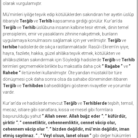
olarak vurgulamıştır.
Mü’minleri iyiliğe teşvik edip kötülüklerden sakındıran her ayetin üslûp
itibariyle
Terğib
ve
Terhîb
kapsamına girdiği görülür. Kur’an’da
Terğîb
ve
Terhîb
üslûbuna insanın kalbine tesir etmek, dinin temel
prensiplerini, emir ve yasaklarını zihnine nakşetmek, bunların
uygulamaya konulmasını sağlamak için yer verilmiştir.
Terğîb
ve
terhíbe
hadislerde de sıkça rastlanmaktadır. Rasûl-i Ekrem’in iyiye,
hayra, fazilete, hakka, güzel ahlâka teşvik etmek, kötülükten ve
ahlâksızlıktan sakındırmak için Söylediği hadislerde
Terğîb
ve
Terhîb
terimleri geçmemekle birlikte bu maksatla daha çok
” Rağabe “
ve
”
Rahebe “
ile türevleri kullanılmıştır. Öte yandan müstakil bir türe
dönüşmesi çok daha sonra olsa da sahabe döneminden itibaren
Terğîb
ve
Terhîbden
bahsedildiğini gösteren rivayetler ve yorumlar
vardır.
Kur’an’da ve hadislerde mevcut
Terğîb
ve
Terhīblerde
teşbih, temsil,
mecaz, istiare gibi sanatlara, kıssa ve mesel gibi formlara
başvurulduğu yahut
“ Allah sever. Allah buğz eder “
;
” küfürdür,
şirktir “
;
” cennetliktir, cehennemliktir, cennet vâcip olur,
cehennem vâcip olur “
;
” bizden değildir, mü’min değildir, iman
etmiş sayılmaz. ”
;
“ Veyl olsun, lanet olsun ”
gibi değer hükümleri