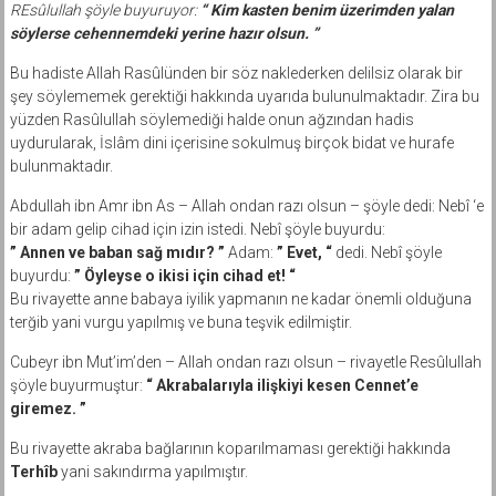
REsûlullah şöyle buyuruyor:
“ Kim kasten benim üzerimden yalan
söylerse cehennemdeki yerine hazır olsun. ”
Bu hadiste Allah Rasûlünden bir söz naklederken delilsiz olarak bir
şey söylememek gerektiği hakkında uyarıda bulunulmaktadır. Zira bu
yüzden Rasûlullah söylemediği halde onun ağzından hadis
uydurularak, İslâm dini içerisine sokulmuş birçok bidat ve hurafe
bulunmaktadır.
Abdullah ibn Amr ibn As – Allah ondan razı olsun – şöyle dedi: Nebî ‘e
bir adam gelip cihad için izin istedi. Nebî şöyle buyurdu:
” Annen ve baban sağ mıdır? ”
Adam:
” Evet, “
dedi. Nebî şöyle
buyurdu:
” Öyleyse o ikisi için cihad et! “
Bu rivayette anne babaya iyilik yapmanın ne kadar önemli olduğuna
terğib yani vurgu yapılmış ve buna teşvik edilmiştir.
Cubeyr ibn Mut’im’den – Allah ondan razı olsun – rivayetle Resûlullah
şöyle buyurmuştur:
“ Akrabalarıyla ilişkiyi kesen Cennet’e
giremez. ”
Bu rivayette akraba bağlarının koparılmaması gerektiği hakkında
Terhîb
yani sakındırma yapılmıştır.