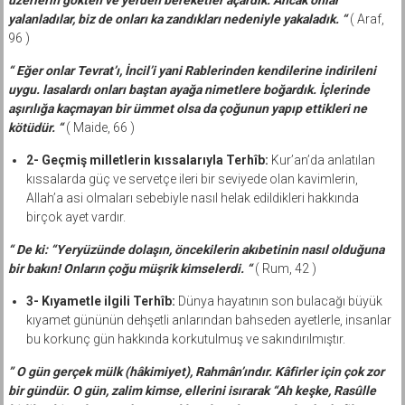
üzerlerin gökten ve yerden bereketler açardık. Ancak onlar
yalanladılar, biz de onları ka zandıkları nedeniyle yakaladık. “
( Araf,
96 )
“ Eğer onlar Tevrat’ı, İncil’i yani Rablerinden kendilerine indirileni
uygu. lasalardı onları baştan ayağa nimetlere boğardık. İçlerinde
aşırılığa kaçmayan bir ümmet olsa da çoğunun yapıp ettikleri ne
kötüdür. “
( Maide, 66 )
2- Geçmiş milletlerin kıssalarıyla Terhîb:
Kur’an’da anlatılan
kıssalarda güç ve servetçe ileri bir seviyede olan kavimlerin,
Allah’a asi olmaları sebebiyle nasıl helak edildikleri hakkında
birçok ayet vardır.
“ De ki: “Yeryüzünde dolaşın, öncekilerin akıbetinin nasıl olduğuna
bir bakın! Onların çoğu müşrik kimselerdi. “
( Rum, 42 )
3- Kıyametle ilgili Terhîb:
Dünya hayatının son bulacağı büyük
kıyamet gününün dehşetli anlarından bahseden ayetlerle, insanlar
bu korkunç gün hakkında korkutulmuş ve sakındırılmıştır.
” O gün gerçek mülk (hâkimiyet), Rahmân’ındır. Kâfirler için çok zor
bir gündür. O gün, zalim kimse, ellerini isırarak “Ah keşke, Rasûlle