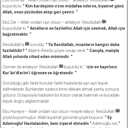
Ebu’d-Derdâ – Allah ondan razı olsun – anlatıyor: Resûlullah
ﷺ
buyurdu ki:
” Kim kardeşinin ırzını müdafaa ederse, kıyamet günü
Allah, onun yüzünden ateşi geri çevirir. ”
Ebû Zer – Allah ondan razı olsun – anlatıyor: Resûlullah
ﷺ
buyurdular ki:
” Amellerin en faziletlisi Allah için sevmek, Allah için
buğzetmektir. ”
Resûlullah’a
ﷺ
soruldu:
” Ya Rasûlallah, insanların hangisi daha
faziletlidir? ”
Allah’ın Resûlü şöyle cevap verdi:
” Canıyla, malıyla
Allah yolunda cihad eden mümindir. ”
Osman de anlatıyor: Resûlullah
ﷺ
buyurdu ki: “
izin en hayırlınız
Kur’ân’ıKerîm’i öğrenen ve öğretendir. ”
Görüldüğü gibi farklı konular farklı hadislerde ayrı ayrı teşvik
edilmektedir. Bunlardan sadece birini dikkate almak yanlış sonuca
götürür. Dolayısıyla hadislere bir bütün olarak bakmalı ve buradaki
teşvik doğru algılanmalıdır.
Ebu Hureyre – Allah ondan razı olsun -rivayet ediyor: Resûlullah
ﷺ
şöyle buyurmuştur: Allah kıyamet gününde şöyle buyurur:
” Ey
Ademoğlu! Hastalandım, beni ziyaret etmedin “
Ademoğlu ise;
”