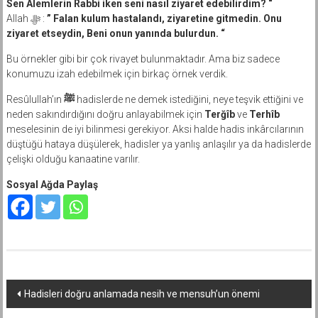
Sen Alemlerin Rabbi iken seni nasıl ziyaret edebilirdim? “
Allah ﷻ :
” Falan kulum hastalandı, ziyaretine gitmedin. Onu
ziyaret etseydin, Beni onun yanında bulurdun. “
Bu örnekler gibi bir çok rivayet bulunmaktadır. Ama biz sadece
konumuzu izah edebilmek için birkaç örnek verdik.
Resûlullah’ın
ﷺ
hadislerde ne demek istediğini, neye teşvik ettiğini ve
neden sakındırdığını doğru anlayabilmek için
Terğîb
ve
Terhîb
meselesinin de iyi bilinmesi gerekiyor. Aksi halde hadis inkârcılarının
düştüğü hataya düşülerek, hadisler ya yanlış anlaşılır ya da hadislerde
çelişki olduğu kanaatine varılır.
Sosyal Ağda Paylaş
Yazı
Hadisleri doğru anlamada nesih ve mensuh’un önemi
dolaşımı