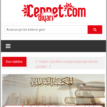
İçeriğe
geç
Son dakika:
!!.. Hadis-i Şeriflerin toplanmasında izlenen
yöntem ..!!