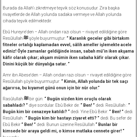
Burada da Allah’ı zikretmeye teşvik söz konusudur. Zira başka
rivayetlerde de Allah yolunda sadaka vermeye ve Allah yolunda
cihada teşvik edilmektedir.
Ebû Hureyre’den – Allah ondan razı olsun – rivayet edildiğine göre
Resûlullah
ﷺ
şöyle buyurmuştur:
” Karanlık geceler gibi birtakım
fitneler ortalığı kaplamadan evvel, sâlih ameller işlemekte acele
ediniz! Öyle zamanlar geldiğinde insan, sabah mü’in iken akşama
kâfir olarak çıkar; akşam mümin iken sabaha kâfir olarak çıkar.
Dinini küçük bir dünyalığa satar. ”
Amr ibn Abese’den – Allah ondan razı olsun – rivayet edildiğine göre
Resûlullah şöyle buyurmuştur:
“ Kimin, Allah yolunda bir tek saçı
ağarırsa, bu kıyamet günü onun için bir nûr olur.”
Rasûlullah
ﷺ
bir gün:
“ Bugün sizden kim oruçlu olarak
sabahladı? ”
diye sordular. Ebû Bekir de:
“ Ben! ”
dedi. Resûlullah :
“
Bugün kim bir cenazeye katıldı? “
dedi. Yine Ebû Bekir:
” Ben! ”
dedi.
Resûlullah :
“ Bugün kim bir hastayı ziyaret etti? ”
dedi. Bu sefer de
Ebû Bekir
” Ben! ”
dedi. Bunun üzerine Resûlullah
“ Bunlar bir
kimsede bir araya geldi mi, o kimse mutlaka cennete girer! ”