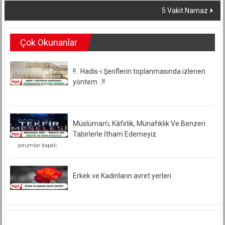
5 Vakit Namaz
Çok Okunanlar
!!.. Hadis-i Şeriflerin toplanmasında izlenen
yöntem ..!!
Müslüman’ı; Kâfirlik, Münafıklık Ve Benzeri
Tabirlerle İtham Edemeyiz.
Müslüman’ı;
yorumlar kapalı
Kâfirlik,
Münafıklık
Ve
Benzeri
Erkek ve Kadınların avret yerleri
Tabirlerle
İtham
Edemeyiz.
için