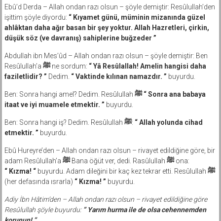
Ebû’d Derda – Allah ondan razı olsun – şöyle demiştir: Resûlullah’den
işittim şöyle diyordu:
“ Kıyamet günü, müminin mizanında güzel
ahlâktan daha ağır basan bir şey yoktur. Allah Hazretleri, çirkin,
düşük söz (ve davranış) sahiplerine buğzeder ”
Abdullah ibn Mes’ûd – Allah ondan razı olsun – şöyle demiştir: Ben
Resûlullah’a
ﷺ
ne sordum:
“ Yâ Resûlallah! Amelin hangisi daha
faziletlidir? ”
Dedim.
“ Vaktinde kılınan namazdır. ”
buyurdu.
Ben: Sonra hangi amel? Dedim. Resûlullah
ﷺ
“ Sonra ana babaya
itaat ve iyi muamele etmektir. ”
buyurdu.
Ben: Sonra hangi iş? Dedim. Resûlullah
ﷺ
:
“ Allah yolunda cihad
etmektir. ”
buyurdu.
Ebû Hureyre’den – Allah ondan razı olsun – rivayet edildiğine göre, bir
adam Resûlullah’a
ﷺ
Bana öğüt ver, dedi. Rasûlullah
ﷺ
ona:
“ Kızma! “
buyurdu. Adam dileğini bir kaç kez tekrar etti. Resûlullah
ﷺ
(her defasında ısrarla)
“ Kızma! ”
buyurdu.
Adiy İbn Hâtim’den – Allah ondan razı olsun – rivayet edildiğine göre
Resûlullah şöyle buyurdu:
” Yarım hurma ile de olsa cehennemden
korunun! ”