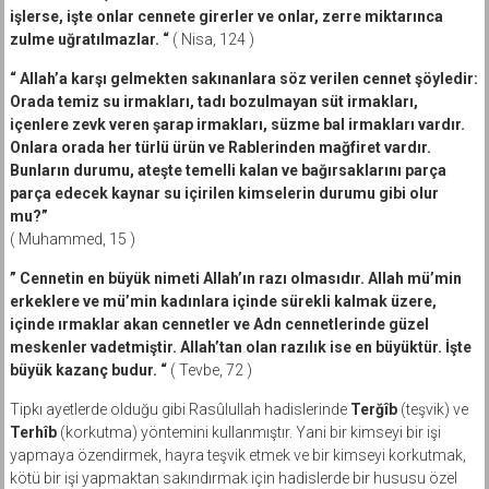
işlerse, işte onlar cennete girerler ve onlar, zerre miktarınca
zulme uğratılmazlar. “
( Nisa, 124 )
“ Allah’a karşı gelmekten sakınanlara söz verilen cennet şöyledir:
Orada temiz su irmakları, tadı bozulmayan süt irmakları,
içenlere zevk veren şarap irmakları, süzme bal irmakları vardır.
Onlara orada her türlü ürün ve Rablerinden mağfiret vardır.
Bunların durumu, ateşte temelli kalan ve bağırsaklarını parça
parça edecek kaynar su içirilen kimselerin durumu gibi olur
mu?”
( Muhammed, 15 )
” Cennetin en büyük nimeti Allah’ın razı olmasıdır. Allah mü’min
erkeklere ve mü’min kadınlara içinde sürekli kalmak üzere,
içinde ırmaklar akan cennetler ve Adn cennetlerinde güzel
meskenler vadetmiştir. Allah’tan olan razılık ise en büyüktür. İşte
büyük kazanç budur. “
( Tevbe, 72 )
Tipkı ayetlerde olduğu gibi Rasûlullah hadislerinde
Terğîb
(teşvik) ve
Terhîb
(korkutma) yöntemini kullanmıştır. Yani bir kimseyi bir işi
yapmaya özendirmek, hayra teşvik etmek ve bir kimseyi korkutmak,
kötü bir işi yapmaktan sakındırmak için hadislerde bir hususu özel