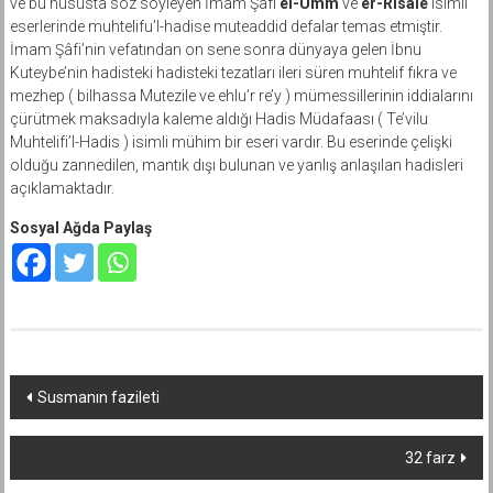
ve bu hususta söz söyleyen İmam Şâfi
el-Umm
ve
er-Risâle
isimli
eserlerinde muhtelifu’l-hadise muteaddid defalar temas etmiştir.
İmam Şâfi’nin vefatından on sene sonra dünyaya gelen İbnu
Kuteybe’nin hadisteki hadisteki tezatları ileri süren muhtelif fıkra ve
mezhep ( bilhassa Mutezile ve ehlu’r re’y ) mümessillerinin iddialarını
çürütmek maksadıyla kaleme aldığı Hadis Müdafaası ( Te’vilu
Muhtelifi’l-Hadis ) isimli mühim bir eseri vardır. Bu eserinde çelişki
olduğu zannedilen, mantık dışı bulunan ve yanlış anlaşılan hadisleri
açıklamaktadır.
Sosyal Ağda Paylaş
Yazı
Susmanın fazileti
dolaşımı
32 farz