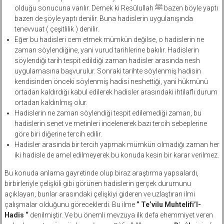
olduğu sonucuna varılır. Demek ki Resûlullah ﷺ bazen böyle yaptı
bazen de şöyle yaptı denilir. Buna hadislerin uygulanışında
tenevvuat ( çeşitlilik ) denilir.
Eğer bu hadisleri cem etmek mümkün değilse, o hadislerin ne
zaman söylendiğine, yani vurud tarihlerine bakılır. Hadislerin
söylendiği tarih tespit edildiği zaman hadisler arasında nesh
uygulamasına başvurulur. Sonraki tarihte söylenmiş hadisin
kendisinden önceki söylenmiş hadisi neshettiği, yani hükmünü
ortadan kaldırdığı kabul edilerek hadisler arasındaki ihtilaflı durum
ortadan kaldırılmış olur.
Hadislerin ne zaman söylendiği tespit edilemediği zaman, bu
hadislerin senet ve metinleri incelenerek bazı tercih sebeplerine
göre biri diğerine tercih edilir.
Hadisler arasında bir tercih yapmak mümkün olmadığı zaman her
iki hadisle de amel edilmeyerek bu konuda kesin bir karar verilmez.
Bu konuda anlama gayretinde olup biraz araştırma yapsalardı,
birbirleriyle çelişkili gibi görünen hadislerin gerçek durumunu
açıklayan, bunlar arasındaki çelişkiyi gideren ve uzlaştıran ilmi
çalışmalar olduğunu göreceklerdi. Bu ilme
” Te’vilu Muhtelifi’l-
Hadis “
denilmiştir. Ve bu önemli mevzuya ilk defa ehemmiyet veren