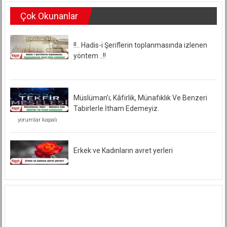
Çok Okunanlar
!!.. Hadis-i Şeriflerin toplanmasında izlenen
yöntem ..!!
Müslüman’ı; Kâfirlik, Münafıklık Ve Benzeri
Tabirlerle İtham Edemeyiz.
Müslüman’ı;
yorumlar kapalı
Kâfirlik,
Münafıklık
Ve
Benzeri
Erkek ve Kadınların avret yerleri
Tabirlerle
İtham
Edemeyiz.
için