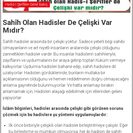
Hadis-i Şeriflere Genel bakış
Sahîh Olan Hadisler De Çelişki Var
Mıdır?
Sahîh hadisler arasında bir çelişki yoktur. Sadece yeterli bilgi sahibi
olmayanların ve art niyetli insanların aralarında çelişki olduğunu
zannettikleri hadisler vardır. Bu insanlar hadislerin sahihleriyle,
zayıflarını ve uydurmalarını bir araya getirip toptan hüküm vermeye
kalkıyorlar. Uydurma hadisleri bahane edip, sahih hadislere dil
uzatıyorlar. Hadisleri gördüklerinde, bunların mutlaka bir
açıklamasının olduğunu ve hemen reddetmenin doğru olmayacağını
anlama gayretinde bulunmuyorlar. Ve hatta anlamayı bırakın
anlamamak için, Hadisleri alaşağı edebilmek için ellerinden geleni
yapıyorlar.
İslâm bilginleri, hadisler arasında çelişki gibi görünen sorunu
çözmek için bu hadislere şu yöntemi uygulamışlardır:
İlk önce birbiriyle çelişkili olan hadisler birleştirilmeye çalışılır. Eğer
bu birleştirme işi mümkün olmuyorsa, her iki hadisin de sahih