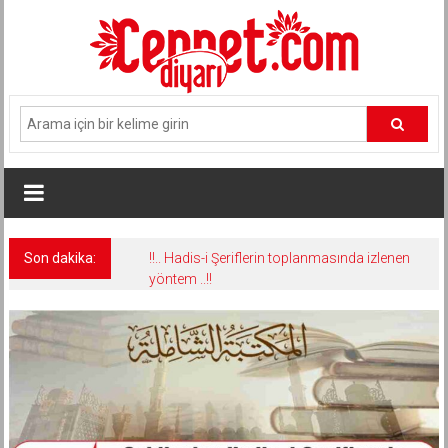
İçeriğe
geç
Son dakika:
!!.. Hadis-i Şeriflerin toplanmasında izlenen
yöntem ..!!