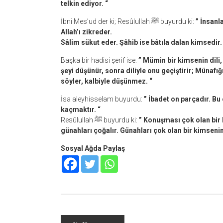
telkin ediyor. “
İbni Mes’ud der ki; Resûlullah ﷺ buyurdu ki:
” İnsanl
Allah’ı zikreder.
Sâlim sükut eder. Şâhib ise bâtıla dalan kimsedir.
Başka bir hadisi şerif ise:
” Mümin bir kimsenin dili
şeyi düşünür, sonra diliyle onu geçiştirir; Münafığın
söyler, kalbiyle düşünmez. “
İsa aleyhisselam buyurdu:
” İbadet on parçadır. B
kaçmaktır. “
Resûlullah ﷺ buyurdu ki:
” Konuşması çok olan bir
günahları çoğalır. Günahları çok olan bir kimsenin 
Sosyal Ağda Paylaş