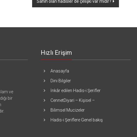
Sahîh olan hadisler de çelişki var mıdır?
Hızlı Erişim
Anasayfa
Dini Bilgiler
İnkâr edilen Hadis-i Şerifler
islam ve
ığı bir
CennetDiyari – Kişisel –
n
Bilimsel Mucizeler
ır.
Hadis-i Şeriflere Genel bakış