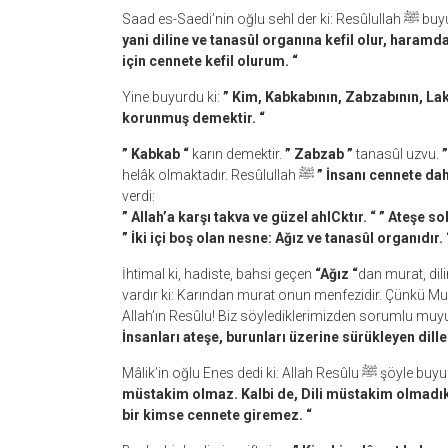
Saad es-Saedi’nin oğlu
yani diline ve tanasûl organına kefil olur, haram
için cennete kefil olurum. “
Yine buyurdu ki:
” Kim, Kabkabının, Zabzabının, L
korunmuş demektir. “
” Kabkab “
karın demektir.
” Zabzab ”
tanasûl uzvu.
”
helâk olmaktadır. Resûlullah ﷺ
” İnsanı cennete da
verdi:
” Allah’a karşı takva ve güzel ahlCktır. “
” Ateşe so
” İki içi boş olan nesne: Ağız ve tanasûl organıdır. 
İhtimal ki, hadiste, bahsi geçen
“Ağız “
dan murat, dili
vardır ki: Karından murat onun menfezidir. Çünkü Muaz’ın oğlu
İnsanları ateşe, burunları üzerine sürükleyen dill
Mâlik’in oğlu Enes dedi ki: Allah 
müstakim olmaz. Kalbi de, Dili müstakim olmad
bir kimse cennete giremez. “