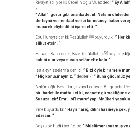
Rivayet ediliyor ki; Cebel’in oğlu Muaz dedi:
” Ey Allah
ki:
” Allah’ı görür gibi ona ibadet et! Nefsini ölülerd
derleyici ve menfaat verici bir nesneyi haber vereyim ” Bu Resûlullah ﷺ bu
mübarek eliyle dilini işaret etti. “
Ebu Hureyre der ki; Resûlullah ﷺ buyurdu ki:
” Her ki
sükut etsin. “
Hasan-ı Basri der ki; Bize Resûlu
sahibi olur veya susup selâmette kalır “
İsa aleyhisselam’a denildi:
” Bizi öyle bir amele mut
” Hiç konuşmayınız. “
dediler ki:
” Buna gücümüz ye
bir ibadet ile muttali et ki, cennete girmekliğime v
Susuza içir! Emr-i bi’l maruf yap! Mnükeri yasakla!
Yine buyurdu ki:
” Hayır hariç, dilini hazineye çe
edersin. “
Başka bir hadi-i şerifte ise:
” Müslümanı susmuş ve v