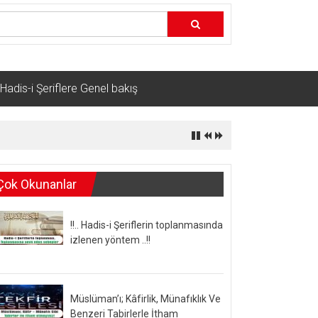
Hadis-i Şeriflere Genel bakış
Çok Okunanlar
!!.. Hadis-i Şeriflerin toplanmasında
izlenen yöntem ..!!
Müslüman’ı; Kâfirlik, Münafıklık Ve
Benzeri Tabirlerle İtham