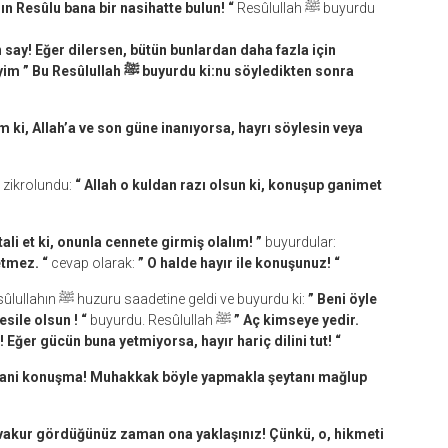
’ın Resûlu bana bir nasihatte bulun! “
Resûlullah ﷺ buyurdu
en say! Eğer dilersen, bütün bunlardan daha fazla için
yurdu ki:nu söyledikten sonra
m ki, Allah’a ve son güne inanıyorsa, hayrı söylesin veya
llahın ﷺ şöyle dediği zikrolundu:
“
Allah o kuldan razı olsun ki, konuşup ganimet
tali et ki, onunla cennete girmiş olalım! ”
buyurdular:
tmez. “
cevap olarak:
” O halde hayır ile konuşunuz! “
Azib’in oğlu Bera’danş rivayet ediliyor: Bir göçebe Resûlullahın ﷺ huzuru saadetine geldi ve buyurdu ki:
” Beni öyle
esile olsun ! “
buyurdu. Resûlullah ﷺ
” Aç kimseye yedir.
 Eğer gücün buna yetmiyorsa, hayır hariç dilini tut! “
k, yani konuşma! Muhakkak böyle yapmakla şeytanı mağlup
akur gördüğünüz zaman ona yaklaşınız! Çünkü, o, hikmeti