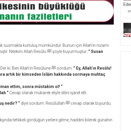
Ede
Mü
yo
Kâ
Mü
Ve
Be
Ta
İ
Ed
ancak susmakla kurtuluş mümkündür. Bunun için Allah’ın nizamı
iç
susmayı övmüş ve musibetlerini susmaya teşvik etmiştir. Nitekim Allah Resûlu ﷺ şöyle buyurmuştur:
” Susan
Süfyân’nın oğlu Abdullah, babasından rivayet ediyor. Der ki: Ben Allah’ın Resûlune ﷺ sordum:
” Ey, Allah’ın Resûlu!
sonra artık bir kimseden İslâm hakkında sormaya muhtaç
a iman ettim, sonra müstakim ol! “
lah “
Cevap olarak mübarek eliyle dilini işaret etti.
luş nedir? “
diye sordum. Resûlullah ﷺ cevap olarak buyurdu:
dışında tehlikeli gördüğün yerlere gitme, haddini bilerek günahın