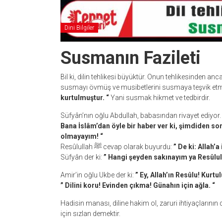
Dini Bilgiler
Susmanın Fazileti
Bil ki, dilin tehlikesi büyüktür. Onun tehlikesinden 
kurtulmuştur. “
Yani susmak hikmet ve tedbirdir.
Bana İslâm’dan öyle bir haber ver ki, şimdiden 
olmayayım! “
Resûlullah ﷺ cevap olarak buyurdu:
” De ki: Allah’
Süfyân der ki:
” Hangi şeyden sakınayım ya Resûlul
Amir’in oğlu Ukbe der ki:
” Ey, Allah’ın Resûlu! Kurtu
” Dilini koru! Evinden çıkma! Günahın için ağla. “
Hadisin manası, diline hakim ol, zaruri ihtiyaçlarının 
için sızlan demektir.