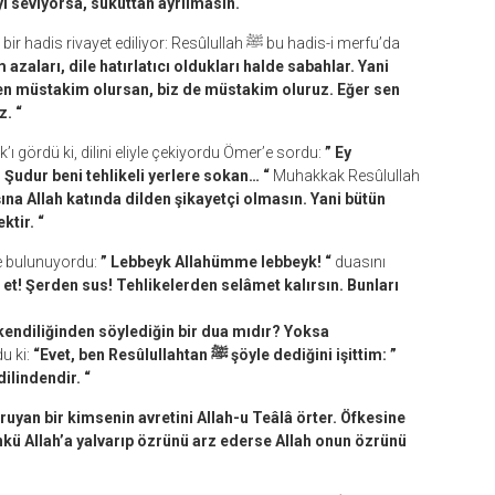
ı seviyorsa, sükûttan ayrılmasın. “
zaları, dile hatırlatıcı oldukları halde sabahlar. Yani
 sen müstakim olursan, biz de müstakim oluruz. Eğer sen
z. “
k’ı gördü ki, dilini eliyle çekiyordu Ömer’e sordu:
” Ey
 Şudur beni tehlikeli yerlere sokan… “
Muhakkak Resûlullah
şına Allah katında dilden şikayetçi olmasın. Yani bütün
ktir. “
de bulunuyordu:
” Lebbeyk Allahümme lebbeyk! “
duasını
r et! Şerden sus! Tehlikelerden selâmet kalırsın. Bunları
endiliğinden söylediğin bir dua mıdır? Yoksa
u ki:
“Evet, ben Resûlullahtan ﷺ şöyle dediğini işittim: ”
ilindendir. “
oruyan bir kimsenin avretini Allah-u Teâlâ örter. Öfkesine
nkü Allah’a yalvarıp özrünü arz ederse Allah onun özrünü