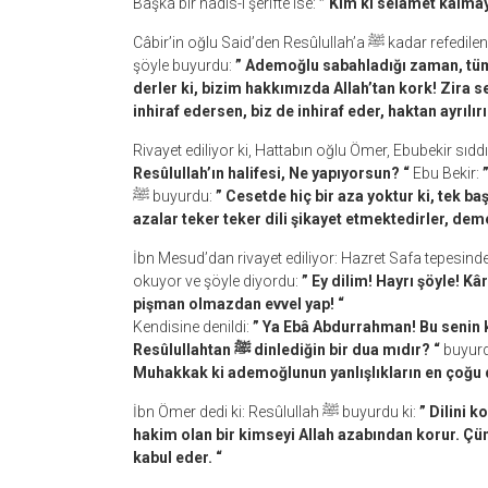
Başka bir hadis-i şerifte ise:
” Kim ki selâmet kalmay
Câbir’in oğlu Said’den Resûlullah’a ﷺ kadar refedilen bir hadis rivayet ediliyor: Resûlullah ﷺ bu hadis-i merfu’da
şöyle buyurdu:
” Ademoğlu sabahladığı zaman, tüm a
derler ki, bizim hakkımızda Allah’tan kork! Zira
inhiraf edersen, biz de inhiraf eder, haktan ayrılırı
Rivayet ediliyor ki, Hattabın oğlu Ömer, Ebubekir sıddı
Resûlullah’ın halifesi, Ne yapıyorsun? “
Ebu Bekir:
”
ﷺ buyurdu:
” Cesetde hiç bir aza yoktur ki, tek ba
azalar teker teker dili şikayet etmektedirler, deme
İbn Mesud’dan rivayet ediliyor: Hazret Safa tepesin
okuyor ve şöyle diyordu:
” Ey dilim! Hayrı şöyle! Kâ
pişman olmazdan evvel yap! “
Kendisine denildi:
” Ya Ebâ Abdurrahman! Bu senin k
Resûlullahtan ﷺ dinlediğin bir dua mıdır? “
buyurd
Muhakkak ki ademoğlunun yanlışlıkların en çoğu d
İbn Ömer dedi ki: Resûlullah ﷺ buyurdu ki:
” Dilini k
hakim olan bir kimseyi Allah azabından korur. Çü
kabul eder. “