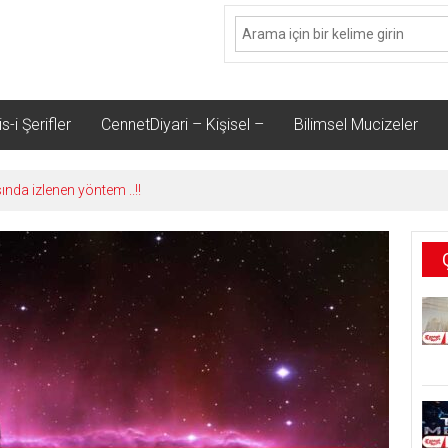
s-i Şerifler
CennetDiyari – Kişisel –
Bilimsel Mucizeler
sında izlenen yöntem ..!!