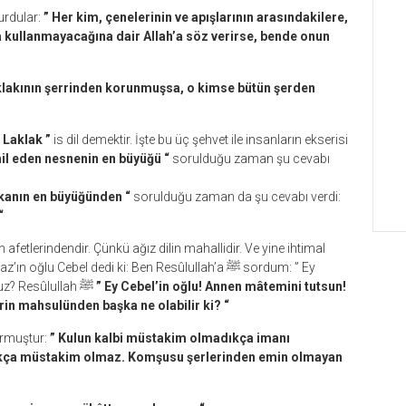
 sehl der ki: Resûlullah ﷺ buyurdular:
” Her kim, çenelerinin ve apışlarının arasındakilere,
da kullanmayacağına dair Allah’a söz verirse, bende onun
aklakının şerrinden korunmuşsa, o kimse bütün şerden
 Laklak ”
is dil demektir. İşte bu üç şehvet ile insanların ekserisi
hil eden nesnenin en büyüğü “
sorulduğu zaman şu cevabı
kanın en büyüğünden “
sorulduğu zaman da şu cevabı verdi:
“
n afetlerindendir. Çünkü ağız dilin mahallidir. Ve yine ihtimal
 Cebel dedi ki: Ben Resûlullah’a ﷺ sordum: ” Ey
Allah’ın Resûlu! Biz söylediklerimizden sorumlu muyuz? Resûlullah ﷺ
” Ey Cebel’in oğlu! Annen mâtemini tutsun!
erin mahsulünden başka ne olabilir ki? “
Resûlu ﷺ şöyle buyurmuştur:
” Kulun kalbi müstakim olmadıkça imanı
ıkça müstakim olmaz. Komşusu şerlerinden emin olmayan