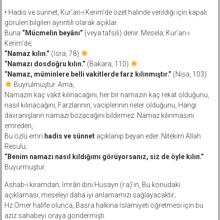
• Hadis ve sünnet, Kur’an-ı Kerim’de özet halinde verildiği için kapalı
görülen bilgileri ayrıntılı olarak açıklar.
Buna
“Mücmelin beyânı”
(veya tafsili) denir. Mesela; Kur’an-ı
Kerim’de;
“Namaz kılın.”
(İsra, 78)
“Namazı dosdoğru kılın.”
(Bakara, 110)
“Namaz, müminlere belli vakitlerde farz kılınmıştır.”
(Nisa, 103)
Buyrulmuştur. Ama;
Namazın kaç vakit kılınacağını, her bir namazın kaç rekat olduğunu,
nasıl kılınacağını, Farzlarının, vaciplerinin neler olduğunu, Hangi
davranışların namazı bozacağını bildirmez. Namaz kılınmasını
emreden,
Bu özlü emri
hadis ve sünnet
açıklanıp beyan eder. Nitekim Allah
Resulü;
“Benim namazı nasıl kıldığımı görüyorsanız, siz de öyle kılın.”
Buyurmuştur.
Ashab-ı kiramdan; İmrân ibni Husayn (r.a)’ın, Bu konudaki
açıklaması, meseleyi daha iyi anlamamızı sağlayacaktır;
Hz Ömer halife olunca, Basra halkına İslamiyeti öğretmesi için bu
aziz sahabeyi oraya göndermişti.