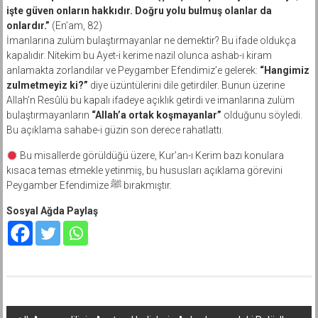
işte güven onların hakkıdır. Doğru yolu bulmuş olanlar da
onlardır.”
(En’am, 82)
İmanlarına zulüm bulaştırmayanlar ne demektir? Bu ifade oldukça
kapalıdır. Nitekim bu Ayet-i kerime nazil olunca ashab-ı kiram
anlamakta zorlandılar ve Peygamber Efendimiz’e gelerek:
“Hangimiz
zulmetmeyiz ki?”
diye üzüntülerini dile getirdiler. Bunun üzerine
Allah’n Resûlü bu kapalı ifadeye açıklık getirdi ve imanlarına zulüm
bulaştırmayanların
“Allah’a ortak koşmayanlar”
olduğunu söyledi.
Bu açıklama sahabe-i güzin son derece rahatlattı.
Bu misallerde görüldüğü üzere, Kur’an-ı Kerim bazı konulara
kısaca temas etmekle yetinmiş, bu hususları açıklama görevini
Peygamber Efendimize ﷺ bırakmıştır.
Sosyal Ağda Paylaş
Yazı