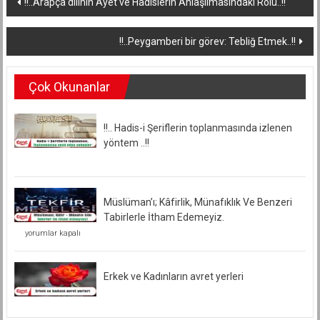
!!..Arapça dilinin Ayet ve Hadislerin Anlaşılmasındaki Rolü..!!
dolaşımı
!!..Peygamberi bir görev: Tebliğ Etmek..!!
Çok Okunanlar
!!.. Hadis-i Şeriflerin toplanmasında izlenen
yöntem ..!!
Müslüman’ı; Kâfirlik, Münafıklık Ve Benzeri
Tabirlerle İtham Edemeyiz.
Müslüman’ı;
yorumlar kapalı
Kâfirlik,
Münafıklık
Ve
Benzeri
Erkek ve Kadınların avret yerleri
Tabirlerle
İtham
Edemeyiz.