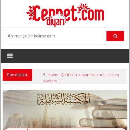
İçeriğe
geç
Son dakika:
!!.. Hadis-i Şeriflerin toplanmasında izlenen
yöntem ..!!