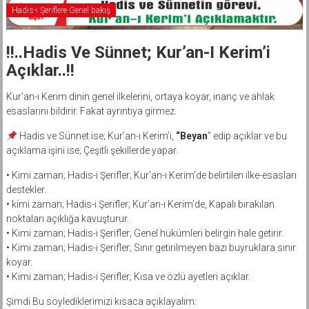
Hadis-i Şeriflere Genel bakış
!!..Hadis Ve Sünnet; Kur’an-I Kerim’i
Açıklar..!!
Kur’an-ı Kerim dinin genel ilkelerini, ortaya koyar, inanç ve ahlak
esaslarını bildirir. Fakat ayrıntıya girmez.
Hadis ve Sünnet ise; Kur’an-ı Kerim’i,
“Beyan
” edip açıklar ve bu
açıklama işini ise; Çeşitli şekillerde yapar.
• Kimi zaman; Hadis-i Şerifler; Kur’an-ı Kerim’de belirtilen ilke-esasları
destekler.
• kimi zaman; Hadis-i Şerifler; Kur’an-ı Kerim’de, Kapalı bırakılan
noktaları açıklığa kavuşturur.
• Kimi zaman; Hadis-i Şerifler; Genel hükümleri belirgin hale getirir.
• Kimi zaman; Hadis-i Şerifler; Sınır getirilmeyen bazı buyruklara sınır
koyar.
• Kimi zaman; Hadis-i Şerifler; Kısa ve özlü ayetleri açıklar.
Şimdi Bu söylediklerimizi kısaca açıklayalım: