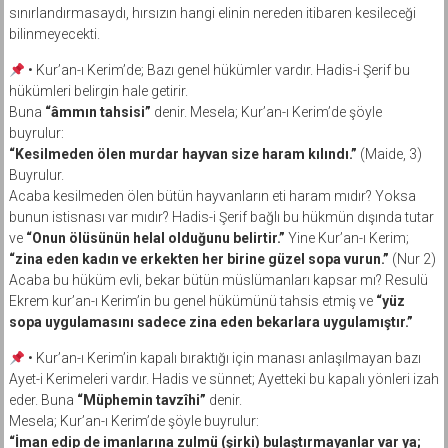
sınırlandırmasaydı, hırsızın hangi elinin nereden itibaren kesileceği
bilinmeyecekti.
• Kur’an-ı Kerim’de; Bazı genel hükümler vardır. Hadis-i Şerif bu
hükümleri belirgin hale getirir.
Buna
“âmmın tahsisi”
denir. Mesela; Kur’an-ı Kerim’de şöyle
buyrulur:
“Kesilmeden ölen murdar hayvan size haram kılındı.”
(Maide, 3)
Buyrulur.
Acaba kesilmeden ölen bütün hayvanların eti haram mıdır? Yoksa
bunun istisnası var mıdır? Hadis-i Şerif bağlı bu hükmün dışında tutar
ve
“Onun ölüsünün helal olduğunu belirtir.”
Yine Kur’an-ı Kerim;
“zina eden kadın ve erkekten her birine güzel sopa vurun.”
(Nur 2)
Acaba bu hüküm evli, bekar bütün müslümanları kapsar mı? Resulü
Ekrem kur’an-ı Kerim’in bu genel hükümünü tahsis etmiş ve
“yüz
sopa uygulamasını sadece zina eden bekarlara uygulamıştır.”
• Kur’an-ı Kerim’in kapalı bıraktığı için manası anlaşılmayan bazı
Ayet-i Kerimeleri vardır. Hadis ve sünnet; Ayetteki bu kapalı yönleri izah
eder. Buna
“Müphemin tavzîhi”
denir.
Mesela; Kur’an-ı Kerim’de şöyle buyrulur:
“İman edip de imanlarına zulmü (şirki) bulaştırmayanlar var ya;