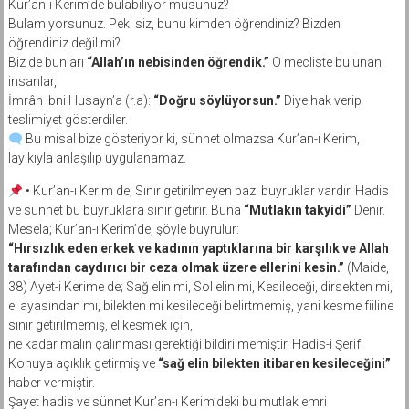
Kur’an-ı Kerim’de bulabiliyor musunuz?
Bulamıyorsunuz. Peki siz, bunu kimden öğrendiniz? Bizden
öğrendiniz değil mi?
Biz de bunları
“Allah’ın nebisinden öğrendik.”
O mecliste bulunan
insanlar,
İmrân ibni Husayn’a (r.a):
“Doğru söylüyorsun.”
Diye hak verip
teslimiyet gösterdiler.
Bu misal bize gösteriyor ki, sünnet olmazsa Kur’an-ı Kerim,
layıkıyla anlaşılıp uygulanamaz.
• Kur’an-ı Kerim de; Sınır getirilmeyen bazı buyruklar vardır. Hadis
ve sünnet bu buyruklara sınır getirir. Buna
“Mutlakın takyidi”
Denir.
Mesela; Kur’an-ı Kerim’de, şöyle buyrulur:
“Hırsızlık eden erkek ve kadının yaptıklarına bir karşılık ve Allah
tarafından caydırıcı bir ceza olmak üzere ellerini kesin.”
(Maide,
38) Ayet-i Kerime de; Sağ elin mi, Sol elin mi, Kesileceği, dirsekten mi,
el ayasından mı, bilekten mi kesileceği belirtmemiş, yani kesme fiiline
sınır getirilmemiş, el kesmek için,
ne kadar malın çalınması gerektiği bildirilmemiştir. Hadis-i Şerif
Konuya açıklık getirmiş ve
“sağ elin bilekten itibaren kesileceğini”
haber vermiştir.
Şayet hadis ve sünnet Kur’an-ı Kerim’deki bu mutlak emri