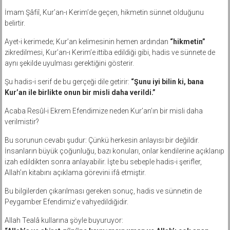
İmam Şâfiî, Kur’an-ı Kerim’de geçen, hikmetin sünnet olduğunu
belirtir.
Ayet-i kerimede; Kur’an kelimesinin hemen ardından
“hikmetin”
zikredilmesi, Kur’an-ı Kerim’e ittiba edildiği gibi, hadis ve sünnete de
aynı şekilde uyulması gerektiğini gösterir.
Şu hadis-i serif de bu gerçeği dile getirir:
“Şunu iyi bilin ki, bana
Kur’an ile birlikte onun bir misli daha verildi.”
Acaba Resûl-i Ekrem Efendimize neden Kur’an’ın bir misli daha
verilmistir?
Bu sorunun cevabı şudur: Çünkü herkesin anlayısı bir değildir.
İnsanların büyük çoğunluğu, bazı konuları, onlar kendilerine açıklanıp
izah edildikten sonra anlayabilir. İşte bu sebeple hadis-i şerifler,
Allah’ın kitabını açıklama görevini ifâ etmiştir.
Bu bilgilerden çıkarılması gereken sonuç, hadis ve sünnetin de
Peygamber Efendimiz’e vahyedildiğidir.
Allah Tealâ kullarına şöyle buyuruyor: