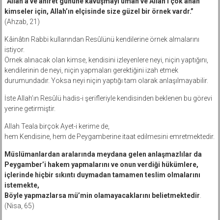
“Allah’a ve ahiret gününe kavuşmayı uman ve Allah’ı çok anan
kimseler için, Allah’ın elçisinde size güzel bir örnek vardr.”
(Ahzab, 21)
Kâinâtın Rabbi kullarından Resûlünü kendilerine örnek almalarını
istiyor.
Örnek alınacak olan kimse, kendisini izleyenlere neyi, niçin yaptığını,
kendilerinin de neyi, niçin yapmaları gerektiğini izah etmek
durumundadır. Yoksa neyi niçin yaptığı tam olarak anlaşılmayabilir.
İste Allah’ın Resûlü hadis-i şerifleriyle kendisinden beklenen bu görevi
yerine getirmiştir.
Allah Teala birçok Ayet-i kerime de,
hem Kendisine, hem de Peygamberine itaat edilmesini emretmektedir.
Müslümanlardan aralarında meydana gelen anlaşmazlılar da
Peygamber’i hakem yapmalarını ve onun verdiği hükümlere,
içlerinde hiçbir sıkıntı duymadan tamamen teslim olmalarını
istemekte,
Böyle yapmazlarsa mü’min olamayacaklarını belietmektedir
.
(Nisa, 65)