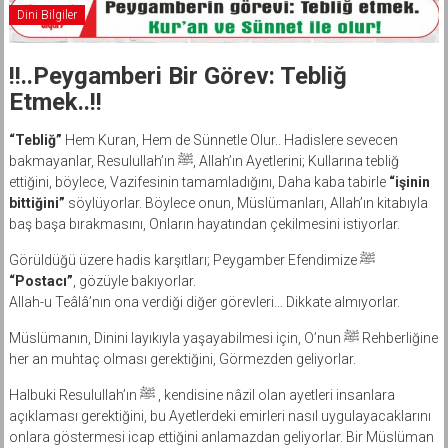
Dini Bilgiler
!!..Peygamberi Bir Görev: Tebliğ
Etmek..!!
“Tebliğ”
Hem Kuran, Hem de Sünnetle Olur.. Hadislere sevecen
bakmayanlar, Resulullah’ın ﷺ, Allah’ın Ayetlerini; Kullarına tebliğ
ettiğini, böylece, Vazifesinin tamamladığını, Daha kaba tabirle
“işinin
bittiğini”
söylüyorlar. Böylece onun, Müslümanları, Allah’ın kitabıyla
baş başa bırakmasını, Onların hayatından çekilmesini istiyorlar.
Görüldüğü üzere hadis karşıtları; Peygamber Efendimize ﷺ
“Postacı”
, gözüyle bakıyorlar.
Allah-u Teâlâ’nın ona verdiği diğer görevleri… Dikkate almıyorlar.
Müslümanın, Dinini layıkıyla yaşayabilmesi için, O’nun ﷺ Rehberliğine
her an muhtaç olması gerektiğini, Görmezden geliyorlar.
Halbuki Resulullah’ın ﷺ , kendisine nâzil olan ayetleri insanlara
açıklaması gerektiğini, bu Ayetlerdeki emirleri nasıl uygulayacaklarını
onlara göstermesi icap ettiğini anlamazdan geliyorlar. Bir Müslüman