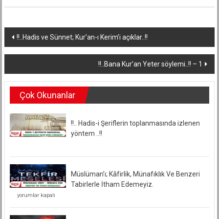
Yazı
!!..Hadis ve Sünnet; Kur’an-ı Kerim’i açıklar..!!
dolaşımı
!!..Bana Kur’an Yeter söylemi..!! – 1
Çok Okunanlar
!!.. Hadis-i Şeriflerin toplanmasında izlenen
yöntem ..!!
Müslüman’ı; Kâfirlik, Münafıklık Ve Benzeri
Tabirlerle İtham Edemeyiz.
Müslüman’ı;
yorumlar kapalı
Kâfirlik,
Münafıklık
Ve