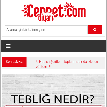
İçeriğe
geç
Son dakika:
!!.. Hadis-i Şeriflerin toplanmasında izlenen
yöntem ..!!