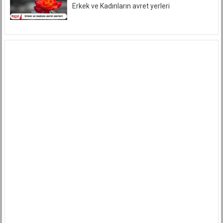
Benzeri
Erkek ve Kadınların avret yerleri
Tabirlerle
İtham
Edemeyiz.
için