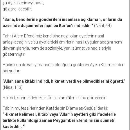
şu Ayet-i kerimeyi nasıl,
göz ardı edebilir:
“Sana, kendilerine gönderileni insanlara açıklaman, onların da
üzerinde düşünmeleri için bu Kur’an’ı indirdik. “
(Nahl, 44)
Fahr-i Alem Efendimiz kendisine nazil olan ayetlerin nasıl
anlaşılacağını ve bu ayetlerdeki emirlerin nasıl uygulanacağını hem
davranışlarıyla, hem de sözleriyle, yani sünnet ve hadisleriyle
göstermiştir.
Hadislerin de vahiy mahsûlü olduğunu gösteren Ayet-i Kerimelerden
biri şudur:
“Allah sana kitâbı indirdi, hikmeti verdi ve bilmediklerini öğretti.”
(Nisa, 113)
Hikmet, sünnet demektir. Ünlü Islam âlimleri bu görüştedir.
Tâbiîn müfessirlerinden Katâde bin Diâme es-Sedûsî der ki:
“Hikmet kelimesi, Kitâb’ veya ‘Allah’n ayetleri gibi ifadelerle
birlikte kullanıldığı zaman Peygamber Efendimizin sünneti
kastedilir. “