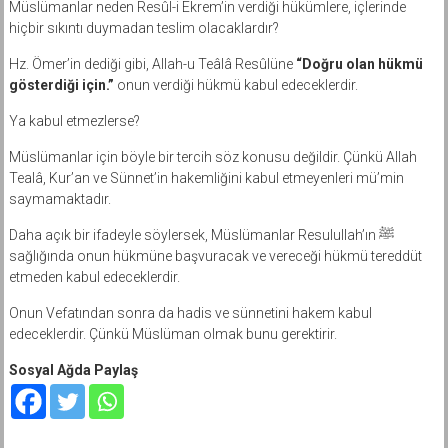
Müslümanlar neden Resûl-i Ekrem’in verdiği hükümlere, içlerinde
hiçbir sıkıntı duymadan teslim olacaklardır?
Hz. Ömer’in dediği gibi, Allah-u Teâlâ Resûlüne
“Doğru olan hükmü
gösterdiği için.”
onun verdiği hükmü kabul edeceklerdir.
Ya kabul etmezlerse?
Müslümanlar için böyle bir tercih söz konusu değildir. Çünkü Allah
Tealâ, Kur’an ve Sünnet’in hakemliğini kabul etmeyenleri mü’min
saymamaktadır.
Daha açık bir ifadeyle söylersek, Müslümanlar Resulullah’ın ﷺ
sağlığında onun hükmüne başvuracak ve vereceği hükmü tereddüt
etmeden kabul edeceklerdir.
Onun Vefatından sonra da hadis ve sünnetini hakem kabul
edeceklerdir. Çünkü Müslüman olmak bunu gerektirir.
Sosyal Ağda Paylaş