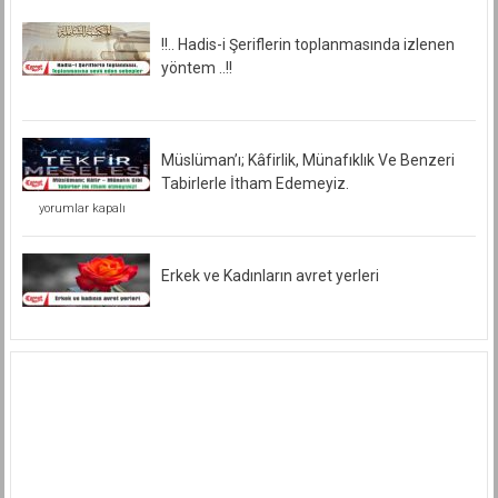
!!.. Hadis-i Şeriflerin toplanmasında izlenen
yöntem ..!!
Müslüman’ı; Kâfirlik, Münafıklık Ve Benzeri
Tabirlerle İtham Edemeyiz.
Müslüman’ı;
yorumlar kapalı
Kâfirlik,
Münafıklık
Ve
Benzeri
Erkek ve Kadınların avret yerleri
Tabirlerle
İtham
Edemeyiz.
için