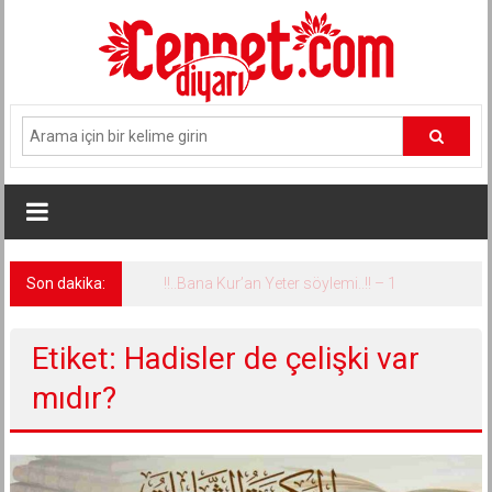
İçeriğe
geç
Son dakika:
!!..Bana Kur’an Yeter söylemi..!! – 1
Etiket: Hadisler de çelişki var
mıdır?