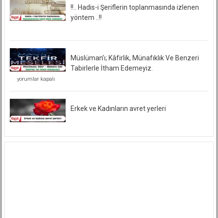
!!.. Hadis-i Şeriflerin toplanmasında izlenen
yöntem ..!!
Müslüman’ı; Kâfirlik, Münafıklık Ve Benzeri
Tabirlerle İtham Edemeyiz.
Müslüman’ı;
yorumlar kapalı
Kâfirlik,
Münafıklık
Ve
Benzeri
Erkek ve Kadınların avret yerleri
Tabirlerle
İtham
Edemeyiz.
için