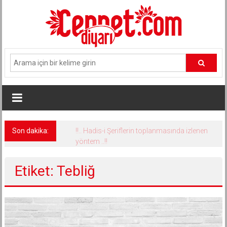
İçeriğe
geç
Son dakika:
!!.. Hadis-i Şeriflerin toplanmasında izlenen
yöntem ..!!
Etiket: Tebliğ