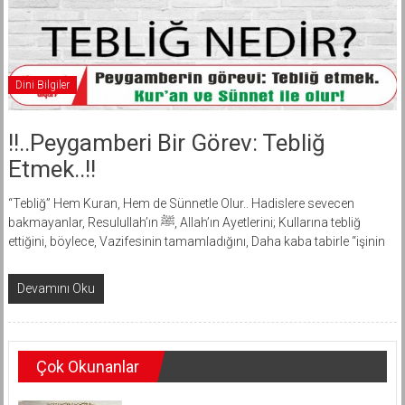
Dini Bilgiler
!!..Peygamberi Bir Görev: Tebliğ
Etmek..!!
“Tebliğ” Hem Kuran, Hem de Sünnetle Olur.. Hadislere sevecen
bakmayanlar, Resulullah’ın ﷺ, Allah’ın Ayetlerini; Kullarına tebliğ
ettiğini, böylece, Vazifesinin tamamladığını, Daha kaba tabirle “işinin
Devamını Oku
Çok Okunanlar