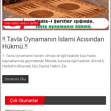
İnkâr edilen Hadis-i Şerifler
!!.Tavla Oynamanın İslami Acısından
Hükmü.!!
1- Tavla oynamanın haram olması ile ilgili hadisler bazı hadis
kaynaklarında geçmektedir. Mesela; bununla ilgili hadisler, Ahmet b.
Hanbel’in Müsnedi, Ebû Davûd, Hâkim, Ebi
Devamını Oku
Çok Okunanlar