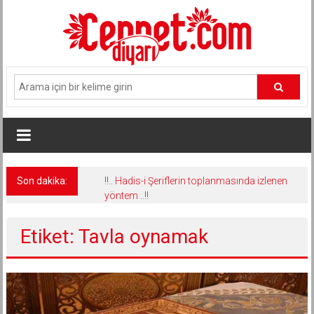
İçeriğe
geç
Son dakika:
!!.. Hadis-i Şeriflerin toplanmasında izlenen
yöntem ..!!
Etiket: Tavla oynamak