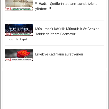
!!.. Hadis-i Şeriflerin toplanmasında izlenen
yöntem ..!!
Müslüman’ı; Kâfirlik, Münafıklık Ve Benzeri
Tabirlerle İtham Edemeyiz.
Müslüman’ı;
yorumlar kapalı
Kâfirlik,
Münafıklık
Ve
Benzeri
Erkek ve Kadınların avret yerleri
Tabirlerle
İtham
Edemeyiz.
için