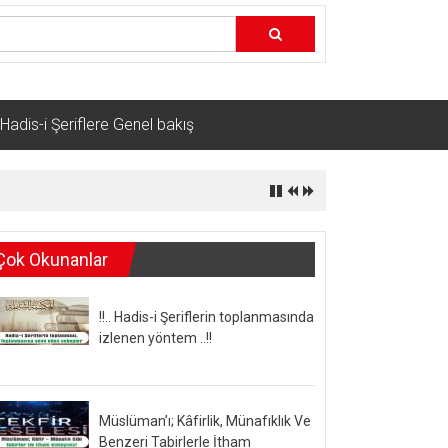
Hadis-i Şeriflere Genel bakış
Çok Okunanlar
!!.. Hadis-i Şeriflerin toplanmasında
izlenen yöntem ..!!
Müslüman’ı; Kâfirlik, Münafıklık Ve
Benzeri Tabirlerle İtham