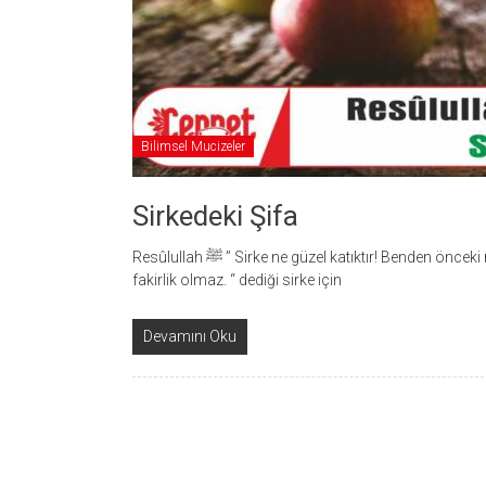
Bilimsel Mucizeler
Sirkedeki Şifa
Resûlullah ﷺ ” Sirke ne güzel katıktır! Benden önceki nebilerin katığıydı, Allah sirkeyi mübarek kılsın, sirke olan evde
fakirlik olmaz. “ dediği sirke için
Devamını Oku