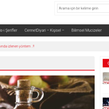
s-i Şerifler
CennetDiyari – Kişisel –
Bilimsel Mucizeler
sında izlenen yöntem ..!!