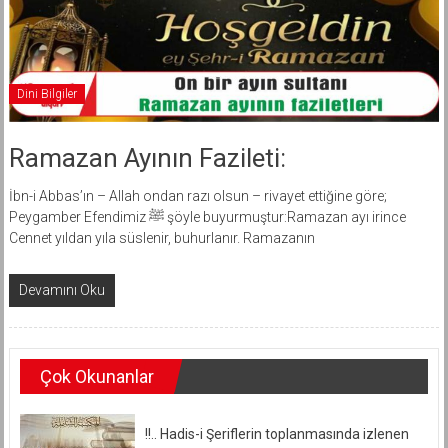
Dini Bilgiler
Ramazan Ayının Fazileti:
İbn-i Abbas’ın – Allah ondan razı olsun – rivayet ettiğine göre;
Peygamber Efendimiz ﷺ şöyle buyurmuştur:Ramazan ayı irince
Cennet yıldan yıla süslenir, buhurlanır. Ramazanın
Devamını Oku
Çok Okunanlar
!!.. Hadis-i Şeriflerin toplanmasında izlenen