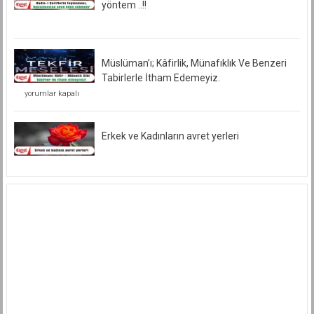
yöntem ..!!
Müslüman’ı; Kâfirlik, Münafıklık Ve Benzeri
Tabirlerle İtham Edemeyiz.
Müslüman’ı;
yorumlar kapalı
Kâfirlik,
Münafıklık
Ve
Benzeri
Erkek ve Kadınların avret yerleri
Tabirlerle
İtham
Edemeyiz.
için