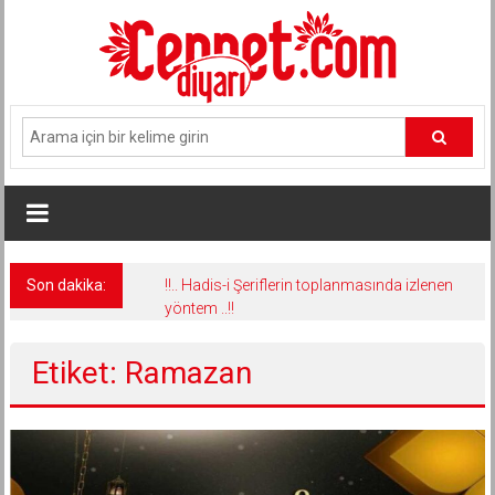
İçeriğe
geç
Son dakika:
!!.. Hadis-i Şeriflerin toplanmasında izlenen
yöntem ..!!
Etiket: Ramazan