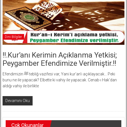
Dini Bilgiler
!!.Kur’anı Kerimin Açıklanma Yetkisi;
Peygamber Efendimize Verilmiştir.!!
Efendimizin ﷺ tebliğ vazifesi var, Yani kur’an’ı açıklayacak… Peki
bunu ne ile yapacak? Elbette ki vahiy ile yapacak. Cenab-ı Hak’dan
aldığı vahiy ile birlikte
Devamını Oku
Çok Okunanlar