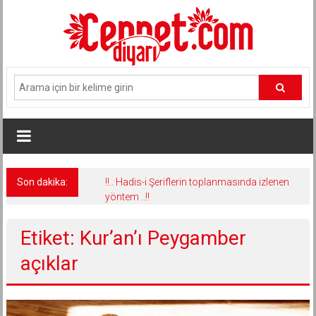
İçeriğe
geç
Son dakika:
!!.. Hadis-i Şeriflerin toplanmasında izlenen
yöntem ..!!
Etiket: Kur’an’ı Peygamber
açıklar