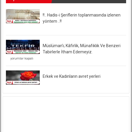
!!.. Hadis-i Şeriflerin toplanmasında izlenen
yöntem ..!!
Müslüman’ı; Kâfirlik, Münafıklık Ve Benzeri
Tabirlerle İtham Edemeyiz.
Müslüman’ı;
yorumlar kapalı
Kâfirlik,
Münafıklık
Ve
Benzeri
Erkek ve Kadınların avret yerleri
Tabirlerle
İtham
Edemeyiz.
için