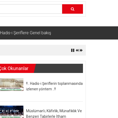
Hadis-i Şeriflere Genel bakış
Çok Okunanlar
!!.. Hadis-i Şeriflerin toplanmasında
izlenen yöntem ..!!
Müslüman’ı; Kâfirlik, Münafıklık Ve
Benzeri Tabirlerle İtham