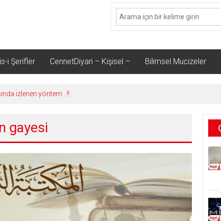
s-i Şerifler
CennetDiyari – Kişisel –
Bilimsel Mucizeler
sında izlenen yöntem ..!!
ın gayesi