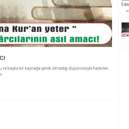
Ede
Mü
yo
Kâ
Mü
Ve
Be
Ta
İ
Ed
iç
cı
uğu ve başka bir kaynağa gerek olmadığı düşüncesiyle hadisleri
mı