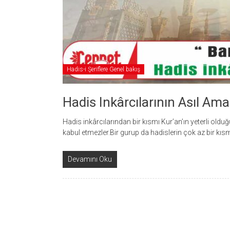
Hadis-i Şeriflere Genel bakış
Hadis Inkârcılarının Asıl Ama
Hadis inkârcılarından bir kısmı Kur’an’ın yeterli old
kabul etmezler.Bir gurup da hadislerin çok az bir kıs
Devamını Oku