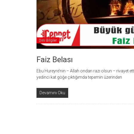
Dini Bilgiler
Faiz Belası
Ebu Hureyre’nin – Allah ondan razı olsun – rivayet ettiğine göre; Peygamber
yedinci kat göğe çıktığımda tepemin üzerinden
Devamını Oku