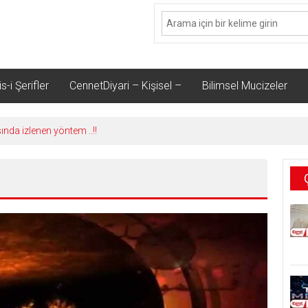
s-i Şerifler
CennetDiyari – Kişisel –
Bilimsel Mucizeler
sında izlenen yöntem ..!!