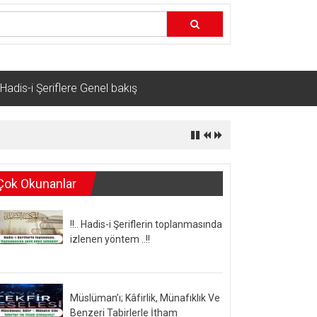
Hadis-i Şeriflere Genel bakış
Çok Okunanlar
!!.. Hadis-i Şeriflerin toplanmasında
izlenen yöntem ..!!
Müslüman’ı; Kâfirlik, Münafıklık Ve
Benzeri Tabirlerle İtham