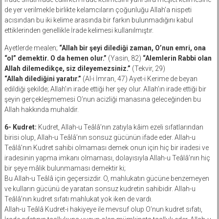
de yer verilmekle birlikte kelamcıların çoğunluğu Allah’a nispeti
acısından bu iki kelime arasında bir farkın bulunmadığını kabul
ettiklerinden genellikle İrade kelimesi kullanılmıştır.
Ayetlerde mealen;
“Allah bir şeyi dilediği zaman, O’nun emri, ona
“ol” demektir. O da hemen olur.”
(Yasin, 82)
“Alemlerin Rabbi olan
Allah dilemedikçe, siz dileyemezsiniz.”
(Tekvir, 29)
“Allah dilediğini yaratır.”
(Al-i İmran, 47) Ayet-i Kerime de beyan
edildiği şekilde; Allah’ın irade ettiği her şey olur. Allah’ın irade ettiği bir
şeyin gerçekleşmemesi O’nun acizliği manasına geleceğinden bu
Allah hakkında muhaldir.
6- Kudret:
Kudret, Allah-u Teâlâ’nın zatıyla kâim ezeli sıfatlarından
birisi olup, Allah-u Teâlâ’nın sonsuz gücünün ifade eder. Allah-u
Teâlâ’nın Kudret sahibi olmaması demek onun için hiç bir iradesi ve
iradesinin yapma imkanı olmaması, dolayısıyla Allah-u Teâlâ’nın hiç
bir şeye mâlik bulunmaması demektir ki;
Bu Allah-u Teâlâ için geçersizdir. O, mahlukatın gücüne benzemeyen
ve kulların gücünü de yaratan sonsuz kudretin sahibidir. Allah-u
Teâlâ’nın kudret sıfatı mahlukat yok iken de vardı.
Allah-u Teâlâ Kudret-i hakiyeye ile mevsuf olup O’nun kudret sıfatı,