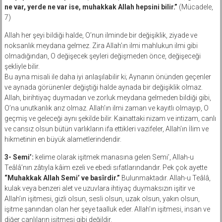
ne var, yerde ne var ise, muhakkak Allah hepsini bilir.”
(Mücadele,
7)
Allah her şeyi bildiği halde, O’nun ilminde bir değişiklik, ziyade ve
noksanlık meydana gelmez. Zira Allah’ın ilmi mahlukun ilmi gibi
olmadığından, O değişecek şeyleri değişmeden önce, değişeceği
şekliyle bilir.
Bu ayna misali ile daha iyi anlaşılabilir ki; Aynanın önünden geçenler
ve aynada görünenler değiştiği halde aynada bir değişiklik olmaz.
Allah, birihtiyaç duymadan ve zorluk meydana gelmeden bildiği gibi,
O’na unutkanlık arız olmaz. Allah’ın ilmi zaman ve kayıtlı olmayıp, O
geçmiş ve geleceği aynı şekilde bilir. Kainattaki nizam ve intizam, canlı
ve cansız olsun bütün varlıkların ifa ettikleri vazifeler, Allah’ın İlim ve
hikmetinin en büyük alametlerindendir.
3- Semi’:
kelime olarak işitmek manasına gelen Semi’, Allah-u
Teâlâ’nın zâtıyla kâim ezeli ve ebedi sıfatlarındandır. Pek çok ayette
“Muhakkak Allah Semi’ ve basîrdir.”
Bulunmaktadır. Allah-u Teâlâ,
kulak veya benzeri alet ve uzuvlara ihtiyaç duymaksızın işitir ve
Allah’ın işitmesi, gizli olsun, sesli olsun, uzak olsun, yakın olsun,
işitme şanından olan her şeye taalluk eder. Allah’ın işitmesi, insan ve
diğer canlıların işitmesi gibi değildir.