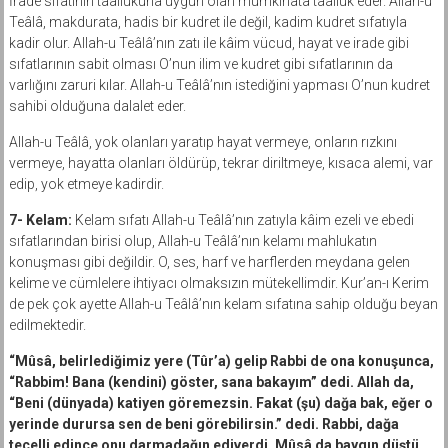
İrade sıfatının taallukuna uygun olan mümkinata taalluk eder. Allah-u
Teâlâ, makdurata, hadis bir kudret ile değil, kadim kudret sıfatıyla
kadir olur. Allah-u Teâlâ’nın zatı ile kâim vücud, hayat ve irade gibi
sıfatlarının sabit olması O’nun ilim ve kudret gibi sıfatlarının da
varlığını zaruri kılar. Allah-u Teâlâ’nın istediğini yapması O’nun kudret
sahibi olduğuna dalalet eder.
Allah-u Teâlâ, yok olanları yaratıp hayat vermeye, onların rızkını
vermeye, hayatta olanları öldürüp, tekrar diriltmeye, kısaca alemi, var
edip, yok etmeye kadirdir.
7- Kelam:
Kelam sıfatı Allah-u Teâlâ’nın zatıyla kâim ezeli ve ebedi
sıfatlarından birisi olup, Allah-u Teâlâ’nın kelamı mahlukatın
konuşması gibi değildir. O, ses, harf ve harflerden meydana gelen
kelime ve cümlelere ihtiyacı olmaksızın mütekellimdir. Kur’an-ı Kerim
de pek çok ayette Allah-u Teâlâ’nın kelam sıfatına sahip olduğu beyan
edilmektedir.
“Mûsâ, belirlediğimiz yere (Tûr’a) gelip Rabbi de ona konuşunca,
“Rabbim! Bana (kendini) göster, sana bakayım” dedi. Allah da,
“Beni (dünyada) katiyen göremezsin. Fakat (şu) dağa bak, eğer o
yerinde durursa sen de beni görebilirsin.” dedi. Rabbi, dağa
tecelli edince onu darmadağın ediverdi. Mûsâ da baygın düştü.