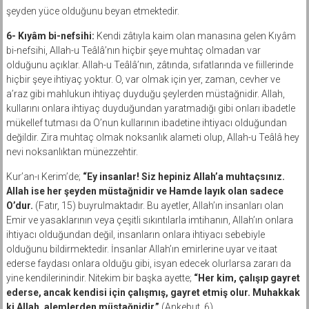
şeyden yüce olduğunu beyan etmektedir.
6- Kıyâm bi-nefsihi:
Kendi zâtıyla kaim olan manasına gelen Kıyâm
bi-nefsihi, Allah-u Teâlâ’nın hiçbir şeye muhtaç olmadan var
olduğunu açıklar. Allah-u Teâlâ’nın, zâtında, sıfatlarında ve fiillerinde
hiçbir şeye ihtiyaç yoktur. O, var olmak için yer, zaman, cevher ve
a’raz gibi mahlukun ihtiyaç duyduğu şeylerden müstağnidir. Allah,
kullarını onlara ihtiyaç duyduğundan yaratmadığı gibi onları ibadetle
mükellef tutması da O’nun kullarının ibadetine ihtiyacı olduğundan
değildir. Zira muhtaç olmak noksanlık alameti olup, Allah-u Teâlâ hey
nevi noksanlıktan münezzehtir.
Kur’an-ı Kerim’de;
“Ey insanlar! Siz hepiniz Allah’a muhtaçsınız.
Allah ise her şeyden müstağnidir ve Hamde layık olan sadece
O’dur.
(Fatır, 15) buyrulmaktadır. Bu ayetler, Allah’ın insanları olan
Emir ve yasaklarının veya çeşitli sıkıntılarla imtihanın, Allah’ın onlara
ihtiyacı olduğundan değil, insanların onlara ihtiyacı sebebiyle
olduğunu bildirmektedir. İnsanlar Allah’ın emirlerine uyar ve itaat
ederse faydası onlara olduğu gibi, isyan edecek olurlarsa zararı da
yine kendilerinindir. Nitekim bir başka ayette;
“Her kim, çalışıp gayret
ederse, ancak kendisi için çalışmış, gayret etmiş olur. Muhakkak
ki Allah, alemlerden müstağnidir.”
(Ankebut, 6)