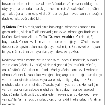
beyan etmekle birlikte, bazı alimler, Vücûdun, zâtın aynısı olduğunu
söyleyip, ayrı bir sıfat olarak görmemişlerdir. Ancak vücûdun, zâtın
aynı olduğuna hükmedip Allah, O’ndan başka mevcutların olmadığını
ifade etmek, doğru değildir.
2) Kıdem
: Ezeli olmak, varlığının başlangıcı olmamak manasına
gelen kıdem, Allah-u Teâlâ’nın varlığının evveli olmadığını ifade eder.
Kur’an-ı Kerim’de; Allah-u Teâlâ;
“O, evvel ve ahirdir.”
(Hadid, 3)
buyrularak, O’nun evvelinin ve sonunun olmadığı, yani O’ndan evvel
de sonra bir şeyin bulunmadığı beyan edilmiştir. Zira evveli olmayan
bir şeyin âhiri, âhiri olmayan bir şeyin de evveli yoktur.
Kadim ve ezeli olmanın zıttı ise hadis/muhdes; Olmaktır ki, bu varlığı
zaruri olan (vâcibü’l-vücûd) Allah’ın dışındaki (mümkünü’l-vücûd;
câizu’l-vücûd) Varlıkların sıfatıdır. Varlığı vâcib olanın ezeli ve kadim
olması zâtının iktizası olup, varlığının başlangıcı olmadığından dolayı
var olması için bir sebebe veya var ediciye ihtiyaç duymaz. Zira
muhdes olanın bir muhdise (Yaratıcıya) İhtiyacı vardır. Her varlığın
var olması için bir sebebe muhdise ihtiyaç duyması ise teselsül
olacağından batıldır. Bu itibarla kıdem, evvelinden yokluk geçmeyen
yalnız Allah’a mahsus bir sıfat olup, onun zıddı hadis sıfatını Allah’tan
nehyeder.