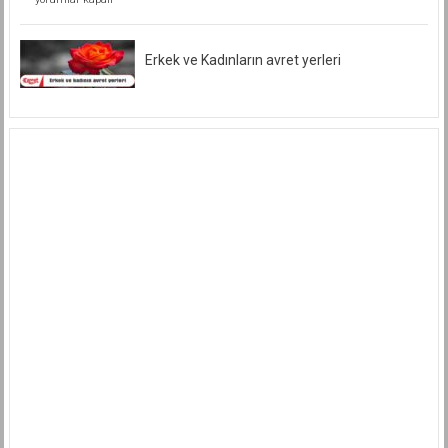
Kâfirlik,
Münafıklık
Ve
Benzeri
Erkek ve Kadınların avret yerleri
Tabirlerle
İtham
Edemeyiz.
için