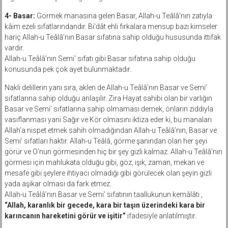
4- Basar:
Görmek manasına gelen Basar, Allah-u Teâlâ’nın zatıyla
kâim ezeli sıfatlarındandır. Bi’dât ehli fırkalara mensup bazı kimseler
hariç Allah-u Teâlâ’nın Basar sıfatına sahip olduğu hususunda ittifak
vardır.
Allah-u Teâlâ’nın Semi’ sıfatı gibi Basar sıfatına sahip olduğu
konusunda pek çok ayet bulunmaktadır.
Nakli delillerin yanı sıra, aklen de Allah-u Teâlâ’nın Basar ve Semi’
sıfatlarına sahip olduğu anlaşılır. Zira Hayat sahibi olan bir varlığın
Basar ve Semi’ sıfatlarına sahip olmaması demek, onların zıddıyla
vasıflanması yani Sağır ve Kör olmasını iktiza eder ki, bu manaları
Allah’a nispet etmek sahih olmadığından Allah-u Teâlâ’nın, Basar ve
Semi’ sıfatları haktır. Allah-u Teâlâ, görme şanından olan her şeyi
görür ve O’nun görmesinden hiç bir şey gizli kalmaz. Allah-u Teâlâ’nın
görmesi için mahlukata olduğu gibi, göz, ışık, zaman, mekan ve
mesafe gibi şeylere ihtiyacı olmadığı gibi görülecek olan şeyin gizli
yada aşikar olması da fark etmez.
Allah-u Teâlâ’nın Basar ve Semi’ sıfatının taallukunun kemâlâtı ,
“Allah, karanlık bir gecede, kara bir taşın üzerindeki kara bir
karıncanın hareketini görür ve işitir”
ifadesiyle anlatılmıştır.