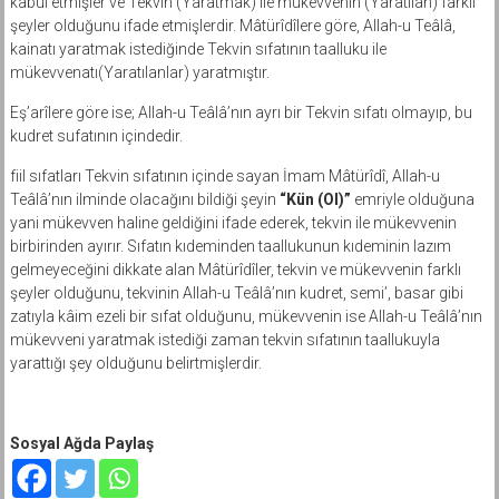
kabul etmişler ve Tekvin (Yaratmak) ile mükevvenin (Yaratılan) farklı
şeyler olduğunu ifade etmişlerdir. Mâtürîdîlere göre, Allah-u Teâlâ,
kainatı yaratmak istediğinde Tekvin sıfatının taalluku ile
mükevvenatı(Yaratılanlar) yaratmıştır.
Eş’arîlere göre ise; Allah-u Teâlâ’nın ayrı bir Tekvin sıfatı olmayıp, bu
kudret sufatının içindedir.
fiil sıfatları Tekvin sıfatının içinde sayan İmam Mâtürîdî, Allah-u
Teâlâ’nın ilminde olacağını bildiği şeyin
“Kün (Ol)”
emriyle olduğuna
yani mükevven haline geldiğini ifade ederek, tekvin ile mükevvenin
birbirinden ayırır. Sıfatın kıdeminden taallukunun kıdeminin lazım
gelmeyeceğini dikkate alan Mâtürîdîler, tekvin ve mükevvenin farklı
şeyler olduğunu, tekvinin Allah-u Teâlâ’nın kudret, semi’, basar gibi
zatıyla kâim ezeli bir sıfat olduğunu, mükevvenin ise Allah-u Teâlâ’nın
mükevveni yaratmak istediği zaman tekvin sıfatının taallukuyla
yarattığı şey olduğunu belirtmişlerdir.
Sosyal Ağda Paylaş