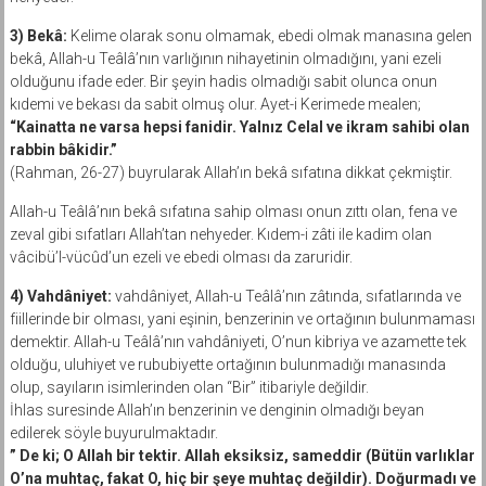
3) Bekâ:
Kelime olarak sonu olmamak, ebedi olmak manasına gelen
bekâ, Allah-u Teâlâ’nın varlığının nihayetinin olmadığını, yani ezeli
olduğunu ifade eder. Bir şeyin hadis olmadığı sabit olunca onun
kıdemi ve bekası da sabit olmuş olur. Ayet-i Kerimede mealen;
“Kainatta ne varsa hepsi fanidir. Yalnız Celal ve ikram sahibi olan
rabbin bâkidir.”
(Rahman, 26-27) buyrularak Allah’ın bekâ sıfatına dikkat çekmiştir.
Allah-u Teâlâ’nın bekâ sıfatına sahip olması onun zıttı olan, fena ve
zeval gibi sıfatları Allah’tan nehyeder. Kıdem-i zâti ile kadim olan
vâcibü’l-vücûd’un ezeli ve ebedi olması da zaruridir.
4) Vahdâniyet:
vahdâniyet, Allah-u Teâlâ’nın zâtında, sıfatlarında ve
fiillerinde bir olması, yani eşinin, benzerinin ve ortağının bulunmaması
demektir. Allah-u Teâlâ’nın vahdâniyeti, O’nun kibriya ve azamette tek
olduğu, uluhiyet ve rububiyette ortağının bulunmadığı manasında
olup, sayıların isimlerinden olan “Bir” itibariyle değildir.
İhlas suresinde Allah’ın benzerinin ve denginin olmadığı beyan
edilerek söyle buyurulmaktadır.
” De ki; O Allah bir tektir. Allah eksiksiz, sameddir (Bütün varlıklar
O’na muhtaç, fakat O, hiç bir şeye muhtaç değildir). Doğurmadı ve