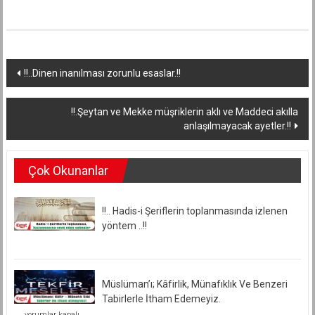
Yazı
!!..Dinen inanılması zorunlu esaslar.!!
dolaşımı
!!.Şeytan ve Mekke müşriklerin aklı ve Maddeci akılla
anlaşılmayacak ayetler.!!
Çok Okunanlar
!!.. Hadis-i Şeriflerin toplanmasında izlenen
yöntem ..!!
Müslüman’ı; Kâfirlik, Münafıklık Ve Benzeri
Tabirlerle İtham Edemeyiz.
Müslüman’ı;
yorumlar kapalı