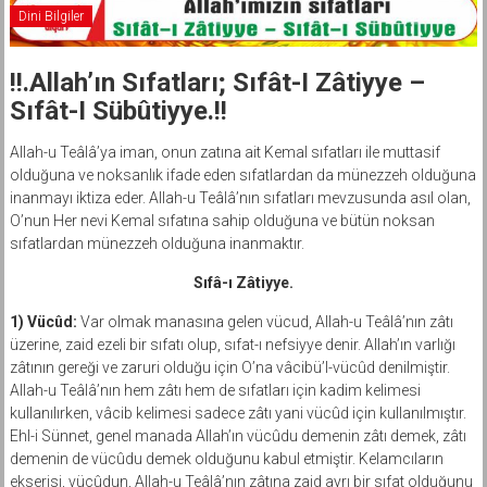
Dini Bilgiler
!!.Allah’ın Sıfatları; Sıfât-I Zâtiyye –
Sıfât-I Sübûtiyye.!!
Allah-u Teâlâ’ya iman, onun zatına ait Kemal sıfatları ile muttasif
olduğuna ve noksanlık ifade eden sıfatlardan da münezzeh olduğuna
inanmayı iktiza eder. Allah-u Teâlâ’nın sıfatları mevzusunda asıl olan,
O’nun Her nevi Kemal sıfatına sahip olduğuna ve bütün noksan
sıfatlardan münezzeh olduğuna inanmaktır.
Sıfâ-ı Zâtiyye.
1) Vücûd:
Var olmak manasına gelen vücud, Allah-u Teâlâ’nın zâtı
üzerine, zaid ezeli bir sıfatı olup, sıfat-ı nefsiyye denir. Allah’ın varlığı
zâtının gereği ve zaruri olduğu için O’na vâcibü’l-vücûd denilmiştir.
Allah-u Teâlâ’nın hem zâtı hem de sıfatları için kadim kelimesi
kullanılırken, vâcib kelimesi sadece zâtı yani vücûd için kullanılmıştır.
Ehl-i Sünnet, genel manada Allah’ın vücûdu demenin zâtı demek, zâtı
demenin de vücûdu demek olduğunu kabul etmiştir. Kelamcıların
ekserisi, vücûdun, Allah-u Teâlâ’nın zâtına zaid ayrı bir sıfat olduğunu