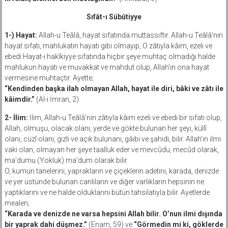
Sıfât-ı Sübûtiyye
1-) Hayat:
Allah-u Teâlâ, hayat sıfatında muttassıftır. Allah-u Teâlâ’nın
hayat sıfatı, mahlukatın hayatı gibi olmayıp, O zâtıyla kâim, ezeli ve
ebedi Hayat-ı hakîkiyye sıfatında hiçbir şeye muhtaç olmadığı halde
mahlukun hayatı ve muvakkat ve mahdut olup, Allah’ın ona hayat
vermesine muhtaçtır. Ayette;
“Kendinden başka ilah olmayan Allah, hayat ile diri, bâki ve zâtı ile
kâimdir.”
(Al-i İmran, 2)
2- İlim:
İlim, Allah-u Teâlâ’nın zâtıyla kâim ezeli ve ebedi bir sıfatı olup,
Allah, olmuşu, olacak olanı, yerde ve gökte bulunan her şeyi, küllî
olanı, cüzî olanı, gizli ve açık bulunanı, gâibi ve şahidi, bilir. Allah’ın ilmi
vaki olan, olmayan her şeye taalluk eder ve mevcûdu, mecûd olarak,
ma’dumu (Yokluk) ma’dum olarak bilir.
O, kumun tanelerini, yaprakların ve çiçeklerin adetini, karada, denizde
ve yer üstünde bulunan canlıların ve diğer varlıkların hepsinin ne
yaptıklarını ve ne halde olduklarını bütün tahsilatıyla bilir. Ayetlerde
mealen;
“Karada ve denizde ne varsa hepsini Allah bilir. O’nun ilmi dışında
bir yaprak dahi düşmez.”
(Enam, 59) ve
“Görmedin mi ki, göklerde