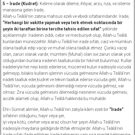
5 – İrade (Kudret):
Kelime olarak dileme, ihtiyar, arzu, rıza, ve isteme
manasına gelen İrade,
Allah-u Teâlâ’nın zatına mahsus ezeli ve ebedi sıfatlarındandır. İrade,
“Herhangi bir vakitte yapmak veya terk etmek noktasında bir
şeyin iki taraftan birine tercihe tahsis edilen sıfat”
şeklinde
açıklanmıştır. İradenin zıddı, cebir ve mecburiyet olup, Allah-u Teâlâ
bunlardan münezzehtir. Allah-u Teâlâ’nın irade sıfatı, caiz ve mümkün
olana taalluk edip vacip ve muhal olana taalluk etmez. Çünkü vacip
olan, zaruri olarak vardır, mümteni (Muhal) olan ise zaruri olarak yok
olduğundan bunlara iradenin taallukunda bir hikmet bulunmaz. Kullar
iradeleriyle her neyi kesb ederlerse, mücerred kulun iradesiyle vücuda
gelmeyip, bilakis kulların işlerinin vücuda gelmesine Allah-u Teâlâ’nın
iradeti taalluk eder,kudret ve tekvin taalluk ederse vücuda gelir, Allah-u
Teâlâ’nın, vücuda gelmesini dilemediği nesne vücuda gelmez, var
olmaz. Zira vücuda gelmesini dilemediği nesnenin vücuda gelmesi,
acizlik alameti olup, Allah-u Teâlâ hakkında bu muhaldir.
Ehl-i Sünnet alimler, Allah-u Teâlâ’nın zatıyla kâim ezeli bir
“İrade”
sıfatının olduğunu, hayır veya şer,
iyi veya kötü, cevher veya araz olsun her şeyin Allah-u Teâlâ’nın
iradesiyle meydana geldiğinde ittifak etmişlerdir. Allah-u Teâlâ’nın
İrade sıfatı ifade edilirken İrade kelimesini yanı sıra meşîet kelimesine