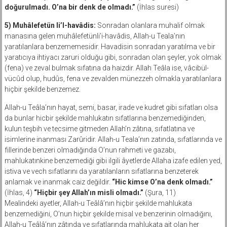
doğurulmadı. O’na bir denk de olmadı.”
(İhlas suresi)
5) Muhâlefetün li’l-havâdis:
Sonradan olanlara muhalif olmak
manasına gelen muhâlefetünli’i-havâdis, Allah-u Teala’nın
yaratılanlara benzememesidir. Havadisin sonradan yaratılma ve bir
yaratıcıya ihtiyacı zaruri olduğu gibi, sonradan olan şeyler, yok olmak
(fena) ve zeval bulmak sıfatına da haizdir. Allah Teâla ise, vâcibül-
vücûd olup, hudûs, fena ve zevalden münezzeh olmakla yaratılanlara
hiçbir şekilde benzemez.
Allah-u Teâla’nın hayat, semi, basar, irade ve kudret gibi sıfatları olsa
da bunlar hicbir şekilde mahlukatın sıfatlarına benzemediğinden,
kulun teşbih ve tecsime gitmeden Allah’n zâtına, sıfatlatına ve
isimlerine inanması Zarûridir. Allah-u Teala’nın zatında, sıfatlarında ve
fillerinde benzeri olmadığında O’nun rahmeti ve gazabı,
mahlukatınkine benzemediği gibi ilgili âyetlerde Allaha izafe edilen yed,
istiva ve vech sıfatlarını da yaratılanların sıfatlarına benzeterek
anlamak ve inanmak caiz değildir.
“Hic kimse O’na denk olmadı.”
(İhlas, 4)
“Hiçbir şey Allah’ın misli olmadı.”
(Şura, 11)
Mealindeki ayetler, Allah-u Teâlâ’nın hiçbir şekilde mahlukata
benzemediğini, O’nun hiçbir şekilde misal ve benzerinin olmadığını,
Allah-u Teâlâ’nın zâtında ve sıfatlarında mahlukata ait olan her