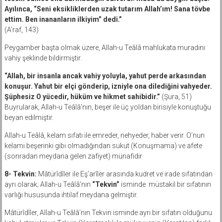
Ayılınca, “Seni eksikliklerden uzak tutarım Allah’ım! Sana tövbe
ettim. Ben inananların ilkiyim” dedi.”
(A’raf, 143)
Peygamber başta olmak üzere, Allah-u Teâlâ mahlukata muradını
vahiy şeklinde bildirmiştir.
“Allah, bir insanla ancak vahiy yoluyla, yahut perde arkasından
konuşur. Yahut bir elçi gönderip, izniyle ona dilediğini vahyeder.
Şüphesiz O yücedir, hüküm ve hikmet sahibidir.”
(Şura, 51)
Buyrularak, Allah-u Teâlâ’nın, beşer ile üç yoldan birisiyle konuştuğu
beyan edilmiştir.
Allah-u Teâlâ, kelam sıfatı ile emreder, nehyeder, haber verir. O’nun
kelamı beşerinki gibi olmadığından sukut (Konuşmama) ve afete
(sonradan meydana gelen zafiyet) münafidir
8- Tekvin:
Mâtürîdîler ile Eş’arîler arasında kudret ve irade sıfatından
ayrı olarak; Allah-u Teâlâ’nın
“Tekvin”
isminde müstakil bir sıfatının
varlığı hususunda ihtilaf meydana gelmiştir.
Mâtürîdîler, Allah-u Teâlâ’nın Tekvin isminde ayrı bir sıfatın olduğunu