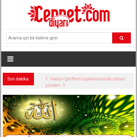
İçeriğe
geç
Son dakika:
!!.. Hadis-i Şeriflerin toplanmasında izlenen
yöntem ..!!