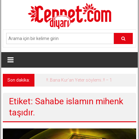
İçeriğe
geç
Son dakika:
!!..Bana Kur’an Yeter söylemi..!! – 1
Etiket: Sahabe islamın mihenk
taşıdır.