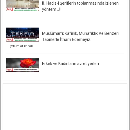
!!.. Hadis-i Şeriflerin toplanmasında izlenen
yöntem ..!!
Müslüman’ı; Kâfirlik, Münafıklık Ve Benzeri
Tabirlerle İtham Edemeyiz.
Müslüman’ı;
yorumlar kapalı
Kâfirlik,
Münafıklık
Ve
Benzeri
Erkek ve Kadınların avret yerleri
Tabirlerle
İtham
Edemeyiz.
için