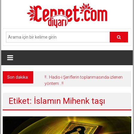
İçeriğe
geç
Son dakika:
!!.. Hadis-i Şeriflerin toplanmasında izlenen
yöntem ..!!
Etiket: İslamın Mihenk taşı