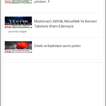
yöntem ..!!
Müslüman’ı; Kâfirlik, Münafıklık Ve Benzeri
Tabirlerle İtham Edemeyiz.
Müslüman’ı;
yorumlar kapalı
Kâfirlik,
Münafıklık
Ve
Benzeri
Erkek ve Kadınların avret yerleri
Tabirlerle
İtham
Edemeyiz.
için