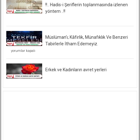
!!.. Hadis-i Şeriflerin toplanmasında izlenen
yöntem ..!!
Müslüman’ı; Kâfirlik, Münafıklık Ve Benzeri
Tabirlerle İtham Edemeyiz.
Müslüman’ı;
yorumlar kapalı
Kâfirlik,
Münafıklık
Ve
Benzeri
Erkek ve Kadınların avret yerleri
Tabirlerle
İtham
Edemeyiz.
için