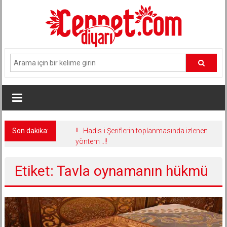
İçeriğe
geç
Son dakika:
!!.. Hadis-i Şeriflerin toplanmasında izlenen
yöntem ..!!
Etiket: Tavla oynamanın hükmü