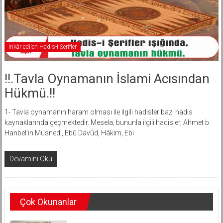
İnkâr edilen Hadis-i Şerifler
!!.Tavla Oynamanın İslami Acısından
Hükmü.!!
1- Tavla oynamanın haram olması ile ilgili hadisler bazı hadis
kaynaklarında geçmektedir. Mesela; bununla ilgili hadisler, Ahmet b.
Hanbel’in Müsnedi, Ebû Davûd, Hâkim, Ebi
Devamını Oku
Çok Okunanlar