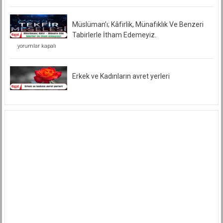
Müslüman’ı; Kâfirlik, Münafıklık Ve Benzeri
Tabirlerle İtham Edemeyiz.
Müslüman’ı;
yorumlar kapalı
Kâfirlik,
Münafıklık
Ve
Benzeri
Erkek ve Kadınların avret yerleri
Tabirlerle
İtham
Edemeyiz.
için