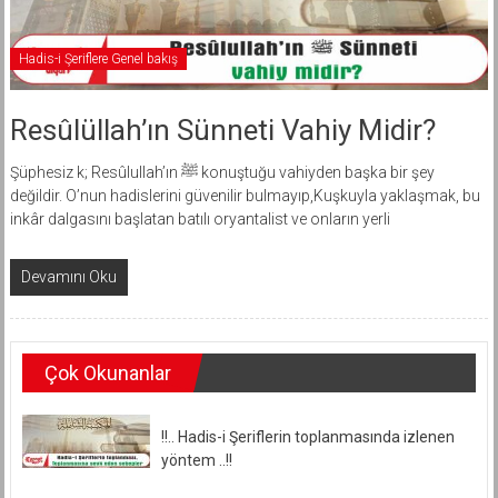
Hadis-i Şeriflere Genel bakış
Resûlüllah’ın Sünneti Vahiy Midir?
Şüphesiz k; Resûlullah’ın ﷺ konuştuğu vahiyden başka bir şey
değildir. O’nun hadislerini güvenilir bulmayıp,Kuşkuyla yaklaşmak, bu
inkâr dalgasını başlatan batılı oryantalist ve onların yerli
Devamını Oku
Çok Okunanlar
!!.. Hadis-i Şeriflerin toplanmasında izlenen
yöntem ..!!