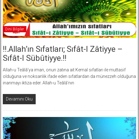
Dini Bilgiler
!!.Allah’ın Sıfatları; Sıfât-I Zâtiyye –
Sıfât-I Sübûtiyye.!!
Allah-u Teâlâ’ya iman, onun zatına ait Kemal sıfatları ile muttasif
olduğuna ve noksanlık ifade eden sıfatlardan da münezzeh olduğuna
inanmayı iktiza eder. Allah-u Teâlâ’nın
Devamını Oku