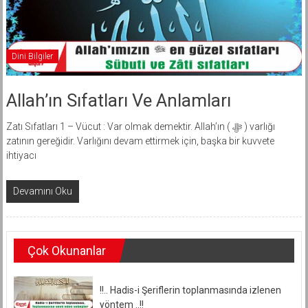
Dini Bilgiler
Allah’ın Sıfatları Ve Anlamları
Zatı Sıfatları 1 – Vücut : Var olmak demektir. Allah’ın ( ﷻ ) varlığı
zatının gereğidir. Varlığını devam ettirmek için, başka bir kuvvete
ihtiyacı
Devamını Oku
Çok Okunanlar
!!.. Hadis-i Şeriflerin toplanmasında izlenen
yöntem ..!!