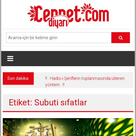
İçeriğe
geç
Son dakika:
!!.. Hadis-i Şeriflerin toplanmasında izlenen
yöntem ..!!
Etiket: Subuti sıfatlar