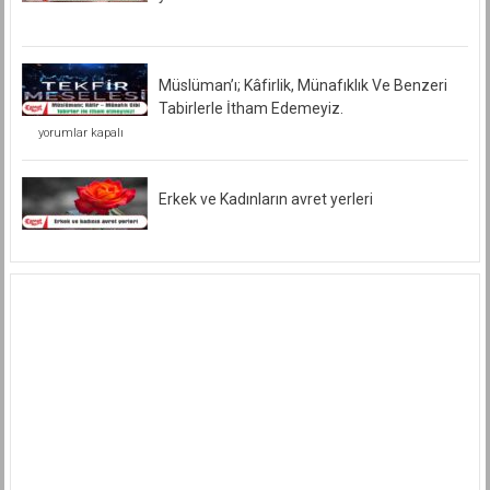
Müslüman’ı; Kâfirlik, Münafıklık Ve Benzeri
Tabirlerle İtham Edemeyiz.
Müslüman’ı;
yorumlar kapalı
Kâfirlik,
Münafıklık
Ve
Benzeri
Erkek ve Kadınların avret yerleri
Tabirlerle
İtham
Edemeyiz.
için