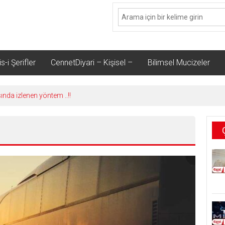
s-i Şerifler
CennetDiyari – Kişisel –
Bilimsel Mucizeler
sında izlenen yöntem ..!!