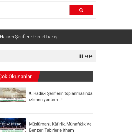
Hadis-i Şeriflere Genel bakış
Çok Okunanlar
!!.. Hadis-i Şeriflerin toplanmasında
izlenen yöntem ..!!
Müslüman’ı; Kâfirlik, Münafıklık Ve
Benzeri Tabirlerle İtham