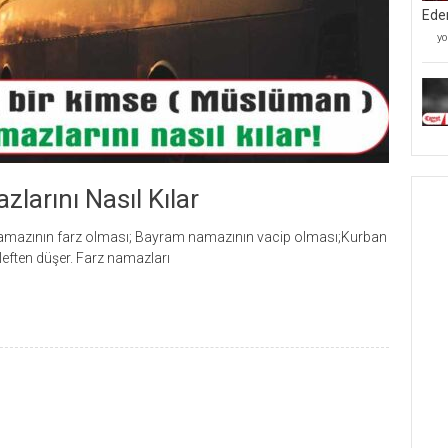
Ede
Mü
yo
Kâ
Mü
Ve
Be
Ta
İ
Ed
iç
larını Nasıl Kılar
 namazının farz olması; Bayram namazının vacip olması;Kurban
eften düşer. Farz namazları