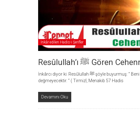
İnkâr edilen Hadis-i Şerifler
Resûlullah’ı ﷺ Gör
İnkârcı diyor ki: Resûlullah ﷺ şöyle buyurmuş: ” Beni gören veya beni göreni gören bir Müslümana ateş
değmeyecektir. ” ( Tirmizî, Menakıb 57 Hadis
Devamını Oku