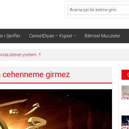
s-i Şerifler
CennetDiyari – Kişisel –
Bilimsel Mucizeler
sında izlenen yöntem ..!!
en cehenneme girmez