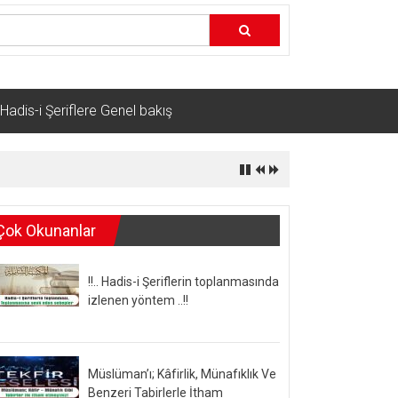
Hadis-i Şeriflere Genel bakış
Çok Okunanlar
!!.. Hadis-i Şeriflerin toplanmasında
izlenen yöntem ..!!
Müslüman’ı; Kâfirlik, Münafıklık Ve
Benzeri Tabirlerle İtham