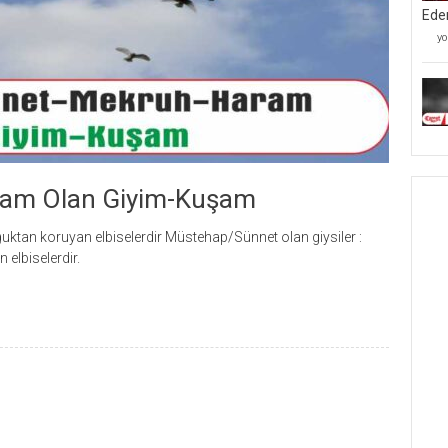
Ede
Mü
yo
Kâ
Mü
Ve
Be
Ta
İ
Ed
iç
aram Olan Giyim-Kuşam
oğuktan koruyan elbiselerdir Müstehap/Sünnet olan giysiler :
n elbiselerdir.