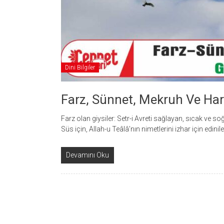
Dini Bilgiler
Farz, Sünnet, Mekruh Ve H
Farz olan giysiler: Setr-i Avreti sağlayan, sıcak ve s
Süs için, Allah-u Teâlâ’nın nimetlerini izhar için edinile
Devamını Oku