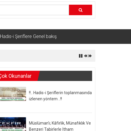
Hadis-i Şeriflere Genel bakış
Çok Okunanlar
!!.. Hadis-i Şeriflerin toplanmasında
izlenen yöntem ..!!
Müslüman’ı; Kâfirlik, Münafıklık Ve
Benzeri Tabirlerle İtham