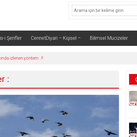
s-i Şerifler
CennetDiyari – Kişisel –
Bilimsel Mucizeler
sında izlenen yöntem ..!!
r :