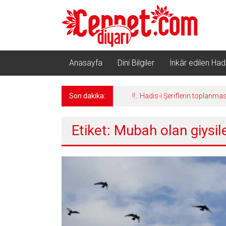
İçeriğe
geç
Anasayfa
Dini Bilgiler
İnkâr edilen Hadi
Son dakika:
!!.. Hadis-i Şeriflerin toplanma
Etiket: Mubah olan giysile