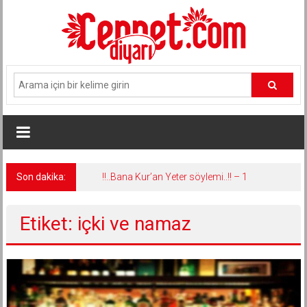
İçeriğe
geç
Son dakika:
!!..Bana Kur’an Yeter söylemi..!! – 1
Etiket: içki ve namaz