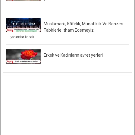
Müslüman’ı; Kâfirlik, Münafıklık Ve Benzeri
Tabirlerle İtham Edemeyiz.
Müslüman’ı;
yorumlar kapalı
Kâfirlik,
Münafıklık
Ve
Benzeri
Erkek ve Kadınların avret yerleri
Tabirlerle
İtham
Edemeyiz.
için