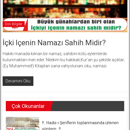
Dini Bilgiler
İçki Içenin Namazı Sahih Midir?
Hakiki manada kılınan bir namaz, sahibini kötü eylemlerde
bulunmaktan men eder. Nitekim bu hakikati,Kur’an şu şekilde açıklar;
(Ey Muhammed!) Kitaptan sana vahyolunanı oku, namazı
Devamını Oku
Çok Okunanlar
!!.. Hadis-i Şeriflerin toplanmasında izlenen
yöntem ..!!