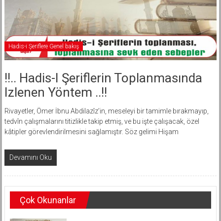
Hadis-i Şeriflere Genel bakış
!!.. Hadis-I Şeriflerin Toplanmasında
Izlenen Yöntem ..!!
Rivayetler, Ömer İbnu Abdilazîz’in, meseleyi bir tamimle bırakmayıp,
tedvîn çalışmalarını titizlikle takip etmiş, ve bu işte çalışacak, özel
kâtipler görevlendirilmesini sağlamıştır. Söz gelimi Hişam
Devamını Oku
Çok Okunanlar