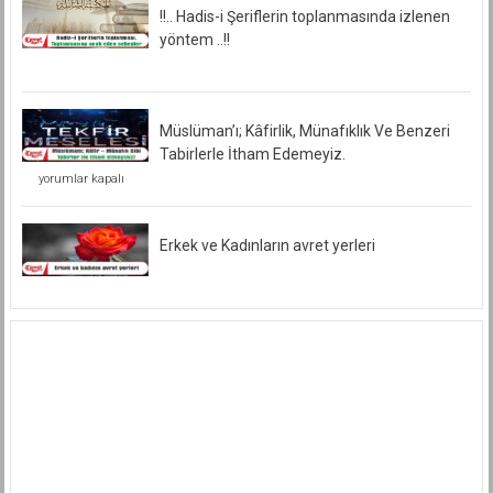
!!.. Hadis-i Şeriflerin toplanmasında izlenen
yöntem ..!!
Müslüman’ı; Kâfirlik, Münafıklık Ve Benzeri
Tabirlerle İtham Edemeyiz.
Müslüman’ı;
yorumlar kapalı
Kâfirlik,
Münafıklık
Ve
Benzeri
Erkek ve Kadınların avret yerleri
Tabirlerle
İtham
Edemeyiz.
için