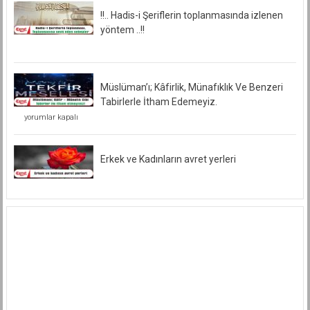
!!.. Hadis-i Şeriflerin toplanmasında izlenen
yöntem ..!!
Müslüman’ı; Kâfirlik, Münafıklık Ve Benzeri
Tabirlerle İtham Edemeyiz.
Müslüman’ı;
yorumlar kapalı
Kâfirlik,
Münafıklık
Ve
Benzeri
Erkek ve Kadınların avret yerleri
Tabirlerle
İtham
Edemeyiz.
için