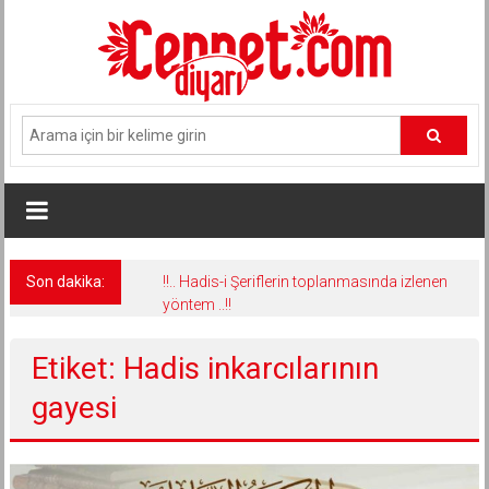
İçeriğe
geç
Son dakika:
!!.. Hadis-i Şeriflerin toplanmasında izlenen
yöntem ..!!
Etiket: Hadis inkarcılarının
gayesi