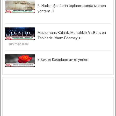
!!.. Hadis-i Şeriflerin toplanmasında izlenen
yöntem ..!!
Müslüman’ı; Kâfirlik, Münafıklık Ve Benzeri
Tabirlerle İtham Edemeyiz.
Müslüman’ı;
yorumlar kapalı
Kâfirlik,
Münafıklık
Ve
Benzeri
Erkek ve Kadınların avret yerleri
Tabirlerle
İtham
Edemeyiz.
için