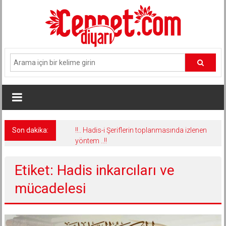
İçeriğe
geç
Son dakika:
!!.. Hadis-i Şeriflerin toplanmasında izlenen
yöntem ..!!
Etiket: Hadis inkarcıları ve
mücadelesi