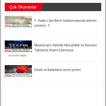
Çok Okunanlar
!!.. Hadis-i Şeriflerin toplanmasında izlenen
yöntem ..!!
Müslüman’ı; Kâfirlik, Münafıklık Ve Benzeri
Tabirlerle İtham Edemeyiz.
Müslüman’ı;
yorumlar kapalı
Kâfirlik,
Münafıklık
Ve
Benzeri
Erkek ve Kadınların avret yerleri
Tabirlerle
İtham
Edemeyiz.
için