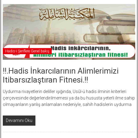
Hadis-i Şeriflere Genel bakış
!!.Hadis İnkarcılarının Alimlerimizi
Itibarsızlaştıran Fitnesi.!!
Uydurma rivayetlerin deliller ışığında, Usûl-ü hadis ilminin kriterleri
çerçevesinde değerlendirilmemesi ya da bu hususta yeterli ilme sahip
olmayanların yanlış anlamaları nedeniyle, sahih hadislerin uydurma
Devamını Oku