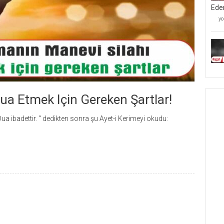
Ede
Mü
yo
Kâ
Mü
Ve
Be
Ta
İ
Ed
iç
a Etmek Için Gereken Şartlar!