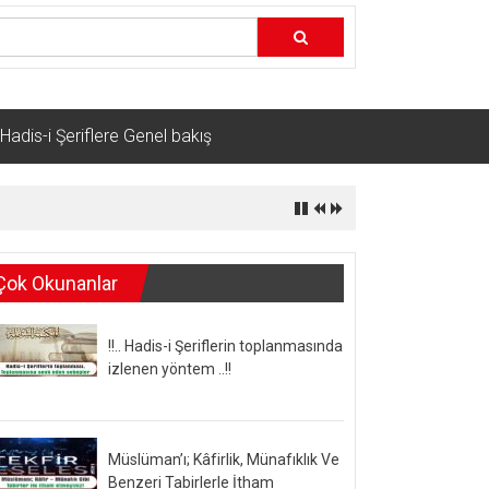
Hadis-i Şeriflere Genel bakış
Çok Okunanlar
!!.. Hadis-i Şeriflerin toplanmasında
izlenen yöntem ..!!
Müslüman’ı; Kâfirlik, Münafıklık Ve
Benzeri Tabirlerle İtham