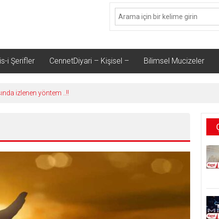
s-i Şerifler
CennetDiyari – Kişisel –
Bilimsel Mucizeler
sında izlenen yöntem ..!!