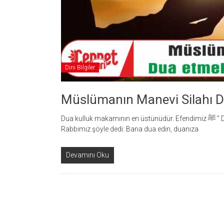
Dini Bilgiler
Müslümanın Manevi Silahı Du
Dua kulluk makamının en üstünüdür. Efendimiz ﷺ ” Dua ibadettir. “ dedikten sonra şu Ayet-i Kerimeyi okudu:
Rabbimiz şöyle dedi: Bana dua edin, duanıza
Devamını Oku