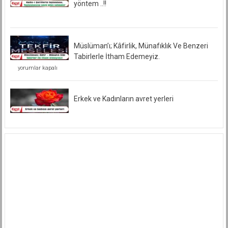
yöntem ..!!
Müslüman’ı; Kâfirlik, Münafıklık Ve Benzeri
Tabirlerle İtham Edemeyiz.
Müslüman’ı;
yorumlar kapalı
Kâfirlik,
Münafıklık
Ve
Benzeri
Erkek ve Kadınların avret yerleri
Tabirlerle
İtham
Edemeyiz.
için