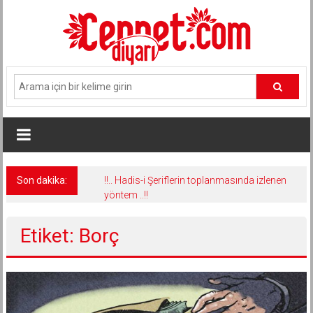
İçeriğe
geç
Son dakika:
!!.. Hadis-i Şeriflerin toplanmasında izlenen
yöntem ..!!
Etiket: Borç