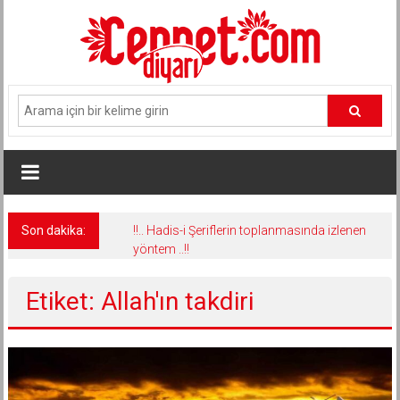
İçeriğe
geç
Son dakika:
!!.. Hadis-i Şeriflerin toplanmasında izlenen
yöntem ..!!
Etiket: Allah'ın takdiri