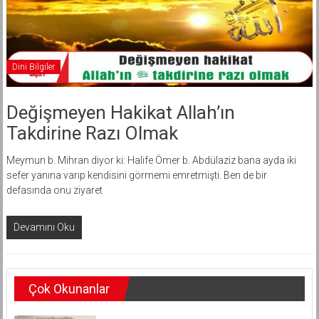
Dini Bilgiler
Değişmeyen Hakikat Allah’ın
Takdirine Razı Olmak
Meymun b. Mihran diyor ki: Halife Ömer b. Abdülaziz bana ayda iki
sefer yanına varıp kendisini görmemi emretmişti. Ben de bir
defasında onu ziyaret
Devamını Oku
Çok Okunanlar