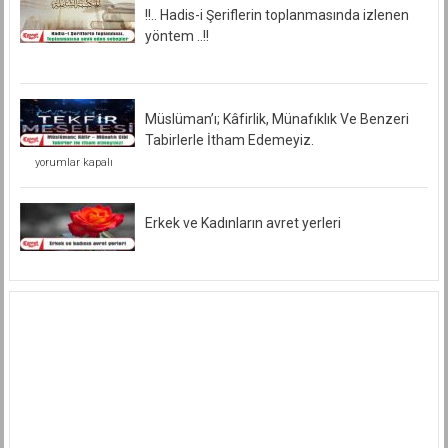
!!.. Hadis-i Şeriflerin toplanmasında izlenen
yöntem ..!!
Müslüman’ı; Kâfirlik, Münafıklık Ve Benzeri
Tabirlerle İtham Edemeyiz.
Müslüman’ı;
yorumlar kapalı
Kâfirlik,
Münafıklık
Ve
Benzeri
Erkek ve Kadınların avret yerleri
Tabirlerle
İtham
Edemeyiz.
için