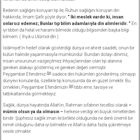
Bedenin sağlığını koruyan tıp ile, Ruhun sağlığını koruyan din
hakkında, İmam Şafii şöyle diyor;
” İki meslek vardır ki, insan
onlarsız edemez; Bunlar tıp bilim adamlarıyla din alimleridir. ”
En
iyi tıbbın da helal ve haramı bilmede olduğu bilgisinden başka bilgi
bilmem. ( İhyâ-u Ulûmid-dîn )
İslâmiyet’in hedef olarak gösterdiği dünya ve ahiret saadeti, onun bir
bütün halinde yaşanmasıyla mümkündür. Bundan dolayı dinimiz,
insan unsurunun vazgeçilmez ihtiyaçlarından olan tıp alanına
gereken alakayı göstermiş ve gereken değeri vermiştir.
Peygamber Efendimiz ﷺ sadece dini hükümleri gönderilmiş olmayıp
dünyevi konularda, özellikle tıp konusunda da en güzel örnektir. Bu
örnekleri, Peygamber Efendimizin ﷺ tıbbı emir, tavsiye ve
tatbikatlarında görmekteyiz.
Sağlık, dünya hayatında Allah’ın, Rahman sıfatının tecellisi olarak
–
mümin olsun ya da olmasın –
herkese verdiği en büyük nimetlerden
biridir. Şüphesiz sağlık iman ile birlikte olduğunda ne denli önemli bir
nimet olduğunu daha iyi bilmekte ve Allah’a daha fazla şükretmeye
vesile olmaktır.