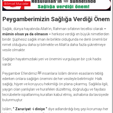
Bilimsel Mucizeler
Peygamberimizin Sağlığa Verdiği Önem
Sağlık, dünya hayatında Allah’ın, Rahman sıfatının tecellisi olarak
–
mümin olsun ya da olmasın –
herkese verdiği en büyük nimetlerden
biridir. Şüphesiz sağlık iman ile birlikte olduğunda ne denli önemli bir
nimet olduğunu daha iyi bilmekte ve Allah’a daha fazla şükretmeye
vesile olmaktır.
Sağlığın hayatımızdaki yeri ve önemini vurgulayan bir çok hadis
vardır.
Peygamber Efendimiz ﷺ insanlara İslâm dininin esaslarını tebliğ
ederken onlara sağlığın önemini de her vesileyle belirtmiştir. Halk
sağlığı, hijyen ve koruyucu hekimliği ön plana çıkarmış. Sağlıkla ilgili,
yaygın olan yanlışları ve hurafeleri düzeltmiş, doğruluğu ve faydası
tecrübelerle ispatlanmış kuralları kabul etmiş, ashabına da tavsiyede
bulunmuştur.
İslâm,
” Zaruriyat -i diniye “
diye adlandırdığı beş şeyi korumayı her