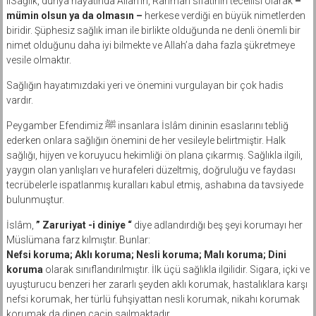
lıSağlık, dünya hayatında Allah’ın, Rahman sıfatının tecellisi olarak
–
mümin olsun ya da olmasın –
herkese verdiği en büyük nimetlerden
biridir. Şüphesiz sağlık iman ile birlikte olduğunda ne denli önemli bir
nimet olduğunu daha iyi bilmekte ve Allah’a daha fazla şükretmeye
vesile olmaktır.
Sağlığın hayatımızdaki yeri ve önemini vurgulayan bir çok hadis
vardır.
Peygamber Efendimiz ﷺ insanlara İslâm dininin esaslarını tebliğ
ederken onlara sağlığın önemini de her vesileyle belirtmiştir. Halk
sağlığı, hijyen ve koruyucu hekimliği ön plana çıkarmış. Sağlıkla ilgili,
yaygın olan yanlışları ve hurafeleri düzeltmiş, doğruluğu ve faydası
tecrübelerle ispatlanmış kuralları kabul etmiş, ashabına da tavsiyede
bulunmuştur.
İslâm,
” Zaruriyat -i diniye “
diye adlandırdığı beş şeyi korumayı her
Müslümana farz kılmıştır. Bunlar:
Nefsi koruma; Aklı koruma; Nesli koruma; Malı koruma; Dini
koruma
olarak sınıflandırılmıştır. İlk üçü sağlıkla ilgilidir. Sigara, içki ve
uyuşturucu benzeri her zararlı şeyden aklı korumak, hastalıklara karşı
nefsi korumak, her türlü fuhşiyattan nesli korumak, nikahı korumak
korumak da dinen cacip saılmaktadır.