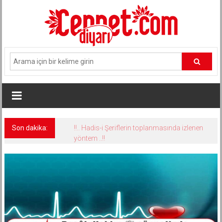
İçeriğe
geç
Son dakika:
!!.. Hadis-i Şeriflerin toplanmasında izlenen
yöntem ..!!