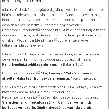
bilmem. ( İhyâ-u Ulûmid-dîn )
İslâmiyet’in hedef olarak gösterdiği dünya ve ahiret saadeti, onun bir
bütün halinde yaşanmasıyla mümkündür. Bundan dolayı dinimiz,
insan unsurunun vazgeçilmez ihtiyaçlarından olan tıp alanına
gereken alakayı göstermiş ve gereken değeri vermiştir.
Peygamber Efendimiz ﷺ sadece dini hükümleri gönderilmiş olmayıp
dünyevi konularda, özellikle tıp konusunda da en güzel örnektir. Bu
örnekleri, Peygamber Efendimizin ﷺ tıbbı emir, tavsiye ve
tatbikatlarında görmekteyiz.
İslâm dini sağlıklı hayat üzerinde önemle durur, insanın en kıymetli
servetlerinden birinin sıhhat olduğunu vurgular. Allah Teâlâ;
Kendi kendinizi tehlikeye atmayın…..
( Bakara, 195 )
Peygamber Efendimiz ﷺ
” Hiç kimseye, ‘ Yakîn’den sonra,
afiyetten daha hayırlı bir şey verilmemiştir. “
buyurmaktadır.
Sağlıklı olmak en büyük nimetlerden biridir. Çünkü dünyayı ve ahireti
kazanmak ancak sağlıklı olmak ile mümkündür.
Peygamber Efendimiz ﷺ sağlık hakkında şöyle buyurmuşlardır;
Sizlerden her kim vücutça sağlıklı; Canından ve malından
korkusuz ve huzurlu; Günlük yiyeceği de yanında olarak