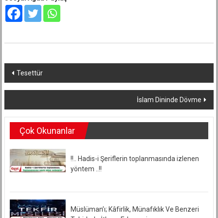
Yazı
Tesettür
dolaşımı
İslam Dininde Dövme
Çok Okunanlar
!!.. Hadis-i Şeriflerin toplanmasında izlenen
yöntem ..!!
Müslüman’ı; Kâfirlik, Münafıklık Ve Benzeri