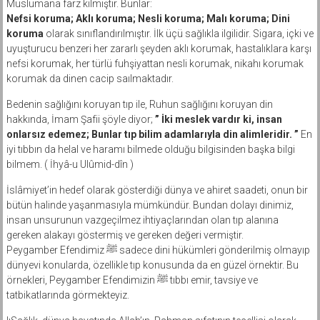
Müslümana farz kılmıştır. Bunlar:
Nefsi koruma; Aklı koruma; Nesli koruma; Malı koruma; Dini
koruma
olarak sınıflandırılmıştır. İlk üçü sağlıkla ilgilidir. Sigara, içki ve
uyuşturucu benzeri her zararlı şeyden aklı korumak, hastalıklara karşı
nefsi korumak, her türlü fuhşiyattan nesli korumak, nikahı korumak
korumak da dinen cacip saılmaktadır.
Bedenin sağlığını koruyan tıp ile, Ruhun sağlığını koruyan din
hakkında, İmam Şafii şöyle diyor;
” İki meslek vardır ki, insan
onlarsız edemez; Bunlar tıp bilim adamlarıyla din alimleridir. ”
En
iyi tıbbın da helal ve haramı bilmede olduğu bilgisinden başka bilgi
bilmem. ( İhyâ-u Ulûmid-dîn )
İslâmiyet’in hedef olarak gösterdiği dünya ve ahiret saadeti, onun bir
bütün halinde yaşanmasıyla mümkündür. Bundan dolayı dinimiz,
insan unsurunun vazgeçilmez ihtiyaçlarından olan tıp alanına
gereken alakayı göstermiş ve gereken değeri vermiştir.
Peygamber Efendimiz ﷺ sadece dini hükümleri gönderilmiş olmayıp
dünyevi konularda, özellikle tıp konusunda da en güzel örnektir. Bu
örnekleri, Peygamber Efendimizin ﷺ tıbbı emir, tavsiye ve
tatbikatlarında görmekteyiz.