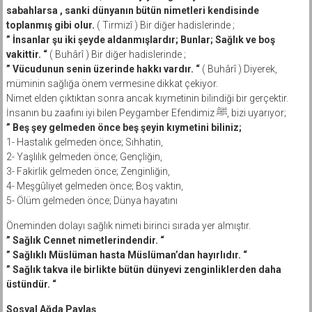
sabahlarsa , sanki dünyanın bütün nimetleri kendisinde
toplanmış gibi olur.
( Tirmizî ) Bir diğer hadislerinde ;
” İnsanlar şu iki şeyde aldanmışlardır; Bunlar; Sağlık ve boş
vakittir. “
( Buhârî ) Bir diğer hadislerinde ;
” Vücudunun senin üzerinde hakkı vardır. “
( Buhârî ) Diyerek,
müminin sağlığa önem vermesine dikkat çekiyor.
Nimet elden çıktıktan sonra ancak kıymetinin bilindiği bir gerçektir.
İnsanın bu zaafını iyi bilen Peygamber Efendimiz ﷺ, bizi uyarıyor;
” Beş şey gelmeden önce beş şeyin kıymetini biliniz;
1- Hastalık gelmeden önce; Sıhhatin,
2- Yaşlılık gelmeden önce; Gençliğin,
3- Fakirlik gelmeden önce; Zenginliğin,
4- Meşgûliyet gelmeden önce; Boş vaktin,
5- Ölüm gelmeden önce; Dünya hayatını
Öneminden dolayı sağlık nimeti birinci sırada yer almıştır.
” Sağlık Cennet nimetlerindendir. “
” Sağlıklı Müslüman hasta Müslüman’dan hayırlıdır. “
” Sağlık takva ile birlikte bütün dünyevi zenginliklerden daha
üstündür. “
Sosyal Ağda Paylaş