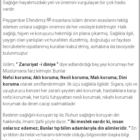
Sağlığın hayatımızdaki yeri ve önemini vurgulayan bir çok hadis
vardır.
Peygamber Efendimiz ﷺ insanlara İslâm dininin esaslarını tebliğ
ederken onlara sağlığın önemini de her vesileyle belirtmiştir. Halk
sağlığı, hijyen ve koruyucu hekimliği ön plana çıkarmış. Sağlıkla ilgili,
yaygın olan yanlışları ve hurafeleri düzeltmiş, doğruluğu ve faydası
tecrübelerle ispatlanmış kuralları kabul etmiş, ashabına da tavsiyede
bulunmuştur.
İslâm,
” Zaruriyat -i diniye “
diye adlandırdığı beş şeyi korumayı her
Müslümana farz kılmıştır. Bunlar:
Nefsi koruma; Aklı koruma; Nesli koruma; Malı koruma; Dini
koruma
olarak sınıflandırılmıştır. İlk üçü sağlıkla ilgilidir. Sigara, içki ve
uyuşturucu benzeri her zararlı şeyden aklı korumak, hastalıklara karşı
nefsi korumak, her türlü fuhşiyattan nesli korumak, nikahı korumak
korumak da dinen cacip saılmaktadır.
Bedenin sağlığını koruyan tıp ile, Ruhun sağlığını koruyan din
hakkında, İmam Şafii şöyle diyor;
” İki meslek vardır ki, insan
onlarsız edemez; Bunlar tıp bilim adamlarıyla din alimleridir. ”
En
iyi tıbbın da helal ve haramı bilmede olduğu bilgisinden başka bilgi