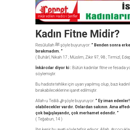
İnkâr edilen Hadis-i Şerifler
Kadın Fitne Midir?
Resûlullah ﷺ şöyle buyuruyor:
” Benden sonra erkek
bırakmadım. ”
( Buhârî, Nikah 17 ; Müslim, Zikir 97, 98 ; Tirmizî, Ed
İnkârcılar diyor ki :
Bütün kadınlar fitne ve fesada yol açan
söylemiştir.
Bu hadiste tehlike için uyarı yapılmış olup, bazı kadı
bırakabileceklerine işaret edilmiştir.
Allah-u Teâlâ
ﷻ
şöyle buyuruyor:
” Ey iman edenler
olabilecekler vardır. Onlardan sakının. Ama affed
çok bağışlayandır, çok merhamet edendir. ”
( Teğabun, 14 )
İbn kesir bu ayeti şöyle tefsir ediyor: Allah
ﷻ
çocuklard