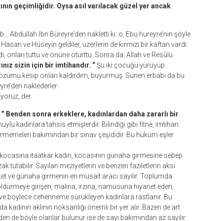
ının geçimliğidir. Oysa asıl varılacak güzel yer ancak
Abdullah İbn Büreyre’den nakletti ki: o, Ebu hureyre’nin şöyle
ız sizin için bir imtihandır. “
Şu iki çocuğu yürüyüp
ümü kesip onları kaldırdım, buyurmuş. Sünen erbabı da bu
yre’den naklederler.
iyoruz, der.
:
” Benden sonra erkeklere, kadınlardan daha zararlı bir
ylu kadınlara tahsis etmişlerdir. Bilindiği gibi fitne, imtihan
girmemeleri bakımından bir sınav çeşididir. Bu hüküm eşler
n, kocasına itaatkar kadın, kocasının günaha girmesine sebep
tutabilir. Sayılan meziyetlerin ve benzeri faziletlerin aksi
aket ve günaha girmenin en müsait aracı sayılır. Toplumda
ldürmeye girişen, malına, ırzına, namusuna hıyanet eden,
 ve böylece cehenneme sürükleyen kadınlara rastlanır. Bu
a kadının aklının noksanlığı önemli bir yer alır. Bazen de art
en de böyle olanlar bulunur ise de sayı bakımından az sayılır.