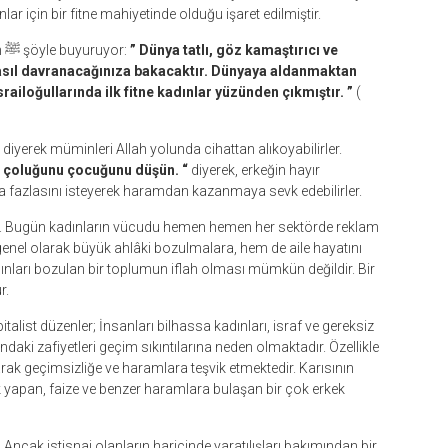
lar için bir fitne mahiyetinde olduğu işaret edilmiştir.
Yukarıdaki hadisi destekleyen bir rivayette: Resûlullah ﷺ şöyle buyuruyor:
” Dünya tatlı, göz kamaştırıcı ve
nasıl davranacağınıza bakacaktır. Dünyaya aldanmaktan
ailoğullarında ilk fitne kadınlar yüzünden çıkmıştır. ”
(
”
diyerek müminleri Allah yolunda cihattan alıkoyabilirler.
n, çoluğunu çocuğunu düşün. “
diyerek, erkeğin hayır
a fazlasını isteyerek haramdan kazanmaya sevk edebilirler.
ır. Bugün kadınların vücudu hemen hemen her sektörde reklam
 genel olarak büyük ahlâki bozulmalara, hem de aile hayatını
dınları bozulan bir toplumun iflah olması mümkün değildir. Bir
r.
talist düzenler; İnsanları bilhassa kadınları, israf ve gereksiz
daki zafiyetleri geçim sıkıntılarına neden olmaktadır. Özellikle
rarak geçimsizliğe ve haramlara teşvik etmektedir. Karısının
k yapan, faize ve benzer haramlara bulaşan bir çok erkek
. Ancak istisnai olanların haricinde yaratılışları bakımından bir