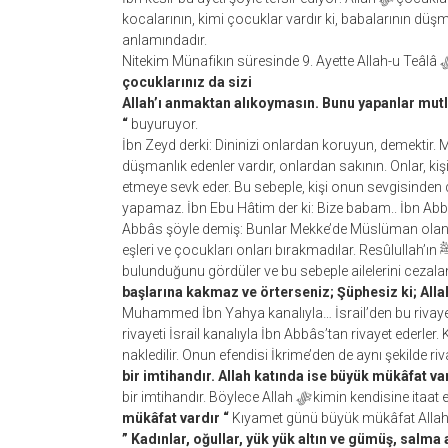
kocalarının, kimi çocuklar vardır ki, babalarının düş
anlamındadır.
Nitekim Münafikın süresinde 9. Ayette Allah-u Teâlâ
çocuklarınız da sizi
Allah’ı anmaktan alıkoymasın. Bunu yapanlar mutl
“
buyuruyor.
İbn Zeyd derki: Dininizi onlardan koruyun, demektir. Mü
düşmanlık edenler vardır, onlardan sakının. Onlar, k
etmeye sevk eder. Bu sebeple, kişi onun sevgisinden 
yapamaz. İbn Ebu Hâtim der ki: Bize babam.. İbn Abb
Abbâs şöyle demiş: Bunlar Mekke’de Müslüman olan bazı kimselerdir k
eşleri ve çocukları onları bırakmadılar. Resûlullah’ın ﷺ yanına geldiklerinde halkın dinde derin bilgiye sahip
bulunduğunu gördüler ve bu sebeple ailelerini cezala
başlarına kakmaz ve örterseniz; Şüphesiz ki; Allah
Muhammed İbn Yahya kanalıyla… İsrail’den bu rivayeti 
rivayeti İsrail kanalıyla İbn Abbâs’tan rivayet ederler
nakledilir. Onun efendisi İkrime’den de aynı şekilde riv
bir imtihandır. Allah katında ise büyük mükâfat var
bir imtihandır. Böylece Allah
ﷻ
kimin kendisine itaat ed
mükâfat vardır “
Kıyamet günü büyük mükâfat Allah k
” Kadınlar, oğullar, yük yük altın ve gümüş, salma a