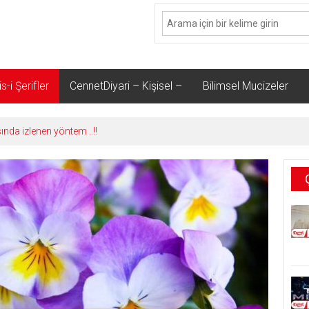
s-i Şerifler
CennetDiyari – Kişisel –
Bilimsel Mucizeler
sında izlenen yöntem ..!!