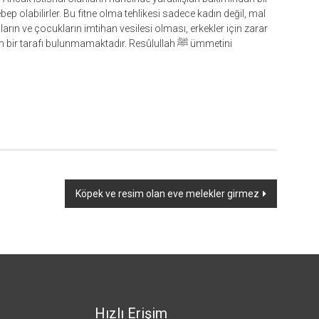
ebep olabilirler. Bu fitne olma tehlikesi sadece kadın değil, mal
nların ve çocukların imtihan vesilesi olması, erkekler için zarar
 tarafı bulunmamaktadır. Resûlullah ﷺ ümmetini
Köpek ve resim olan eve melekler girmez
Hızlı Erişim