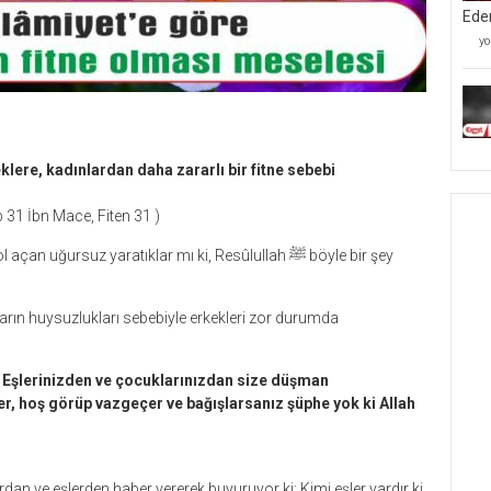
Ede
Mü
yo
Kâ
Mü
Ve
Be
Ta
İ
Ed
lere, kadınlardan daha zararlı bir fitne sebebi
iç
ep 31 İbn Mace, Fiten 31 )
 uğursuz yaratıklar mı ki, Resûlullah ﷺ böyle bir şey
nların huysuzlukları sebebiyle erkekleri zor durumda
! Eşlerinizden ve çocuklarınızdan size düşman
er, hoş görüp vazgeçer ve bağışlarsanız şüphe yok ki Allah
an ve eşlerden haber vererek buyuruyor ki: Kimi eşler vardır ki,