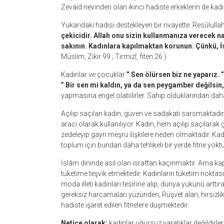
Zevaid nevinden olan ikinci hadiste erkeklerin de kadın
çekicidir. Allah onu sizin kullanmanıza verecek 
sakının. Kadınlara kapılmaktan korunun. Çünkü, İsr
Müslim, Zikir 99 ; Tirmizî, fiten 26 )
Kadınlar ve çocuklar
” Sen ölürsen biz ne yaparız. 
” Bir sen mi kaldın, ya da sen peygamber değilsi
yapmasına engel olabilirler. Sahip olduklarından dah
Açılıp saçılan kadın, güven ve sadakati sarsmaktad
aracı olarak kullanılıyor. Kadın, hem açılıp saçılarak
zedeleyip gayri meşru ilişkilere neden olmaktadır. Ka
toplum için bundan daha tehlikeli bir yerde fitne yoktu
İslâm dininde asıl olan israftan kaçınmaktır. Ama kapi
tüketime teşvik etmektedir. Kadınların tüketim noktasın
moda illeti kadınları tesirine alıp, dünya yükünü arttı
gereksiz harcamaları yüzünden; Rüşvet alan, hırsızlı
hadiste işaret edilen fitnelere düşmektedir.
Netice olarak;
kadınlar uğursuz yaratıklar değildirler