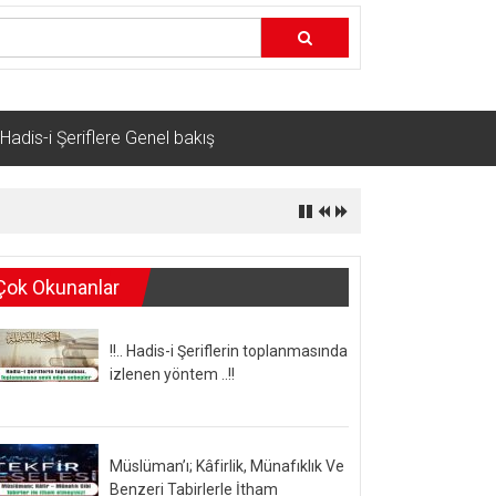
Hadis-i Şeriflere Genel bakış
Çok Okunanlar
!!.. Hadis-i Şeriflerin toplanmasında
izlenen yöntem ..!!
Müslüman’ı; Kâfirlik, Münafıklık Ve
Benzeri Tabirlerle İtham