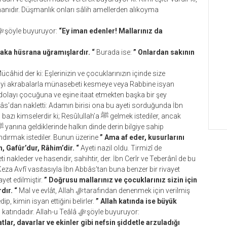
manıdır. Düşmanlık onları sâlih amellerden alıkoyma
ﷻ
şöyle buyuruyor:
“Ey iman edenler! Mallarınız da
aka hüsrana uğramışlardır. “
Burada ise:
” Onlardan sakının
câhid der ki: Eşlerinizin ve çocuklarınızın içinde size
işiyi akrabalarla münasebeti kesmeye veya Rabbine isyan
dolayı çocuğuna ve eşine itaat etmekten başka bir şey
âs’dan nakletti: Adamın birisi ona bu ayeti sorduğunda İbn
i; Resûlullah’a ﷺ gelmek istediler, ancak
ndırmak istediler. Bunun üzerine
” Ama af eder, kusurlarını
, Gafûr’dur, Râhim’dir. “
Ayeti nazil oldu. Tirmizî de
nakleder ve hasendir, sahihtir, der. İbn Cerîr ve Teberânî de bu
. Keza Avfî vasıtasıyla İbn Abbâs’tan buna benzer bir rivayet
ayet edilmiştir.
” Doğrusu mallarınız ve çocuklarınız sizin için
dır. “
Mal ve evlât, Allah
ﷻ
tarafından denenmek için verilmiş
ip, kimin isyan ettiğini belirler.
” Allah katında ise büyük
atındadır. Allah-u Teâlâ
ﷻ
şöyle buyuruyor:
tlar, davarlar ve ekinler gibi nefsin şiddetle arzuladığı