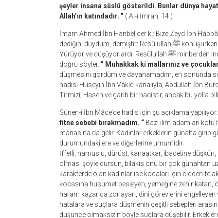
şeyler insana süslü gösterildi. Bunlar dünya hayat
Allah’ın katındadır. ”
( Al-i İmran, 14 )
İmam Ahmed İbn Hanbel der ki: Bize Zeyd İbn Habbâb… 
dediğini duydum, demiştir: Resûlullah ﷺ konuşurken Hasan ve Hüseyin geldiler, üzerlerin de kırmızı bir kaftan vardı.
Yürüyor ve düşüyorlardı. Resûlullah ﷺ minberden indi, onları tuttu ve önüne oturttu. Sonra da: Allah ve Resûlu
doğru söyler.
” Muhakkak ki mallarınız ve çocukların
düşmesini gördüm ve dayanamadım, en sonunda söz
hadisi Hüseyin İbn Vâkıd kanalıyla, Abdullah İbn Büre
Tirmizî; Hasen ve garib bir hadistir, ancak bu yolla bil
Sünen-i İbn Mâce’de hadis için şu açıklama yapılıyor
fitne sebebi bırakmadım. “
Bazı ilim adamları kötü hu
manasına da gelir. Kadınlar erkeklerin günaha girip 
durumundakilere ve diğerlerine umumidir.
İffetli, namuslu, dürüst, kanaatkar, ibadetine düşkü
olması şöyle dursun, bilakis onu bir çok günahtan uzak 
karakterde olan kadınlar ise kocaları için cidden fel
kocasına husumet besleyen, yemeğine zehir katan, ö
haram kazanca zorlayan, dini görevlerini engelleyen
hatalara ve suçlara düşmenin çeşitli sebepleri arasınd
düşünce olmaksızın böyle suçlara düşebilir. Erkeklerd