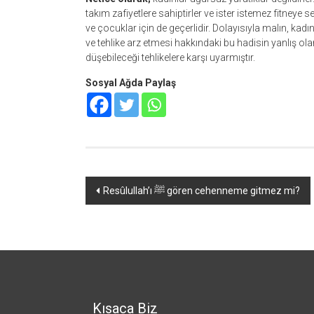
takım zafiyetlere sahiptirler ve ister istemez fitneye s
ve çocuklar için de geçerlidir. Dolayısıyla malın, kadı
ve tehlike arz etmesi hakkındaki bu hadisin yanlış olan bir
düşebileceği tehlikelere karşı uyarmıştır.
Sosyal Ağda Paylaş
Yazı
Resûlullah’ı ﷺ gören cehenneme gitmez mi?
dolaşımı
Kısaca Biz