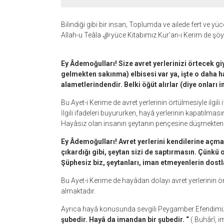
Bilindiği gibi bir insan; Toplumda ve ailede fert ve yücel
Allah-u Teâla
ﷻ
yüce Kitabımız Kur’an-ı Kerim de şöy
Ey Âdemoğulları! Size avret yerlerinizi örtecek gi
gelmekten sakınma) elbisesi var ya, işte o daha hay
alametlerindendir. Belki öğüt alırlar (diye onları 
Bu Ayet-i Kerime de avret yerlerinin örtülmesiyle ilgili
İlgili ifadeleri buyururken, hayâ yerlerinin kapatılma
Hayâsız olan insanın şeytanın pençesine düşmekten 
Ey Âdemoğulları! Avret yerlerini kendilerine açma
çıkardığı gibi, şeytan sizi de saptırmasın. Çünkü 
Şüphesiz biz, şeytanları, iman etmeyenlerin dostla
Bu Ayet-i Kerime de hayâdan dolayı avret yerlerinin
almaktadır.
şubedir. Hayâ da imandan bir şubedir. “
( Buhârî, 