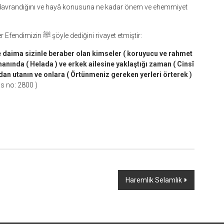
Abdullah b. Ömer -Allah ondan razı olsun- Peygamber Efendimizin ﷺ şöyle dediğini rivayet etmiştir:
ve daima sizinle beraber olan kimseler ( koruyucu ve rahmet
anında ( Helada ) ve erkek ailesine yaklaştığı zaman ( Cinsî
rdan utanın ve onlara ( Örtünmeniz gereken yerleri örterek )
dis no: 2800 )
Haremlik Selamlık