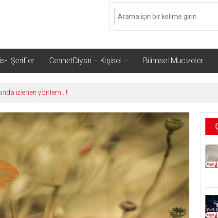
s-i Şerifler
CennetDiyari – Kişisel –
Bilimsel Mucizeler
sında izlenen yöntem ..!!