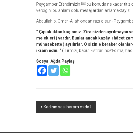
Peygamber Efendimizin ﷺ bu konuda ne kadar titiz davrandığını ve hayâ konusuna ne kadar önem ve ehemmiyet
verdiğini bu anlam dolu mesajlardan anlamaktayız.
” Çıplaklıktan kaçınınız. Zira sizden ayrılmayan 
melekleri ) vardır. Bunlar ancak kazây-ı hâcet zam
münasebette ) ayrılırlar. O sizinle beraber olanla
ikram edin. “
( Tirmizî, babu’l -istitar inde’l-cima; ha
Sosyal Ağda Paylaş
Yazı
Kadının sesi haram mıdır?
dolaşımı