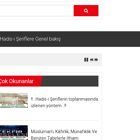
Hadis-i Şeriflere Genel bakış
Çok Okunanlar
!!.. Hadis-i Şeriflerin toplanmasında
izlenen yöntem ..!!
Müslüman’ı; Kâfirlik, Münafıklık Ve
Benzeri Tabirlerle İtham