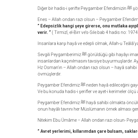
Diğer bir h
” Edepsizlik hangi şeye girerse, onu mutlaka ayıp
verir. “
( Tirmizî, el-Birr ve’s-Sıle.bab 4 hadis no: 1974
İnsanlara karşı hayâ ve edepli olmak, Allah-u Teâlâ’
Sevgili Peygamberimiz ﷺ görüldüğü gibi hayâyı imandan bir parça, bir dal olarak açıklamıştır. Hayâ sahibi olmayan
Hz Osman’ın – Allah ondan razı olsun – hayâ sahibi
övmüşlerdir.
Peygamber Efendimiz ﷺ neden hayâ edilec
Ve bu konuda hadis-i şerifler ve ayet-i kerimeler ölçü a
Peygamber Efendimiz ﷺ hayâ sahibi olmakta öncülük yapmıştır. Ve diğer konularda da olduğu gibi bu konuda da
onun hayâlı tavrını her Müslümanın örnek alması ge
” Avret yerlerimi, kıllarımdan çare bulsam, saklar