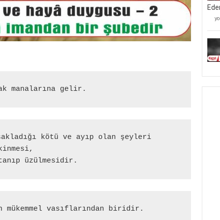
Ede
Mü
yo
Kâ
Mü
Ve
Be
Ta
İ
Ed
iç
ak manalarına gelir. 
sakladığı kötü ve ayıp olan şeyleri 
kinmesi,
tanıp üzülmesidir.
n mükemmel vasıflarından biridir.