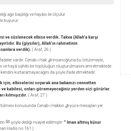
iği ağır başlılığı ve hayâsı ile ölçülür.
le buyurur:
ysi ve süslenecek elbise verdik. Takva (Allah’a karşı
ırlıdır. Bu (giysiler), Allah’ın rahmetinin
insanlara verdik).
( Araf, 26 )
 ifadeler vardır. Cenab-ı Hak
ﷻ
insanoğluna bu örtünmeyle,
sını ve hayâ sahibi bir topluluğun oluşturulmasını emretmektedir.
kendini kurtaramayacağını da şöyle ifade etmektedir:
k için, elbiselerini soyarak ana babanızı cennetten
o ve kabilesi, onları göremeyeceğiniz yerden sizi görürler.
rı kılmışızdır.
( Araf, 27 )
 örtülmesi konusunda Cenab-ı Hakkın
ﷻ
yüce mesajları yer
Ayrıca hayâ konusunda sevgili Peygamber Efendimizin ﷺ şöyle dediği rivayet edilmiştir:
” İman altmış küsur
iman Hadis no:161 )