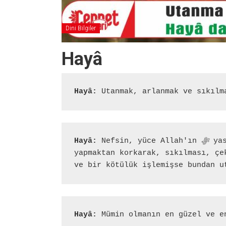
Dini Bilgiler
Hayâ
Hayâ:
 Utanmak, arlanmak ve sıkılm
Hayâ:
 Nefsin, yüce Allah'ın 
ﷻ
 ya
yapmaktan korkarak, sıkılması, çe
ve bir kötülük işlemişse bundan u
Hayâ:
 Mümin olmanın en güzel ve e