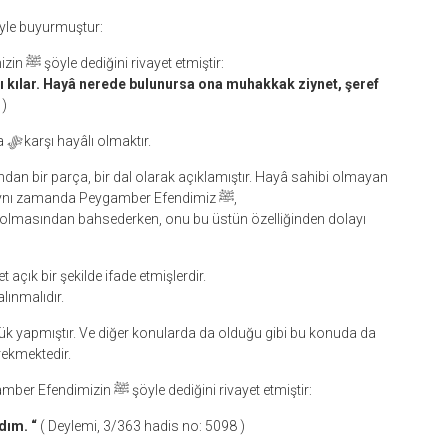
adis-i şerifte Peygamber Efendimizin ﷺ şöyle buyurmuştur:
Enes – Allah ondan razı olsun – Peygamber Efendimizin ﷺ şöyle dediğini rivayet etmiştir:
lı kılar. Hayâ nerede bulunursa ona muhakkak ziynet, şeref
 )
ya
ﷻ
karşı hayâlı olmaktır.
insanlardan kaçınılmasını tavsiye buyurmuşlardır. Aynı zamanda Peygamber Efendimiz ﷺ,
 olmasından bahsederken, onu bu üstün özelliğinden dolayı
eğini gayet açık bir şekilde ifade etmişlerdir.
lınmalıdır.
rekmektedir.
Nitekim Ebu Ümâme – Allah ondan razı olsun- Peygamber Efendimizin ﷺ şöyle dediğini rivayet etmiştir:
dım. “
( Deylemi, 3/363 hadis no: 5098 )