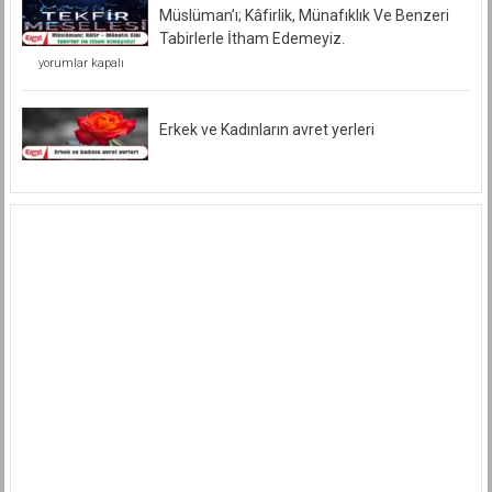
Müslüman’ı; Kâfirlik, Münafıklık Ve Benzeri
Tabirlerle İtham Edemeyiz.
Müslüman’ı;
yorumlar kapalı
Kâfirlik,
Münafıklık
Ve
Benzeri
Erkek ve Kadınların avret yerleri
Tabirlerle
İtham
Edemeyiz.
için