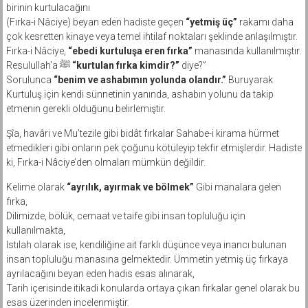
birinin kurtulacağını
(Fırka-i Nâciye) beyan eden hadiste geçen
“yetmiş üç”
rakamı daha
çok kesretten kinaye veya temel ihtilaf noktaları şeklinde anlaşılmıştır.
Fırka-i Nâciye,
“ebedi kurtuluşa eren fırka”
manasında kullanılmıştır.
Resulullah’a ﷺ
“kurtulan fırka kimdir?”
diye?”
Sorulunca
“benim ve ashabımın yolunda olandır.”
Buruyarak
Kurtuluş için kendi sünnetinin yanında, ashabın yolunu da takip
etmenin gerekli olduğunu belirlemiştir.
Şîa, havâri ve Mu’tezile gibi bidât fırkalar Sahabe-i kirama hürmet
etmedikleri gibi onların pek çoğunu kötüleyip tekfir etmişlerdir. Hadiste
ki, Fırka-i Nâciye’den olmaları mümkün değildir.
Kelime olarak
“ayrılık, ayırmak ve bölmek”
Gibi manalara gelen
fırka,
Dilimizde, bölük, cemaat ve taife gibi insan topluluğu için
kullanılmakta,
Istılah olarak ise, kendiliğine ait farklı düşünce veya inancı bulunan
insan topluluğu manasına gelmektedir. Ümmetin yetmiş üç fırkaya
ayrılacağını beyan eden hadis esas alınarak,
Tarih içerisinde itikadi konularda ortaya çıkan fırkalar genel olarak bu
esas üzerinden incelenmiştir.