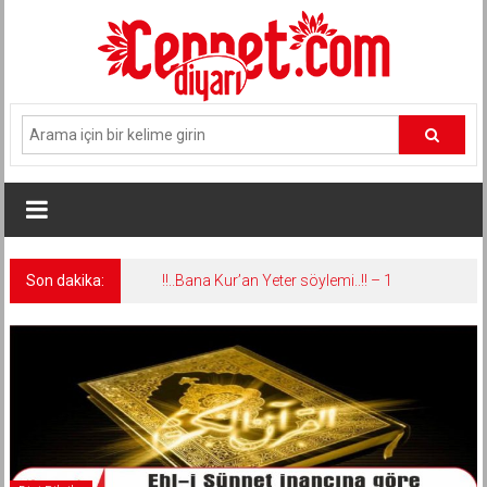
İçeriğe
geç
Son dakika:
!!..Bana Kur’an Yeter söylemi..!! – 1