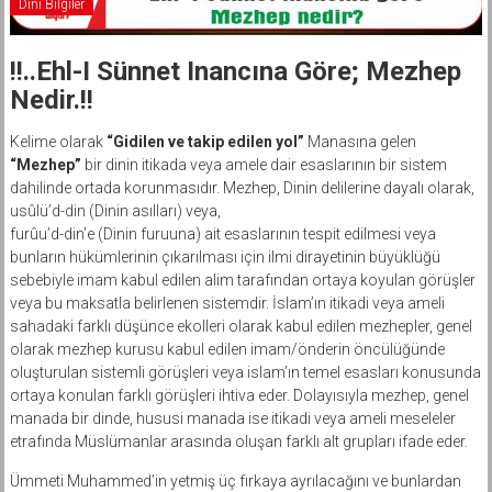
Dini Bilgiler
!!..Ehl-I Sünnet Inancına Göre; Mezhep
Nedir.!!
Kelime olarak
“Gidilen ve takip edilen yol”
Manasına gelen
“Mezhep”
bir dinin itikada veya amele dair esaslarının bir sistem
dahilinde ortada korunmasıdır. Mezhep, Dinin delilerine dayalı olarak,
usûlü’d-din (Dinin asılları) veya,
furûu’d-din’e (Dinin furuuna) ait esaslarının tespit edilmesi veya
bunların hükümlerinin çıkarılması için ilmi dirayetinin büyüklüğü
sebebiyle imam kabul edilen alim tarafından ortaya koyulan görüşler
veya bu maksatla belirlenen sistemdir. İslam’ın itikadi veya ameli
sahadaki farklı düşünce ekolleri olarak kabul edilen mezhepler, genel
olarak mezhep kurusu kabul edilen imam/önderin öncülüğünde
oluşturulan sistemli görüşleri veya islam’ın temel esasları konusunda
ortaya konulan farklı görüşleri ihtiva eder. Dolayısıyla mezhep, genel
manada bir dinde, hususi manada ise itikadi veya ameli meseleler
etrafında Müslümanlar arasında oluşan farklı alt grupları ifade eder.
Ümmeti Muhammed’in yetmiş üç fırkaya ayrılacağını ve bunlardan