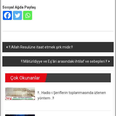
Sosyal Ağda Paylaş
Yazı
!!.Allah Resulüne itaat etmek şirk midir.!!
dolaşımı
!!.Mâtürîdiyye ve Eş’âri arasındaki ihtilaf ve sebepleri.!!
Çok Okunanlar
!!.. Hadis-i Şeriflerin toplanmasında izlenen
yöntem ..!!