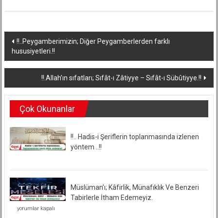
Yazı
!!..Peygamberimizin; Diğer Peygamberlerden farklı
hususiyetleri.!!
dolaşımı
!!.Allah’ın sıfatları; Sıfât-ı Zâtiyye – Sıfât-ı Sübûtiyye.!!
Çok Okunanlar
!!.. Hadis-i Şeriflerin toplanmasında izlenen
yöntem ..!!
Müslüman’ı; Kâfirlik, Münafıklık Ve Benzeri
Tabirlerle İtham Edemeyiz.
Müslüman’ı;
yorumlar kapalı
Kâfirlik,