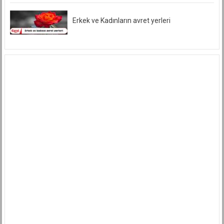
Münafıklık
Ve
Benzeri
Erkek ve Kadınların avret yerleri
Tabirlerle
İtham
Edemeyiz.
için