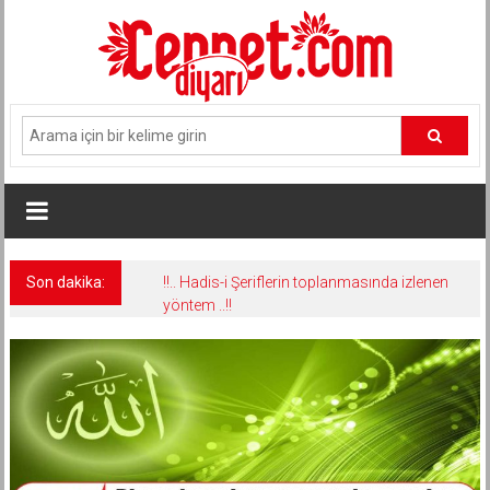
İçeriğe
geç
Son dakika:
!!.. Hadis-i Şeriflerin toplanmasında izlenen
yöntem ..!!