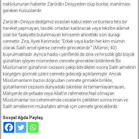
naklolununan haberler Zarûrât-ı Diniyyeden olup bunlar, inanılması
gereken hususlardır.
Zarûrât-ı Diniyye dediğimiz esasları kabul eden ve bunlara ters bir
hareket yapmayan, tasdiki ortadan kaldıracak veya tekzibe alâmet
olan bir faaliyette bulunmayan kimsenin ahiretteki son durağı
cennettir. Zira; Ayeti Kerimede; “Erkek veya kadın her kim mümin
olarak Salih amel işlerse cennete gireceklerdir.” (Mümin, 40)
buyrulmaktadır. Ayrıca hadis-i şeriflerde de zina ve hırsızlık gibi büyük
günahları işleyen müminlerin cennete girecekleri bildirilerek Bir
Müslümanın günahının cezasını çekip bitirdikten sonra Salih amelinin
karşılığını görmek üzere cennete gideceği açıklanmıştır. Ancak
Müslümanların bazısı doğrudan cennete girmekle birlikte,
günahlarının cezasını dünyadaki sıkıntılar ile tamamlayamayan,
Mahşerde de şefaate veya Allah’ın rahmetine Nail olmayan
Müslümanlar ise cehennemde cezalarını çektikten sonra iman ve
Salih amellerinin mükafatını almak için cennete gireceklerdir.
Sosyal Ağda Paylaş