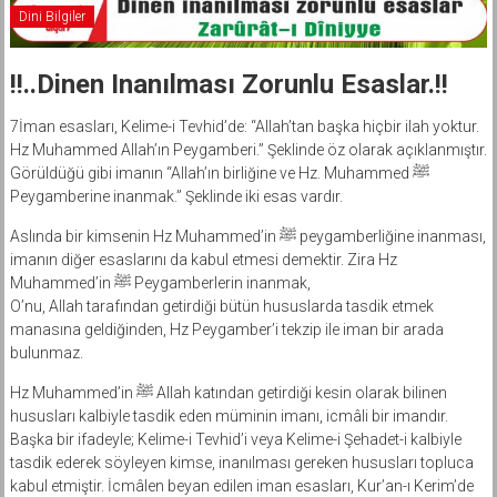
Dini Bilgiler
!!..Dinen Inanılması Zorunlu Esaslar.!!
7İman esasları, Kelime-i Tevhid’de: “Allah’tan başka hiçbir ilah yoktur.
Hz Muhammed Allah’ın Peygamberi.” Şeklinde öz olarak açıklanmıştır.
Görüldüğü gibi imanın “Allah’ın birliğine ve Hz. Muhammed ﷺ
Peygamberine inanmak.” Şeklinde iki esas vardır.
Aslında bir kimsenin Hz Muhammed’in ﷺ peygamberliğine inanması,
imanın diğer esaslarını da kabul etmesi demektir. Zira Hz
Muhammed’in ﷺ Peygamberlerin inanmak,
O’nu, Allah tarafından getirdiği bütün hususlarda tasdik etmek
manasına geldiğinden, Hz Peygamber’i tekzip ile iman bir arada
bulunmaz.
Hz Muhammed’in ﷺ Allah katından getirdiği kesin olarak bilinen
hususları kalbiyle tasdik eden müminin imanı, icmâli bir imandır.
Başka bir ifadeyle; Kelime-i Tevhid’i veya Kelime-i Şehadet-i kalbiyle
tasdik ederek söyleyen kimse, inanılması gereken hususları topluca
kabul etmiştir. İcmâlen beyan edilen iman esasları, Kur’an-ı Kerim’de