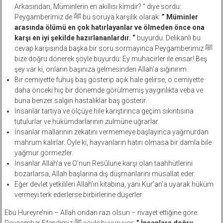
Arkasından, Müminlerin en akıllısı kimdir? ” diye sordu:
Peygamberimiz de ﷺ bu soruya karşılık olarak:
” Müminler
arasında ölümü en çok hatırlayanlar ve ölmeden önce ona
karşı en iyi şekilde hazırlananlardır. “
buyurdu. Delikanlı bu
cevap karşısında başka bir soru sormayınca Peygamberimiz ﷺ
bize doğru dönerek şöyle buyurdu: Ey muhacirler ile ensar! Beş
şey var ki, onların başınıza gelmesinden Allah’a sığınırım.
Bir cemiyette fuhuş baş gösterip açık hale gelirse, o cemiyette
daha önceki hiç bir dönemde görülmemiş yaygınlıkta veba ve
buna benzer salgın hastalıklar baş gösterir.
İnsanlar tartıya ve ölçüye hile karıştırınca geçim sıkıntısına
tutulurlar ve hükümdarlarının zulmüne uğrarlar.
İnsanlar mallarının zekatını vermemeye başlayınca yağmurdan
mahrum kalırlar. Öyle ki, hayvanların hatırı olmasa bir damla bile
yağmur görmezler.
İnsanlar Allah’a ve O’nun Resûlune karşı olan taahhütlerini
bozarlarsa, Allah başlarına dış düşmanlarını musallat eder.
Eğer devlet yetkilileri Allah’ın kitabına, yani Kur’an’a uyarak hüküm
vermeyi terk ederlerse birbirlerine düşerler.
Ebu Hureyre’nin – Allah ondan razı olsun – rivayet ettiğine göre:
Peygamber Efendimiz ﷺ şöyle buyuruyor:
” İnsanlara doğru