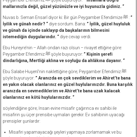
mallarınızla değil, güzel yüzünüzle ve iyi huyunuzla gidiniz. “
Nuvas b. Seman Ensarî diyor ki: Bir gün Peygamber Efendimize ﷺ :
”
İyilik ve günah nedir? “
diye sordum. Bana:
” İyilik, güzel huyluluk
ve günah da içinde saklayıp da başkalarının bilmesini
istemediğin duygularındır. “
diye cevap verdi.
Ebu Hureyre’nin – Allah ondan razı olsun – rivayet ettiğine göre:
Peygamber Efendimiz ﷺ şöyle buyuruyor:
” Kişinin şerefi
dindarlığına, Mertliği aklına ve soyluğu da ahlâkına dayanır. “
Ebu Salabe Huşenî’nin naklettiğine göre; Peygamber Efendimiz ﷺ
şöyle buyuruyor:
” Aranızda en çok sevdiklerim ve Ahiret’te bana
en yakın olacak olanlarınız en güzel huylularınızdır. Buna karşılık
aranızda en sevmediklerim ve Ahiret’te bana uzak kalacak
olanlarınız en kötü huylularınızdır. “
söylendiğine göre; İnsan evine misafir çağırınca ev sahibi ile
misafirin şu üçer prensibe uymaları gerekir. Ev sahibinin uyacağı
prensipler şunlardır:
Misafiri yapamayacağı şeyleri yapmaya zorlamamak ve bu
konuda gelenekleri çiğnememek.