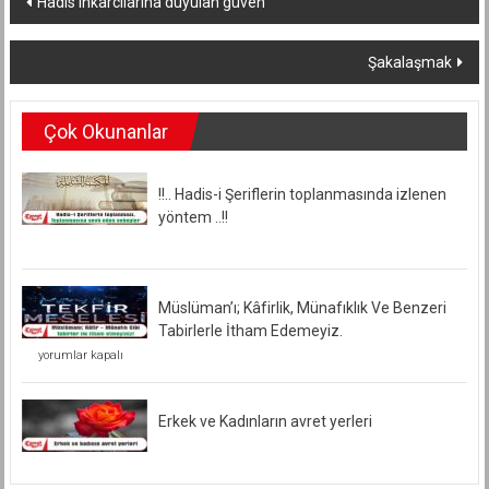
dolaşımı
Şakalaşmak
Çok Okunanlar
!!.. Hadis-i Şeriflerin toplanmasında izlenen
yöntem ..!!
Müslüman’ı; Kâfirlik, Münafıklık Ve Benzeri
Tabirlerle İtham Edemeyiz.
Müslüman’ı;
yorumlar kapalı
Kâfirlik,
Münafıklık
Ve
Benzeri
Erkek ve Kadınların avret yerleri
Tabirlerle
İtham
Edemeyiz.
için