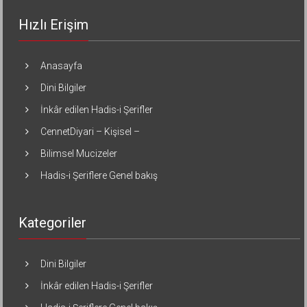
Hızlı Erişim
Anasayfa
Dini Bilgiler
İnkâr edilen Hadis-i Şerifler
CennetDiyari – Kişisel –
Bilimsel Mucizeler
Hadis-i Şeriflere Genel bakış
Kategoriler
Dini Bilgiler
İnkâr edilen Hadis-i Şerifler
Hadis-i Şeriflere Genel bakış