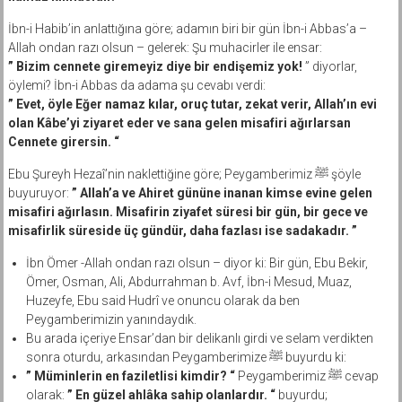
İbn-i Habib’in anlattığına göre; adamın biri bir gün İbn-i Abbas’a –
Allah ondan razı olsun – gelerek: Şu muhacirler ile ensar:
” Bizim cennete giremeyiz diye bir endişemiz yok!
” diyorlar,
öylemi? İbn-i Abbas da adama şu cevabı verdi:
” Evet, öyle Eğer namaz kılar, oruç tutar, zekat verir, Allah’ın evi
olan Kâbe’yi ziyaret eder ve sana gelen misafiri ağırlarsan
Cennete girersin. “
Ebu Şureyh Hezaî’nin naklettiğine göre; Peygamberimiz ﷺ şöyle
buyuruyor:
” Allah’a ve Ahiret gününe inanan kimse evine gelen
misafiri ağırlasın. Misafirin ziyafet süresi bir gün, bir gece ve
misafirlik süreside üç gündür, daha fazlası ise sadakadır. ”
İbn Ömer -Allah ondan razı olsun – diyor ki: Bir gün, Ebu Bekir,
Ömer, Osman, Ali, Abdurrahman b. Avf, İbn-i Mesud, Muaz,
Huzeyfe, Ebu said Hudrî ve onuncu olarak da ben
Peygamberimizin yanındaydık.
Bu arada içeriye Ensar’dan bir delikanlı girdi ve selam verdikten
sonra oturdu, arkasından Peygamberimize ﷺ buyurdu ki:
” Müminlerin en faziletlisi kimdir? “
Peygamberimiz ﷺ cevap
olarak:
” En güzel ahlâka sahip olanlardır. “
buyurdu;