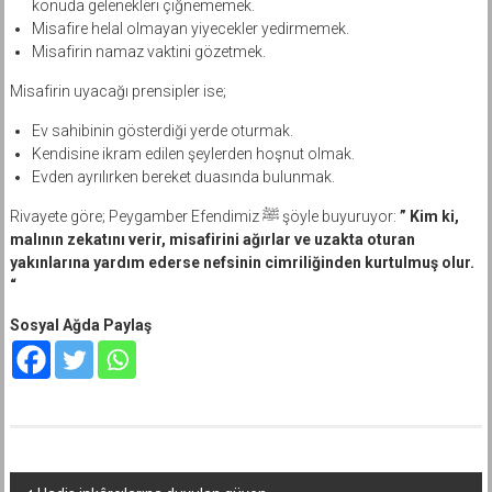
Misafire helal olmayan yiyecekler yedirmemek.
Misafirin namaz vaktini gözetmek.
Misafirin uyacağı prensipler ise;
Ev sahibinin gösterdiği yerde oturmak.
Kendisine ikram edilen şeylerden hoşnut olmak.
Evden ayrılırken bereket duasında bulunmak.
Rivayete göre; Peygamber Efendimiz ﷺ şöyle buyuruyor:
” Kim ki,
malının zekatını verir, misafirini ağırlar ve uzakta oturan
yakınlarına yardım ederse nefsinin cimriliğinden kurtulmuş olur.
“
Sosyal Ağda Paylaş
Yazı
Hadis inkârcılarına duyulan güven