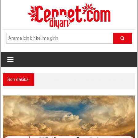
İçeriğe
geç
Son dakika:
!!..Bana Kur’an Yeter söylemi..!! – 1