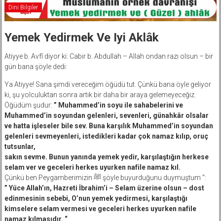
Dini Bilgiler
Yemek Yedirmek Ve Iyi Aklâk
Atiyye b. Avfî diyor ki: Cabir b. Abdullah – Allah ondan razı olsun – bir
gün bana şöyle dedi:
Ya Atiyye! Sana şimdi vereceğim öğüdü tut. Çünkü bana öyle geliyor
ki, şu yolculuktan sonra artık bir daha bir araya gelemeyeceğiz.
Öğüdüm şudur:
” Muhammed’in soyu ile sahabelerini ve
Muhammed’in soyundan gelenleri, sevenleri, günahkâr olsalar
ve hatta işleseler bile sev. Buna karşılık Muhammed’in soyundan
gelenleri sevmeyenleri, istedikleri kadar çok namaz kılıp, oruç
tutsunlar,
sakın sevme. Bunun yanında yemek yedir, karşılaştığın herkese
selam ver ve geceleri herkes uyurken nafile namaz kıl.
Çünkü ben Peygamberimizin ﷺ şöyle buyurduğunu duymuştum “:
” Yüce Allah’ın, Hazreti İbrahim’i – Selam üzerine olsun – dost
edinmesinin sebebi, O’nun yemek yedirmesi, karşılaştığı
kimselere selam vermesi ve geceleri herkes uyurken nafile
namaz kılmasıdır. “