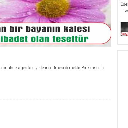
Ede
Mü
yo
Kâ
Mü
Ve
Be
Ta
İ
Ed
iç
’an örtülmesi gereken yerlerini örtmesi demektir. Bir kimsenin