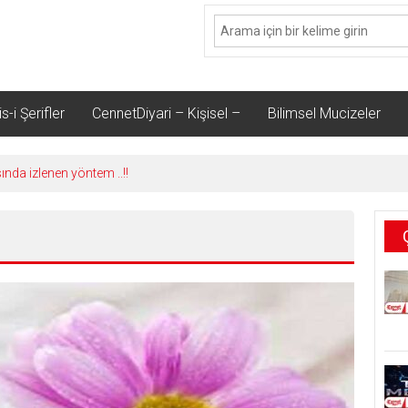
s-i Şerifler
CennetDiyari – Kişisel –
Bilimsel Mucizeler
sında izlenen yöntem ..!!