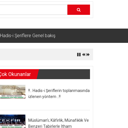
Hadis-i Şeriflere Genel bakış
Çok Okunanlar
!!.. Hadis-i Şeriflerin toplanmasında
izlenen yöntem ..!!
Müslüman’ı; Kâfirlik, Münafıklık Ve
Benzeri Tabirlerle İtham