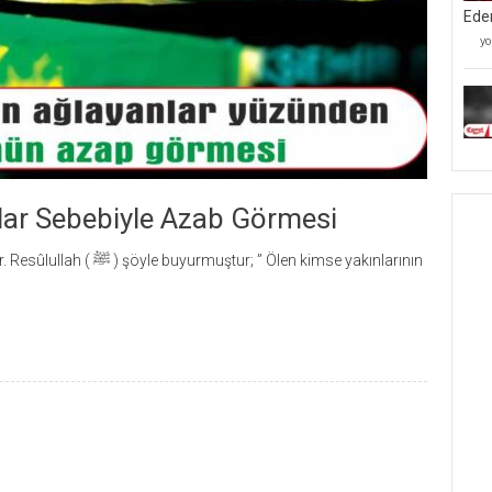
Ede
Mü
yo
Kâ
Mü
Ve
Be
Ta
İ
Ed
iç
lar Sebebiyle Azab Görmesi
” Ölen kimse yakınlarının