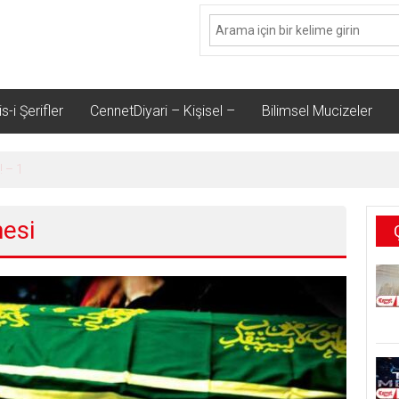
s-i Şerifler
CennetDiyari – Kişisel –
Bilimsel Mucizeler
! – 1
mesi