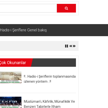
Hadis-i Şeriflere Genel bakış
Çok Okunanlar
!!.. Hadis-i Şeriflerin toplanmasında
izlenen yöntem ..!!
Müslüman’ı; Kâfirlik, Münafıklık Ve
Benzeri Tabirlerle İtham