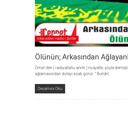
İnkâr edilen Hadis-i Şerifler
Ölünün; Arkasından Ağlayan
Ömer’den ( radıyallahu annh ) rivayetle, şöyle demiştir. Resûlullah ( ﷺ ) şöyle buyurmuştur; 
ağlamasından dolayı azab görür. “ Buhârî,
Devamını Oku