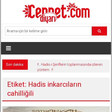
İçeriğe
geç
Son dakika:
!!.. Hadis-i Şeriflerin toplanmasında izlenen
yöntem ..!!
Etiket: Hadis inkarcıların
cahilliğili