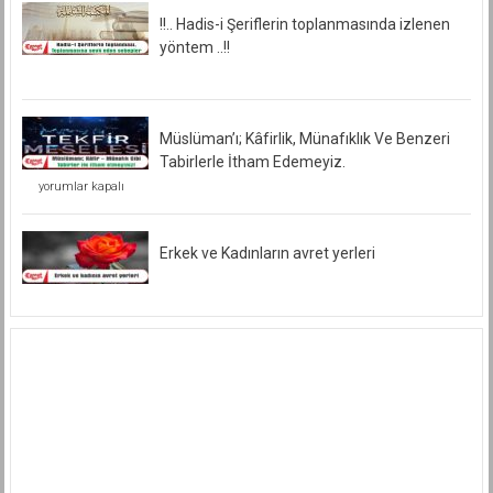
!!.. Hadis-i Şeriflerin toplanmasında izlenen
yöntem ..!!
Müslüman’ı; Kâfirlik, Münafıklık Ve Benzeri
Tabirlerle İtham Edemeyiz.
Müslüman’ı;
yorumlar kapalı
Kâfirlik,
Münafıklık
Ve
Benzeri
Erkek ve Kadınların avret yerleri
Tabirlerle
İtham
Edemeyiz.
için