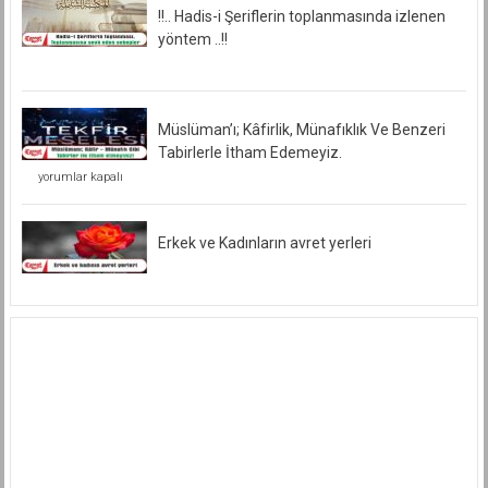
!!.. Hadis-i Şeriflerin toplanmasında izlenen
yöntem ..!!
Müslüman’ı; Kâfirlik, Münafıklık Ve Benzeri
Tabirlerle İtham Edemeyiz.
Müslüman’ı;
yorumlar kapalı
Kâfirlik,
Münafıklık
Ve
Benzeri
Erkek ve Kadınların avret yerleri
Tabirlerle
İtham
Edemeyiz.
için