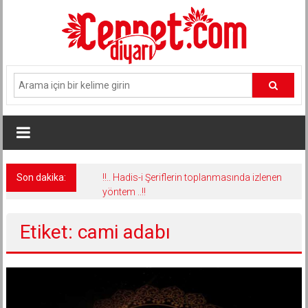
İçeriğe
geç
Son dakika:
!!.. Hadis-i Şeriflerin toplanmasında izlenen
yöntem ..!!
Etiket: cami adabı