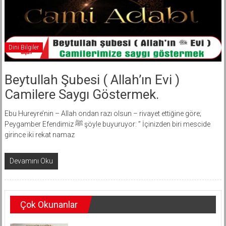
Dini Bilgiler
Beytullah Şubesi ( Allah’ın Evi )
Camilere Saygı Göstermek.
Ebu Hureyre’nin – Allah ondan razı olsun – rivayet ettiğine göre;
Peygamber Efendimiz ﷺ şöyle buyuruyor: ” İçinizden biri mescide
girince iki rekat namaz
Devamını Oku
Çok Okunanlar