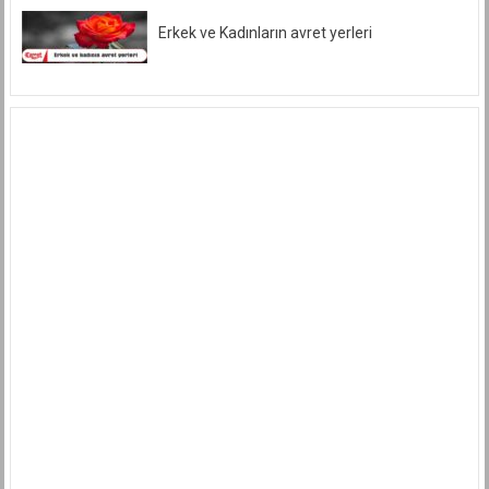
Ve
Benzeri
Erkek ve Kadınların avret yerleri
Tabirlerle
İtham
Edemeyiz.
için