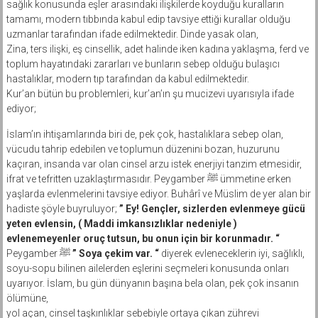
sağlık konusunda eşler arasındaki ilişkilerde koyduğu kuralların
tamamı, modern tıbbında kabul edip tavsiye ettiği kurallar olduğu
uzmanlar tarafından ifade edilmektedir. Dinde yasak olan,
Zina, ters ilişki, eş cinsellik, adet halinde iken kadına yaklaşma, ferd ve
toplum hayatındaki zararları ve bunların sebep olduğu bulaşıcı
hastalıklar, modern tıp tarafından da kabul edilmektedir.
Kur’an bütün bu problemleri, kur’an’ın şu mucizevi uyarısıyla ifade
ediyor;
İslam’ın ihtişamlarında biri de, pek çok, hastalıklara sebep olan,
vücudu tahrip edebilen ve toplumun düzenini bozan, huzurunu
kaçıran, insanda var olan cinsel arzu istek enerjiyi tanzim etmesidir,
ifrat ve tefritten uzaklaştırmasıdır. Peygamber ﷺ ümmetine erken
yaşlarda evlenmelerini tavsiye ediyor. Buhârî ve Müslim de yer alan bir
hadiste şöyle buyruluyor;
” Ey! Gençler, sizlerden evlenmeye gücü
yeten evlensin, ( Maddi imkansızlıklar nedeniyle )
evlenemeyenler oruç tutsun, bu onun için bir korunmadır. “
Peygamber ﷺ
” Soya çekim var. “
diyerek evleneceklerin iyi, sağlıklı,
soyu-sopu bilinen ailelerden eşlerini seçmeleri konusunda onları
uyarıyor. İslam, bu gün dünyanın başına bela olan, pek çok insanın
ölümüne,
yol açan, cinsel taşkınlıklar sebebiyle ortaya çıkan zührevi