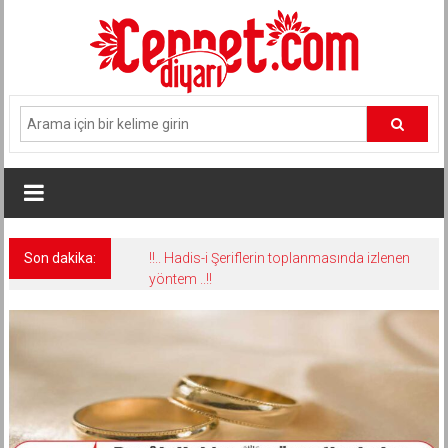
İçeriğe
geç
Son dakika:
!!.. Hadis-i Şeriflerin toplanmasında izlenen
yöntem ..!!