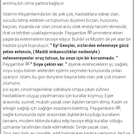
arınmış biri olma şartına bağlıyor.
İslam’ın ihtişamlarında biri de, pek çok, hastalıklara sebep olan,
vücudu tahrip edebilen ve toplumun düzenini bozan, huzurunu
kaçıran, insanda var olan cinsel arzu istek enerjiyi tanzim etmesidir,
ifrat ve tefritten uzaklaştırmasıdır. Peygamber ﷺ ümmetine erken
yaşlarda evlenmelerini tavsiye ediyor. Buhârî ve Müslim de yer alan bir
hadiste şöyle buyruluyor;
” Ey! Gençler, sizlerden evlenmeye gücü
yeten evlensin, ( Maddi imkansızlıklar nedeniyle )
evlenemeyenler oruç tutsun, bu onun için bir korunmadır. “
Peygamber ﷺ
” Soya çekim var. “
diyerek evleneceklerin iyi, sağlıklı,
soyu-sopu bilinen ailelerden eşlerini seçmeleri konusunda onları
uyarıyor. İslam, bu gün dünyanın başına bela olan, pek çok insanın
ölümüne,
yol açan, cinsel taşkınlıklar sebebiyle ortaya çıkan zührevi
hastalıkların oluşup yayılmaması için kurallar koymuş. Eşler
arasında, sünnet, mubah yasak olan ilişkileri tanzim etmiş. Kadın ve
erkeğin sağlığı için sağlığın esaslarını belirtmiş. Peygamberin ﷺ,
sağlık konusunda eşler arasındaki ilişkilerde koyduğu kuralların
tamamı, modern tıbbında kabul edip tavsiye ettiği kurallar olduğu
uzmanlar tarafından ifade edilmektedir. Dinde yasak olan,
Zina, ters ilişki, eş cinsellik, adet halinde iken kadına yaklaşma, ferd ve