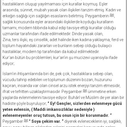
hastalıkların oluşup yayılmaması için kurallar koymuş. Eşler
arasında, sünnet, mubah yasak olan ilişkileri tanzim etmiş. Kadın ve
erkeğin sağlığı için sağlığın esaslarını belirtmiş. Peygamberin ﷺ,
sağlık konusunda eşler arasındaki ilişkilerde koyduğu kuralların
tamamı, modern tıbbında kabul edip tavsiye ettiği kurallar olduğu
uzmanlar tarafından ifade edilmektedir. Dinde yasak olan,
Zina, ters ilişki, eş cinsellik, adet halinde iken kadına yaklaşma, ferd ve
toplum hayatındaki zararları ve bunların sebep olduğu bulaşıcı
hastalıklar, modern tıp tarafından da kabul edilmektedir.
Kur’an bütün bu problemleri, kur’an’ın şu mucizevi uyarısıyla ifade
ediyor;
İslam’ın ihtişamlarında biri de, pek çok, hastalıklara sebep olan,
vücudu tahrip edebilen ve toplumun düzenini bozan, huzurunu
kaçıran, insanda var olan cinsel arzu istek enerjiyi tanzim etmesidir,
ifrat ve tefritten uzaklaştırmasıdır. Peygamber ﷺ ümmetine erken
yaşlarda evlenmelerini tavsiye ediyor. Buhârî ve Müslim de yer alan bir
hadiste şöyle buyruluyor;
” Ey! Gençler, sizlerden evlenmeye gücü
yeten evlensin, ( Maddi imkansızlıklar nedeniyle )
evlenemeyenler oruç tutsun, bu onun için bir korunmadır. “
Peygamber ﷺ
” Soya çekim var. “
diyerek evleneceklerin iyi, sağlıklı,