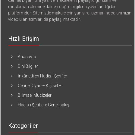
Cennet Diyarı, dini yazı ve makalelerin paylaşıldığı, islam ve
müslüman alemine dair en doğru bilgilerin yayınlandığı bir
platformdur. Sitemizde makalelerin yanısıra, uzman hocalarımızın
videolu anlatımları da paylaşılmaktadır.
Hızlı Erişim
Anasayfa
Dini Bilgiler
İnkâr edilen Hadis-i Şerifler
CennetDiyari – Kişisel –
Bilimsel Mucizeler
Hadis-i Şeriflere Genel bakış
Kategoriler