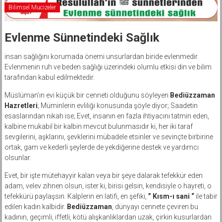
Bilimsel Mucizeler
Evlenme Sünnetindeki Sağlık
insan sağlığını korumada önemi unsurlardan biride evlenmedir.
Evlenmenin ruh ve beden sağlığı üzerindeki olumlu etkisi din ve bilim
tarafından kabul edilmektedir.
Müslüman’ın evi küçük bir cenneti olduğunu söyleyen
Bediüzzaman
Hazretleri
; Müminlerin evliliği konusunda şöyle diyor; Saadetin
esaslarından nikah ise; Evet, insanın en fazla ihtiyacını tatmin eden,
kalbine mukabil bir kalbin mevcut bulunmasıdır ki, her iki taraf
sevgilerini, aşklarını, şevklerini mübadele etsinler ve sevinçte birbirine
ortak, gam ve kederli şeylerde de yekdiğerine destek ve yardımcı
olsunlar.
Evet, bir işte mütehayyir kalan veya bir şeye dalarak tefekkür eden
adam, velev zihnen olsun, ister ki, birisi gelsin, kendisiyle o hayreti, o
tefekkürü paylaşsın. Kalplerin en latifi, en şefiki,
” Kısm-ı sani “
ile tabir
edilen kadın kalbidir.
Bediüzzaman
, dünyayı cennete çeviren bu
kadının, geçimli, iffetli, kötü alışkanlıklardan uzak, çirkin kusurlardan