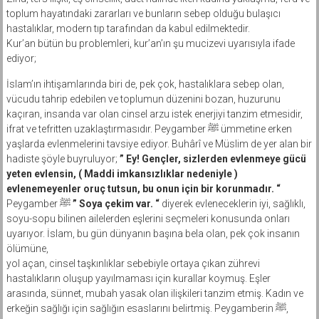
toplum hayatındaki zararları ve bunların sebep olduğu bulaşıcı
hastalıklar, modern tıp tarafından da kabul edilmektedir.
Kur’an bütün bu problemleri, kur’an’ın şu mucizevi uyarısıyla ifade
ediyor;
İslam’ın ihtişamlarında biri de, pek çok, hastalıklara sebep olan,
vücudu tahrip edebilen ve toplumun düzenini bozan, huzurunu
kaçıran, insanda var olan cinsel arzu istek enerjiyi tanzim etmesidir,
ifrat ve tefritten uzaklaştırmasıdır. Peygamber ﷺ ümmetine erken
yaşlarda evlenmelerini tavsiye ediyor. Buhârî ve Müslim de yer alan bir
hadiste şöyle buyruluyor;
” Ey! Gençler, sizlerden evlenmeye gücü
yeten evlensin, ( Maddi imkansızlıklar nedeniyle )
evlenemeyenler oruç tutsun, bu onun için bir korunmadır. “
Peygamber ﷺ
” Soya çekim var. “
diyerek evleneceklerin iyi, sağlıklı,
soyu-sopu bilinen ailelerden eşlerini seçmeleri konusunda onları
uyarıyor. İslam, bu gün dünyanın başına bela olan, pek çok insanın
ölümüne,
yol açan, cinsel taşkınlıklar sebebiyle ortaya çıkan zührevi
hastalıkların oluşup yayılmaması için kurallar koymuş. Eşler
arasında, sünnet, mubah yasak olan ilişkileri tanzim etmiş. Kadın ve
erkeğin sağlığı için sağlığın esaslarını belirtmiş. Peygamberin ﷺ,