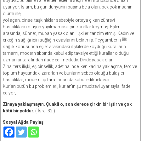
soyu-sopu bilinen ailelerden eşlerini seçmeleri konusunda onları
uyarıyor. İslam, bu gün dünyanın başına bela olan, pek çok insanın
ölümüne,
yol açan, cinsel taşkınlıklar sebebiyle ortaya çıkan zührevi
hastalıkların oluşup yayılmaması için kurallar koymuş. Eşler
arasında, sünnet, mubah yasak olan ilişkileri tanzim etmiş. Kadın ve
erkeğin sağlığı için sağlığın esaslarını belirtmiş. Peygamberin ﷺ,
sağlık konusunda eşler arasındaki ilişkilerde koyduğu kuralların
tamamı, modern tıbbında kabul edip tavsiye ettiği kurallar olduğu
uzmanlar tarafından ifade edilmektedir. Dinde yasak olan,
Zina, ters ilişki, eş cinsellik, adet halinde iken kadına yaklaşma, ferd ve
toplum hayatındaki zararları ve bunların sebep olduğu bulaşıcı
hastalıklar, modern tıp tarafından da kabul edilmektedir.
Kur’an bütün bu problemleri, kur’an’ın şu mucizevi uyarısıyla ifade
ediyor;
Zinaya yaklaşmayın. Çünkü o, son derece çirkin bir iştir ve çok
kötü bir yoldur.
( İsra, 32 )
Sosyal Ağda Paylaş