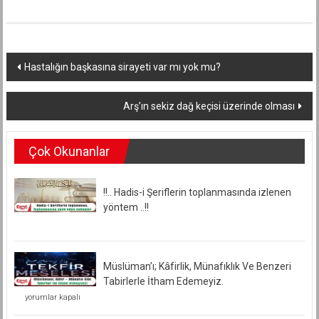
Yazı
Hastalığın başkasına sirayeti var mı yok mu?
dolaşımı
Arş’ın sekiz dağ keçisi üzerinde olması
Çok Okunanlar
!!.. Hadis-i Şeriflerin toplanmasında izlenen
yöntem ..!!
Müslüman’ı; Kâfirlik, Münafıklık Ve Benzeri
Tabirlerle İtham Edemeyiz.
Müslüman’ı;
yorumlar kapalı
Kâfirlik,
Münafıklık